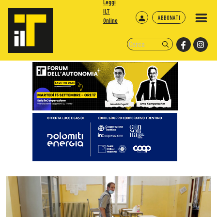
Leggi
ILT
ABBONATI
Online