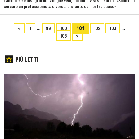
Lamentele e disagi delle famiglie vengono condivisi sui social: «Scomodo
cercare un professionista diverso, distante dal nostro paese»
…
101
…
<
1
99
100
102
103
108
>
PIÙ LETTI