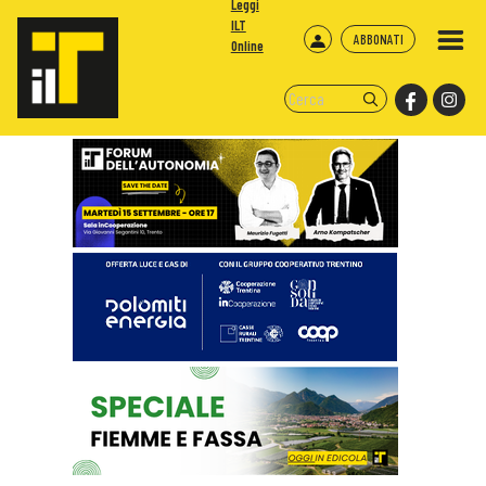
Leggi
ILT
ABBONATI
Online