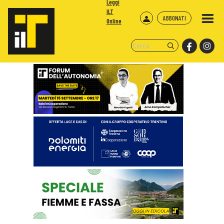
Leggi
ILT
ABBONATI
Online