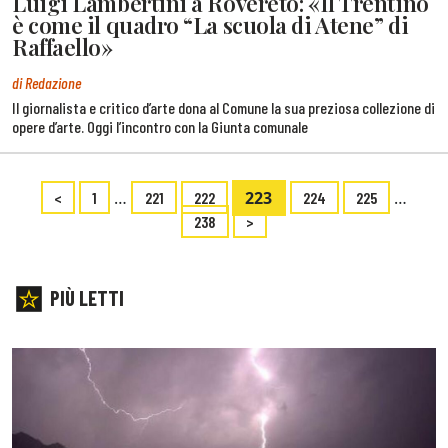
Luigi Lambertini a Rovereto: «Il Trentino
è come il quadro “La scuola di Atene” di
Raffaello»
di Redazione
Il giornalista e critico d’arte dona al Comune la sua preziosa collezione di
opere d’arte. Oggi l’incontro con la Giunta comunale
…
223
…
<
1
221
222
224
225
238
>
PIÙ LETTI