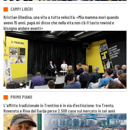
CAMPI LIBERI
Kristian Ghedina, una vita a tutta velocità: «Mia mamma morì quando
avevo 15 anni, papà mi disse che nella vita non c’è il tasto rewind e
bisogna andare avanti»
PRIMO PIANO
L'affitto tradizionale in Trentino è in via d'estinzione: tra Trento,
Rovereto e Riva del Garda perse 2.500 case sul mercato in sei anni