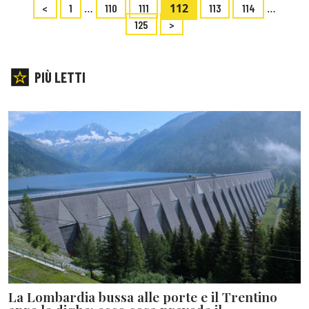
…
112
…
<
1
110
111
113
114
125
>
PIÙ LETTI
La Lombardia bussa alle porte e il Trentino