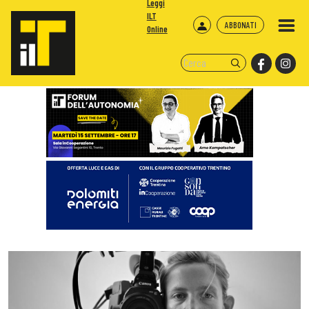
Leggi
ILT
ABBONATI
Online