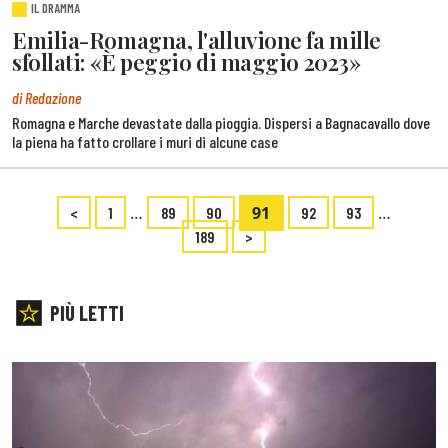
IL DRAMMA
Emilia-Romagna, l'alluvione fa mille
sfollati: «È peggio di maggio 2023»
di Redazione
Romagna e Marche devastate dalla pioggia. Dispersi a Bagnacavallo dove
la piena ha fatto crollare i muri di alcune case
…
91
…
<
1
89
90
92
93
189
>
PIÙ LETTI