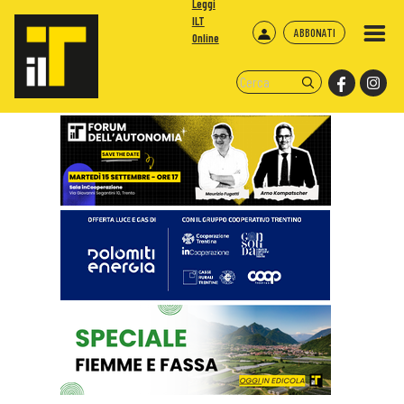
Leggi
ILT
ABBONATI
Online