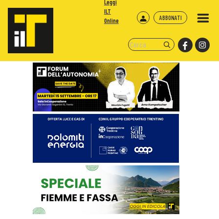
Leggi
ILT
ABBONATI
Online