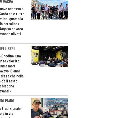
O GARDA
nuovo accesso al
 Garda ed è tutto
e: inaugurata la
da cartolina»
Nago va ad Arco
rsando uliveti
i
PI LIBERI
n Ghedina, una
utta velocità:
amma morì
avevo 15 anni,
 disse che nella
 c’è il tasto
e bisogna
avanti»
MO PIANO
o tradizionale in
 è in via