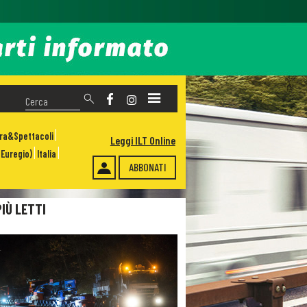
ura&Spettacoli
Leggi ILT Online
Euregio)
Italia
ABBONATI
PIÙ LETTI