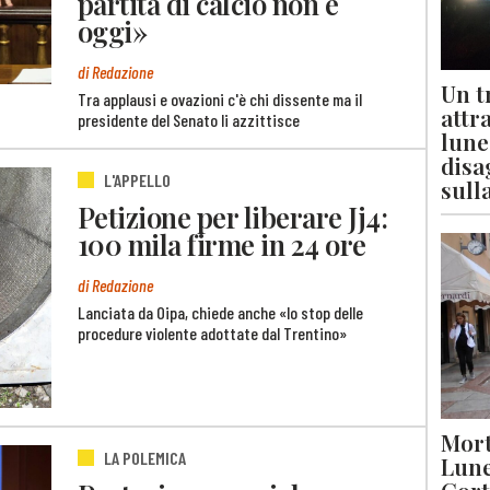
partita di calcio non è
oggi»
di Redazione
Un t
Tra applausi e ovazioni c'è chi dissente ma il
attr
presidente del Senato li azzittisce
lune
disa
L'APPELLO
sull
Petizione per liberare Jj4:
100 mila firme in 24 ore
di Redazione
Lanciata da Oipa, chiede anche «lo stop delle
procedure violente adottate dal Trentino»
Mort
LA POLEMICA
Lune