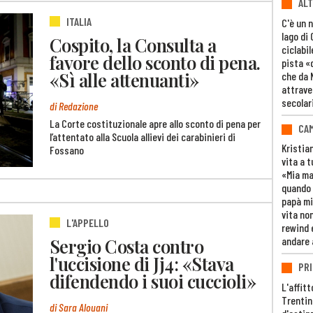
ALT
ITALIA
C'è un 
lago di
Cospito, la Consulta a
ciclabil
favore dello sconto di pena.
pista «
«Sì alle attenuanti»
che da 
attrave
secolar
di Redazione
La Corte costituzionale apre allo sconto di pena per
CAM
l’attentato alla Scuola allievi dei carabinieri di
Kristia
Fossano
vita a t
«Mia m
quando 
papà mi
vita non
L'APPELLO
rewind 
andare 
Sergio Costa contro
l'uccisione di Jj4: «Stava
PRI
difendendo i suoi cuccioli»
L'affitt
Trentino
di Sara Alouani