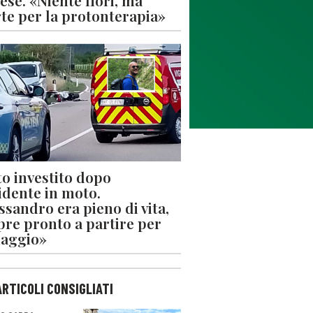
ese. «Niente fiori, ma
rte per la protonterapia»
o investito dopo
cidente in moto.
ssandro era pieno di vita,
re pronto a partire per
iaggio»
ARTICOLI CONSIGLIATI