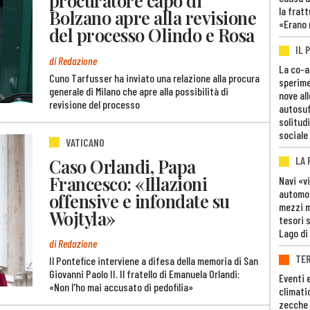
la fratt
Bolzano apre alla revisione
«Erano 
del processo Olindo e Rosa
IL 
di Redazione
La co-a
Cuno Tarfusser ha inviato una relazione alla procura
sperime
generale di Milano che apre alla possibilità di
nove al
revisione del processo
autosuf
solitudi
sociale
VATICANO
LA
Caso Orlandi, Papa
Francesco: «Illazioni
Navi «v
automob
offensive e infondate su
mezzi mi
Wojtyla»
tesori 
Lago di
di Redazione
TE
Il Pontefice interviene a difesa della memoria di San
Giovanni Paolo II. Il fratello di Emanuela Orlandi:
Eventi 
«Non l'ho mai accusato di pedofilia»
climati
zecche