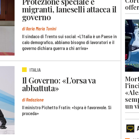
Cort
Protezione speciale e
offe
migranti, Ianeselli attacca il
governo
di Ilaria Maria Tonini
Il sindaco di Trento sui social: «L’Italia è un Paese in
calo demografico, abbiamo bisogno di lavoratori e il
governo dichiara guerra a chi arriva»
ITALIA
Mort
Il Governo: «L'orsa va
l'in
abbattuta»
«Ale
semp
di Redazione
un v
Il ministro Pichetto Fratin: «Ispra è favorevole. Si
proceda»