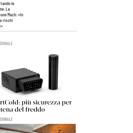
tando le
ne. La
one Mach: «In
 rischi
i»