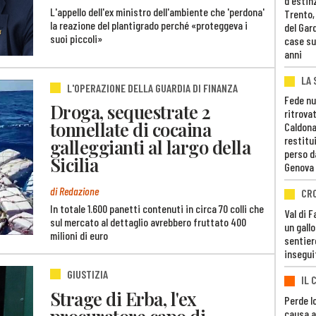
d'estin
L'appello dell'ex ministro dell'ambiente che 'perdona'
Trento,
la reazione del plantigrado perché «proteggeva i
del Gar
suoi piccoli»
case su
anni
LA 
L'OPERAZIONE DELLA GUARDIA DI FINANZA
Fede nu
Droga, sequestrate 2
ritrovat
tonnellate di cocaina
Caldona
restitui
galleggianti al largo della
perso d
Sicilia
Genova
di Redazione
CR
In totale 1.600 panetti contenuti in circa 70 colli che
Val di 
sul mercato al dettaglio avrebbero fruttato 400
un gall
milioni di euro
sentier
insegui
GIUSTIZIA
IL 
Strage di Erba, l'ex
Perde lo
procuratore capo di
causa a