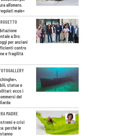
ura all’omero.
regolati male»
PROGETTO
bitazione
ntale a Dro:
loggi per anziani
ficienti contro
ne e fragilità
 FOTOGALLERY
ichinghe»,
ili, statue e
litari: ecco i
sommersi del
 Garda
RRA MADRE
estremi e crisi
ca: perché le
 stanno