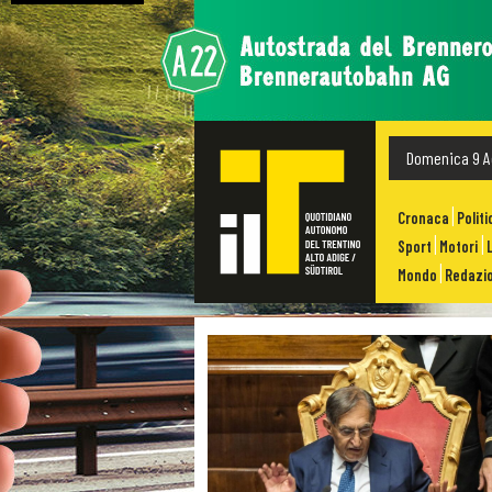
Domenica 9 A
Cronaca
Politi
Sport
Motori
Mondo
Redazio