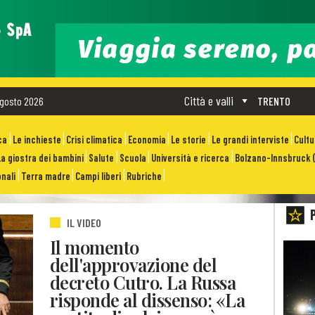
Città e valli
gosto 2026
TRENTO
ca
Le inchieste
Crisi climatica
Economia
Le storie
Le grandi interviste
Cult
La giostra dei bambini
Salute
Scuola
Università e ricerca
Bolzano-Innsbruck (
nali
Terra madre
Campi liberi
Rubriche
IL VIDEO
Il momento
dell'approvazione del
decreto Cutro. La Russa
risponde al dissenso: «La