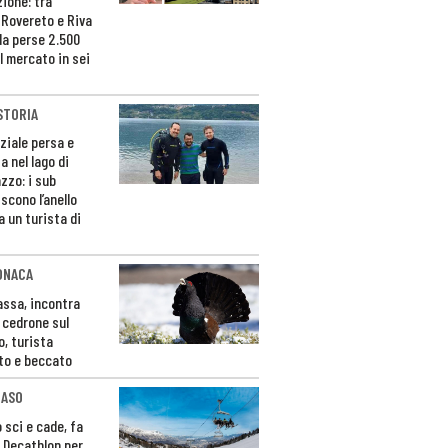
zione: tra
 Rovereto e Riva
da perse 2.500
l mercato in sei
STORIA
ziale persa e
a nel lago di
zzo: i sub
scono l’anello
a un turista di
ONACA
Fassa, incontra
o cedrone sul
o, turista
to e beccato
CASO
 sci e cade, fa
 Decathlon per