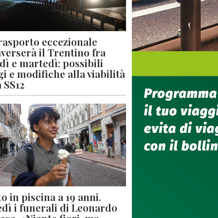
rasporto eccezionale
averserà il Trentino fra
dì e martedì: possibili
gi e modifiche alla viabilità
a SS12
o in piscina a 19 anni.
dì i funerali di Leonardo