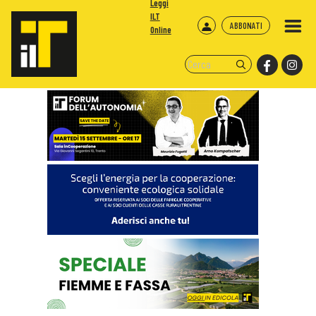
Leggi
ILT
ABBONATI
Online