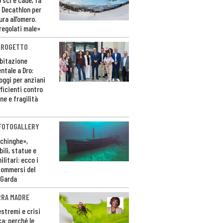
 Decathlon per
ura all’omero.
regolati male»
PROGETTO
bitazione
ntale a Dro:
loggi per anziani
ficienti contro
ne e fragilità
 FOTOGALLERY
ichinghe»,
ili, statue e
litari: ecco i
sommersi del
 Garda
RRA MADRE
estremi e crisi
ca: perché le