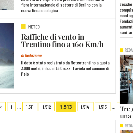
zecche
fiera internazionale di settore di Berlino con la
conquis
nuova linea ecologica
montag
Fondazi
METEO
aumento
sanitar
Raffiche di vento in
Trentino fino a 160 Km/h
di Redazione
Il dato è stato registrato da Meteotrentino a quota
3.000 metri, in località Crozzi Taviela nel comune di
Peio
…
1.513
…
<
1
1.511
1.512
1.514
1.515
1.596