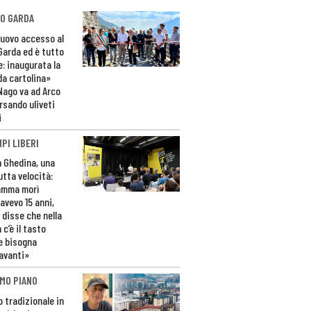
O GARDA
nuovo accesso al
 Garda ed è tutto
e: inaugurata la
da cartolina»
Nago va ad Arco
rsando uliveti
i
PI LIBERI
n Ghedina, una
utta velocità:
amma morì
avevo 15 anni,
 disse che nella
 c’è il tasto
e bisogna
avanti»
MO PIANO
o tradizionale in