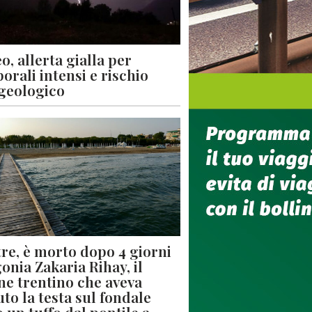
o, allerta gialla per
orali intensi e rischio
geologico
re, è morto dopo 4 giorni
gonia Zakaria Rihay, il
ne trentino che aveva
uto la testa sul fondale