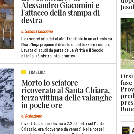
dopo
Alessandro Giacomini e
Jeso
l'attacco della stampa di
destra
di Simone Casciano
L'ex segretario dei «Laici Trentini» in un articolo su
MicroMega propone il divieto di battezzare i minori.
Levata di scudi da parte de La Verità e il Secolo
d'Italia: «Sinistra intollerante»
TRAGEDIA
Orsi 
Morto lo sciatore
fase
ricoverato al Santa Chiara,
Prov
pred
terza vittima delle valanghe
pres
in poche ore
Bon
di Redazione
Investito da una slavina a 2.200 metri sul Monte
Cristallo, era ricoverato da venerdì. Nella notte il