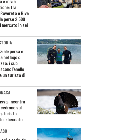
 è in via
zione: tra
 Rovereto e Riva
da perse 2.500
l mercato in sei
STORIA
ziale persa e
a nel lago di
zzo: i sub
scono l’anello
a un turista di
ONACA
Fassa, incontra
o cedrone sul
o, turista
to e beccato
CASO
 sci e cade, fa