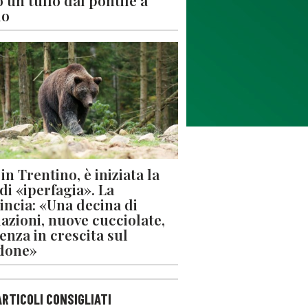
 un tuffo dal pontile a
lo
in Trentino, è iniziata la
 di «iperfagia». La
incia: «Una decina di
azioni, nuove cucciolate,
enza in crescita sul
done»
ARTICOLI CONSIGLIATI