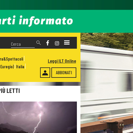
ura&Spettacoli
Leggi ILT Online
Euregio)
Italia
ABBONATI
PIÙ LETTI