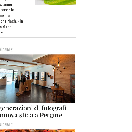
 stanno
tando le
ne. La
one Mach: «In
 rischi
i»
>