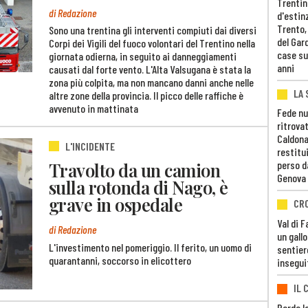
Trentino
di Redazione
d'estin
Trento,
Sono una trentina gli interventi compiuti dai diversi
del Gar
Corpi dei Vigili del fuoco volontari del Trentino nella
case su
giornata odierna, in seguito ai danneggiamenti
anni
causati dal forte vento. L'Alta Valsugana è stata la
zona più colpita, ma non mancano danni anche nelle
LA 
altre zone della provincia. Il picco delle raffiche è
avvenuto in mattinata
Fede nu
ritrovat
Caldona
L'INCIDENTE
restitui
Travolto da un camion
perso d
Genova
sulla rotonda di Nago, è
grave in ospedale
CR
Val di 
di Redazione
un gall
L'investimento nel pomeriggio. Il ferito, un uomo di
sentier
quarantanni, soccorso in elicottero
insegui
IL 
Perde lo