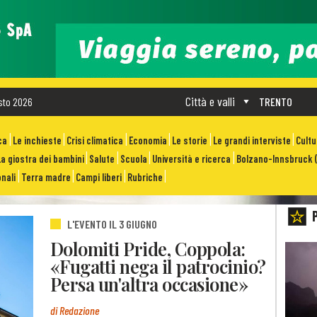
Città e valli
sto 2026
TRENTO
ca
Le inchieste
Crisi climatica
Economia
Le storie
Le grandi interviste
Cult
La giostra dei bambini
Salute
Scuola
Università e ricerca
Bolzano-Innsbruck (
nali
Terra madre
Campi liberi
Rubriche
L'EVENTO IL 3 GIUGNO
Dolomiti Pride, Coppola:
«Fugatti nega il patrocinio?
Persa un'altra occasione»
di Redazione