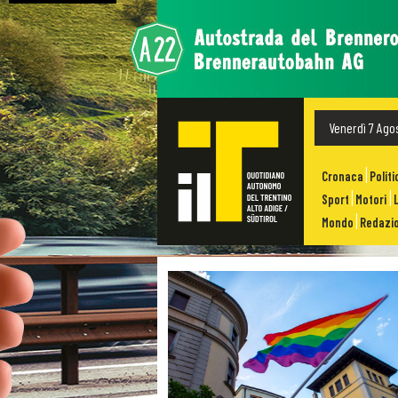
Venerdì 7 Ago
Cronaca
Politi
Sport
Motori
Mondo
Redazio