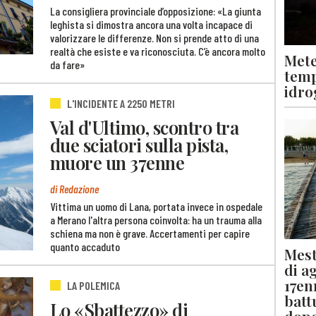
La consigliera provinciale d’opposizione: «La giunta
leghista si dimostra ancora una volta incapace di
valorizzare le differenze. Non si prende atto di una
realtà che esiste e va riconosciuta. C’è ancora molto
Mete
da fare»
temp
idro
L'INCIDENTE A 2250 METRI
Val d'Ultimo, scontro tra
due sciatori sulla pista,
muore un 37enne
di Redazione
Vittima un uomo di Lana, portata invece in ospedale
a Merano l'altra persona coinvolta: ha un trauma alla
schiena ma non è grave. Accertamenti per capire
quanto accaduto
Mest
di a
17en
LA POLEMICA
batt
Lo «Sbattezzo» di