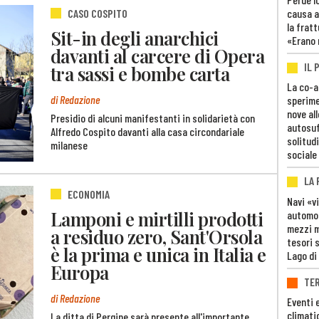
causa a
CASO COSPITO
la fratt
Sit-in degli anarchici
«Erano 
davanti al carcere di Opera
IL 
tra sassi e bombe carta
La co-a
di Redazione
sperime
nove al
Presidio di alcuni manifestanti in solidarietà con
autosuf
Alfredo Cospito davanti alla casa circondariale
solitudi
milanese
sociale
LA
ECONOMIA
Navi «v
Lamponi e mirtilli prodotti
automob
mezzi mi
a residuo zero, Sant'Orsola
tesori 
è la prima e unica in Italia e
Lago di
Europa
TE
di Redazione
Eventi 
climati
La ditta di Pergine sarà presente all'importante