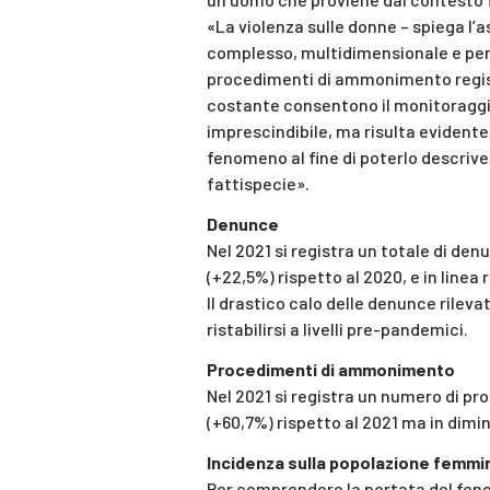
«La violenza sulle donne – spiega l
complesso, multidimensionale e per 
procedimenti di ammonimento regist
costante consentono il monitoraggio
imprescindibile, ma risulta evidente
fenomeno al fine di poterlo descriv
fattispecie».
Denunce
Nel 2021 si registra un totale di de
(+22,5%) rispetto al 2020, e in linea
Il drastico calo delle denunce rilev
ristabilirsi a livelli pre-pandemici.
Procedimenti di ammonimento
Nel 2021 si registra un numero di 
(+60,7%) rispetto al 2021 ma in dimi
Incidenza sulla popolazione femmin
Per comprendere la portata del feno