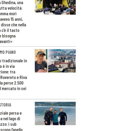
n Ghedina, una
utta velocità:
amma morì
avevo 15 anni,
 disse che nella
 c’è il tasto
e bisogna
avanti»
MO PIANO
o tradizionale in
 è in via
zione: tra
 Rovereto e Riva
da perse 2.500
l mercato in sei
STORIA
ziale persa e
a nel lago di
zzo: i sub
scono l’anello