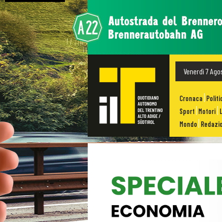
Venerdì 7 Ago
Cronaca
Politi
Sport
Motori
Mondo
Redazio