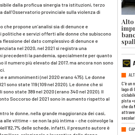
bile dalla proficua sinergia tra istituzioni, terzo
a dall’Osservatorio provinciale sulla violenza di
Alto
 che propone un’analisi sia di denunce e
impr
banc
politiche e servizi offerti alle donne che subiscono
spal
 la flessione del dato complessivo di denunce e
iata nel 2020, nel 2021 si registra una
anni precedenti la pandemia, specialmente per quanto
o il numero più elevato dal 2017, ma ancora non sono
ci.
ALT
nce e ammonimenti (nel 2020 erano 475). Le donne
C'è un 
2021 sono state 119 (109 nel 2020). Le donne che si
lago di
li sono state 389 nel 2020 (erano 340 nel 2020). Il
ciclabil
ronto Soccorso del 2021 sono in aumento rispetto al
pista «
che da 
attrave
ntro le donne, nella grande maggioranza dei casi,
secolar
na alle vittime – se non la più intima – che coinvolge la
ell’82,7% delle schede, infatti, il presunto autore è
CAM
miliare, relazionale o lavorativo delle donne.