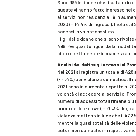
Sono 389 le donne che risultano in car
queste vi hanno fatto ingresso nel co
ai servizi non residenziali è in aumen
2020 (+ 14,4% di ingressi). Inoltre, il 
accessi in valore assoluto.
I figli delle donne che si sono rivol
499. Per quanto riguarda la modalità 
aiuto direttamente in maniera aut
Analisi dei dati sugli accessi al P
Nel 2021 si registra un totale di 428
(44,4%) per violenza domestica. Il n
2021 sono in aumento rispetto al 202
volontà di accedere ai servizi di Pro
numero di accessi totali rimane più 
prima del lockdown ( – 20,3% degli ac
violenza mettono in luce che il 47,2
mentre la quasi totalità delle violenz
autori non domestici – rispettivament