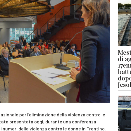
Mest
di a
17en
batt
dopo
Jeso
rnazionale per l’eliminazione della violenza contro le
stata presentata oggi, durante una conferenza
 numeri della violenza contro le donne in Trentino.