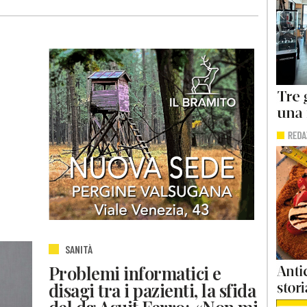
SANITÀ
Problemi informatici e
disagi tra i pazienti, la sfida
del dg Asuit Ferro: «Non mi