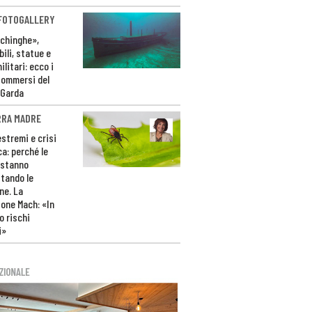
 FOTOGALLERY
ichinghe»,
ili, statue e
litari: ecco i
sommersi del
 Garda
RRA MADRE
estremi e crisi
ca: perché le
 stanno
tando le
ne. La
one Mach: «In
 rischi
i»