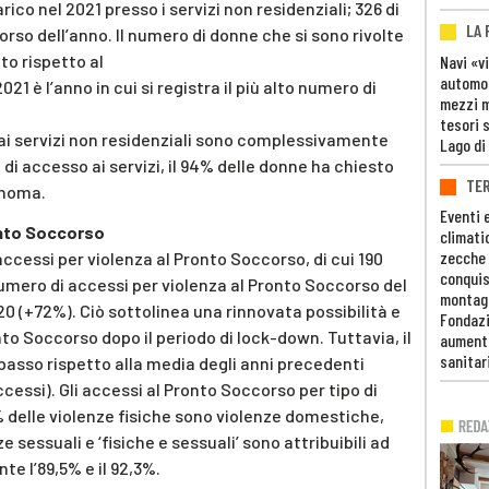
ico nel 2021 presso i servizi non residenziali; 326 di
LA
rso dell’anno. Il numero di donne che si sono rivolte
to rispetto al
Navi «v
automob
2021 è l’anno in cui si registra il più alto numero di
mezzi mi
tesori 
te ai servizi non residenziali sono complessivamente
Lago di
di accesso ai servizi, il 94% delle donne ha chiesto
TE
onoma.
Eventi 
ronto Soccorso
climati
zecche
 accessi per violenza al Pronto Soccorso, di cui 190
conquis
umero di accessi per violenza al Pronto Soccorso del
montag
0 (+72%). Ciò sottolinea una rinnovata possibilità e
Fondazi
nto Soccorso dopo il periodo di lock-down. Tuttavia, il
aumento
sanitar
basso rispetto alla media degli anni precedenti
cessi). Gli accessi al Pronto Soccorso per tipo di
% delle violenze fisiche sono violenze domestiche,
e sessuali e ‘fisiche e sessuali’ sono attribuibili ad
e l’89,5% e il 92,3%.