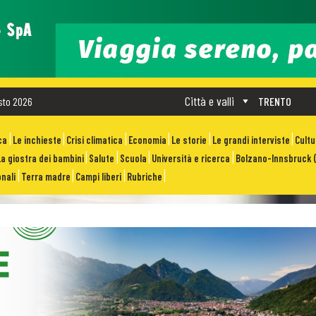
Città e valli
sto 2026
TRENTO
ca
Le inchieste
Crisi climatica
Economia
Le storie
Le grandi interviste
Cult
La giostra dei bambini
Salute
Scuola
Università e ricerca
Bolzano-Innsbruck (
nali
Terra madre
Campi liberi
Rubriche