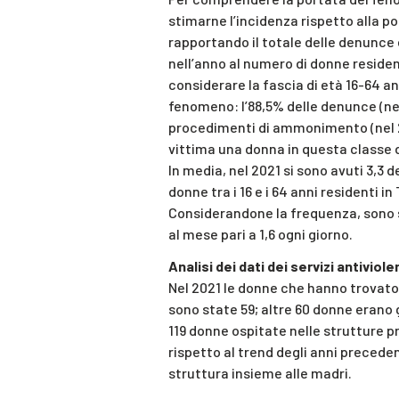
stimarne l’incidenza rispetto alla p
rapportando il totale delle denunce
nell’anno al numero di donne resident
considerare la fascia di età 16-64 ann
fenomeno: l’88,5% delle denunce (nel 2
procedimenti di ammonimento (nel 202
vittima una donna in questa classe di
In media, nel 2021 si sono avuti 3,
donne tra i 16 e i 64 anni residenti in
Considerandone la frequenza, sono
al mese pari a 1,6 ogni giorno.
Analisi dei dati dei servizi antiviol
Nel 2021 le donne che hanno trovato 
sono state 59; altre 60 donne erano gi
119 donne ospitate nelle strutture p
rispetto al trend degli anni precedent
struttura insieme alle madri.