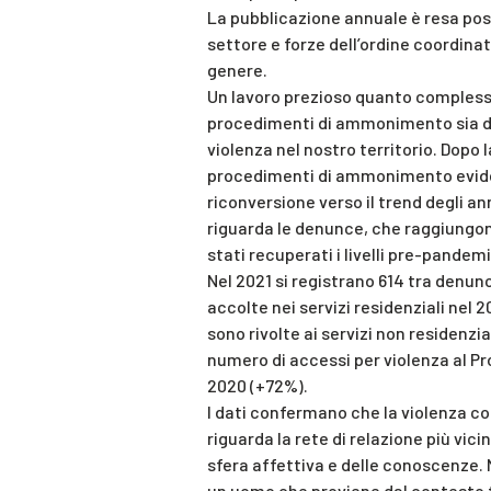
La pubblicazione annuale è resa possi
settore e forze dell’ordine coordinat
genere.
Un lavoro prezioso quanto complesso
procedimenti di ammonimento sia di 
violenza nel nostro territorio. Dopo
procedimenti di ammonimento evidenz
riconversione verso il trend degli 
riguarda le denunce, che raggiungon
stati recuperati i livelli pre-pandemi
Nel 2021 si registrano 614 tra denu
accolte nei servizi residenziali nel 
sono rivolte ai servizi non residenzia
numero di accessi per violenza al P
2020 (+72%).
I dati confermano che la violenza co
riguarda la rete di relazione più vici
sfera affettiva e delle conoscenze. N
un uomo che proviene dal contesto fa