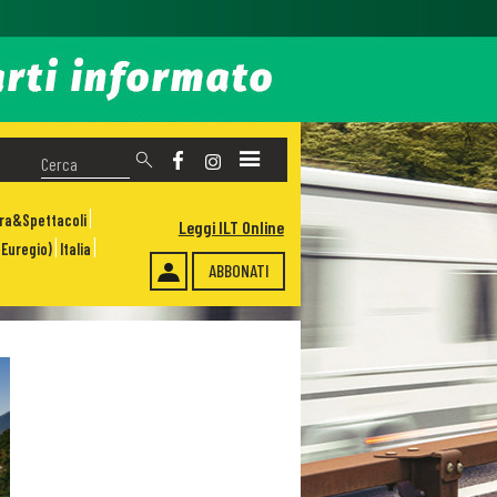
ura&Spettacoli
Leggi ILT Online
Euregio)
Italia
ABBONATI