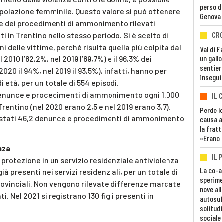
perso d
opolazione femminile. Questo valore si può ottenere
Genova
 e dei procedimenti di ammonimento rilevati
CR
i in Trentino nello stesso periodo. Si è scelto di
i delle vittime, perché risulta quella più colpita dal
Val di 
un gall
010 l’82,2%, nel 2019 l’89,7%) e il 96,3% dei
sentier
0 il 94%, nel 2019 il 93,5%), infatti, hanno per
insegui
 età, per un totale di 554 episodi.
3 denunce e procedimenti di ammonimento ogni 1.000
IL 
 Trentino (nel 2020 erano 2,5 e nel 2019 erano 3,7).
Perde lo
 stati 46,2 denunce e procedimenti di ammonimento
causa a
la fratt
«Erano 
enza
IL 
protezione in un servizio residenziale antiviolenza
La co-a
à presenti nei servizi residenziali, per un totale di
sperime
rovinciali. Non vengono rilevate differenze marcate
nove al
i. Nel 2021 si registrano 130 figli presenti in
autosuf
solitudi
sociale