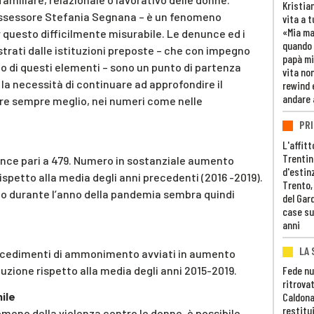
Kristia
’assessore Stefania Segnana – è un fenomeno
vita a t
«Mia m
questo difficilmente misurabile. Le denunce ed i
quando 
rati dalle istituzioni preposte – che con impegno
papà mi
 di questi elementi – sono un punto di partenza
vita non
 la necessità di continuare ad approfondire il
rewind 
andare 
ere sempre meglio, nei numeri come nelle
PRI
L'affitt
Trentino
nunce pari a 479. Numero in sostanziale aumento
d'estin
 rispetto alla media degli anni precedenti (2016 -2019).
Trento,
ato durante l’anno della pandemia sembra quindi
del Gar
case su
anni
LA 
procedimenti di ammonimento avviati in aumento
nuzione rispetto alla media degli anni 2015-2019.
Fede nu
ritrovat
ile
Caldona
restitui
meno della violenza contro le donne, è possibile