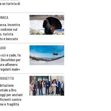
a un turista di
ONACA
Fassa, incontra
o cedrone sul
o, turista
to e beccato
CASO
 sci e cade, fa
 Decathlon per
ura all’omero.
regolati male»
PROGETTO
bitazione
ntale a Dro:
loggi per anziani
ficienti contro
ne e fragilità