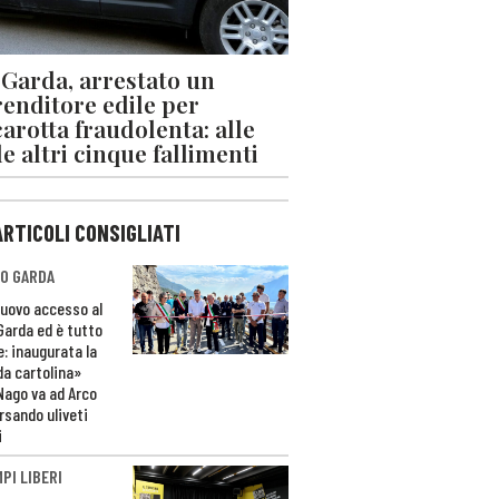
 Garda, arrestato un
enditore edile per
arotta fraudolenta: alle
le altri cinque fallimenti
ARTICOLI CONSIGLIATI
O GARDA
nuovo accesso al
 Garda ed è tutto
e: inaugurata la
da cartolina»
Nago va ad Arco
rsando uliveti
i
PI LIBERI