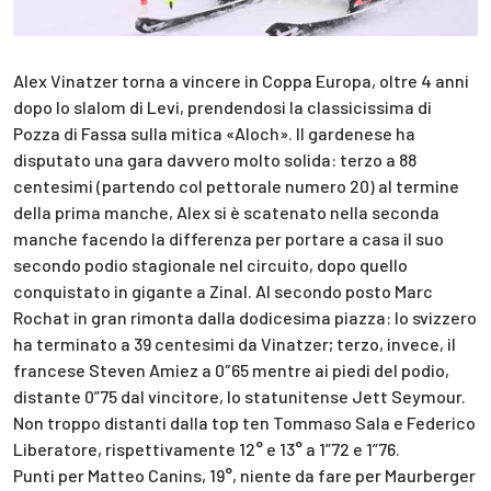
Alex Vinatzer torna a vincere in Coppa Europa, oltre 4 anni
dopo lo slalom di Levi, prendendosi la classicissima di
Pozza di Fassa sulla mitica «Aloch». Il gardenese ha
disputato una gara davvero molto solida: terzo a 88
centesimi (partendo col pettorale numero 20) al termine
della prima manche, Alex si è scatenato nella seconda
manche facendo la differenza per portare a casa il suo
secondo podio stagionale nel circuito, dopo quello
conquistato in gigante a Zinal. Al secondo posto Marc
Rochat in gran rimonta dalla dodicesima piazza: lo svizzero
ha terminato a 39 centesimi da Vinatzer; terzo, invece, il
francese Steven Amiez a 0″65 mentre ai piedi del podio,
distante 0”75 dal vincitore, lo statunitense Jett Seymour.
Non troppo distanti dalla top ten Tommaso Sala e Federico
Liberatore, rispettivamente 12° e 13° a 1”72 e 1”76.
Punti per Matteo Canins, 19°, niente da fare per Maurberger