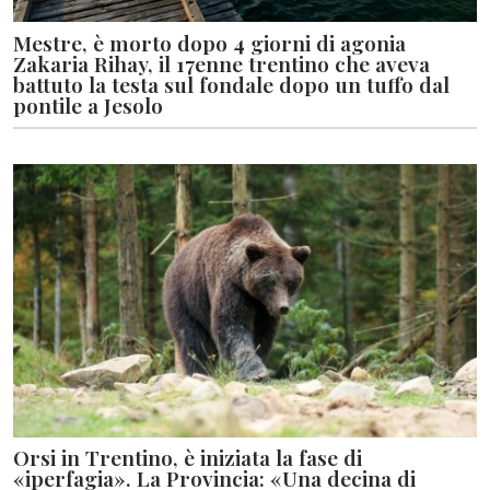
Mestre, è morto dopo 4 giorni di agonia
Zakaria Rihay, il 17enne trentino che aveva
battuto la testa sul fondale dopo un tuffo dal
pontile a Jesolo
Orsi in Trentino, è iniziata la fase di
«iperfagia». La Provincia: «Una decina di