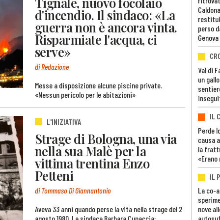
Tignale, nuovo focolaio
ritrovat
Caldona
d'incendio. Il sindaco: «La
restitui
guerra non è ancora vinta.
perso d
Risparmiate l'acqua, ci
Genova
serve»
CR
di Redazione
Val di 
un gall
Messe a disposizione alcune piscine private.
sentier
«Nessun pericolo per le abitazioni»
insegui
IL 
L'INIZIATIVA
Perde lo
Strage di Bologna, una via
causa a
nella sua Malè per la
la fratt
«Erano 
vittima trentina Enzo
Petteni
IL 
di Tommaso Di Giannantonio
La co-a
sperime
Aveva 33 anni quando perse la vita nella strage del 2
nove al
agosto 1980. La sindaca Barbara Cunaccia:
autosuf