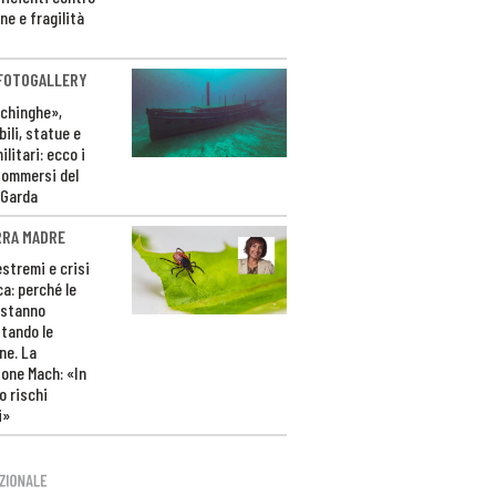
ne e fragilità
 FOTOGALLERY
ichinghe»,
ili, statue e
litari: ecco i
sommersi del
 Garda
RRA MADRE
estremi e crisi
ca: perché le
 stanno
tando le
ne. La
one Mach: «In
 rischi
i»