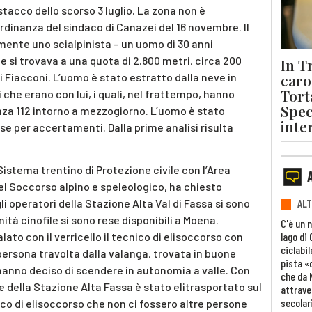
stacco dello scorso 3 luglio. La zona non è
’ordinanza del sindaco di Canazei del 16 novembre. Il
mente uno scialpinista – un uomo di 30 anni
e si trovava a una quota di 2.800 metri, circa 200
In T
caro 
i Fiacconi. L’uomo è stato estratto dalla neve in
Tort
 che erano con lui, i quali, nel frattempo, hanno
Spec
nza 112 intorno a mezzogiorno. L’uomo è stato
inte
se per accertamenti. Dalla prime analisi risulta
 Sistema trentino di Protezione civile con l’Area
el Soccorso alpino e speleologico, ha chiesto
li operatori della Stazione Alta Val di Fassa si sono
ALT
nità cinofile si sono rese disponibili a Moena.
C'è un 
lago di
alato con il verricello il tecnico di elisoccorso con
ciclabil
 persona travolta dalla valanga, trovata in buone
pista «
 hanno deciso di scendere in autonomia a valle. Con
che da 
 della Stazione Alta Fassa è stato elitrasportato sul
attrave
secolar
ico di elisoccorso che non ci fossero altre persone