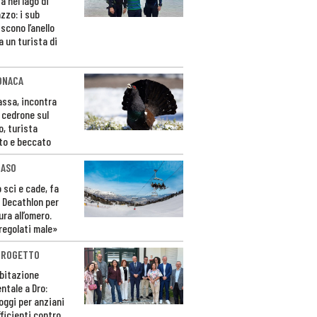
a nel lago di
zzo: i sub
scono l’anello
a un turista di
ONACA
Fassa, incontra
o cedrone sul
o, turista
to e beccato
CASO
 sci e cade, fa
 Decathlon per
ura all’omero.
regolati male»
PROGETTO
bitazione
ntale a Dro:
loggi per anziani
ficienti contro