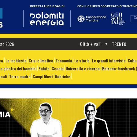
Città e valli
sto 2026
TRENTO
ca
Le inchieste
Crisi climatica
Economia
Le storie
Le grandi interviste
Cult
La giostra dei bambini
Salute
Scuola
Università e ricerca
Bolzano-Innsbruck (
nali
Terra madre
Campi liberi
Rubriche