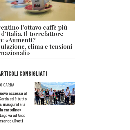
rentino l'ottavo caffè più
d'Italia. Il torrefattore
a: «Aumenti?
ulazione, clima e tensioni
rnazionali»
ARTICOLI CONSIGLIATI
O GARDA
nuovo accesso al
 Garda ed è tutto
e: inaugurata la
da cartolina»
Nago va ad Arco
rsando uliveti
i