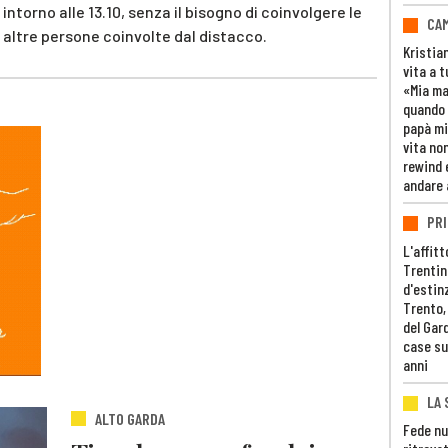
intorno alle 13.10, senza il bisogno di coinvolgere le
CAM
di altre persone coinvolte dal distacco.
Kristia
vita a t
«Mia m
quando 
papà mi
vita non
rewind 
andare 
PRI
L'affitt
Trentino
d'estin
Trento,
del Gar
case su
anni
LA 
ALTO GARDA
Fede nu