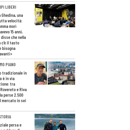
PI LIBERI
n Ghedina, una
utta velocità:
amma morì
avevo 15 anni,
 disse che nella
 c’è il tasto
e bisogna
avanti»
MO PIANO
o tradizionale in
 è in via
zione: tra
 Rovereto e Riva
da perse 2.500
l mercato in sei
STORIA
ziale persa e