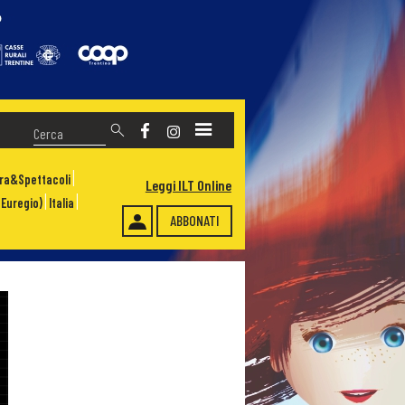
ura&Spettacoli
Leggi ILT Online
Euregio)
Italia
ABBONATI