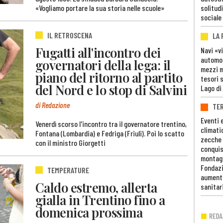
«Vogliamo portare la sua storia nelle scuole»
solitudi
sociale
IL RETROSCENA
LA
Fugatti all'incontro dei
Navi «v
automob
governatori della lega: il
mezzi mi
piano del ritorno al partito
tesori 
del Nord e lo stop di Salvini
Lago di
di Redazione
TE
Eventi 
Venerdì scorso l'incontro tra il governatore trentino,
climati
Fontana (Lombardia) e Fedriga (Friuli). Poi lo scatto
zecche
con il ministro Giorgetti
conquis
montag
Fondazi
TEMPERATURE
aumento
Caldo estremo, allerta
sanitar
gialla in Trentino fino a
domenica prossima