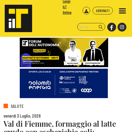
Leggi
ILT
ABBONATI
Online
SALUTE
venerdì 3 Luglio, 2026
Val di Fiemme, formaggio al latte
crudo con escherichia coli: