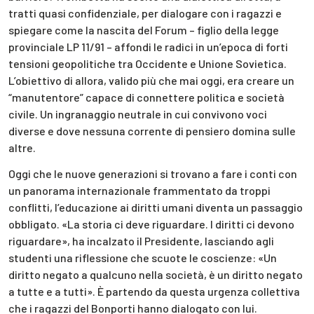
tratti quasi confidenziale, per dialogare con i ragazzi e
spiegare come la nascita del Forum – figlio della legge
provinciale LP 11/91 – affondi le radici in un’epoca di forti
tensioni geopolitiche tra Occidente e Unione Sovietica.
L’obiettivo di allora, valido più che mai oggi, era creare un
“manutentore” capace di connettere politica e società
civile. Un ingranaggio neutrale in cui convivono voci
diverse e dove nessuna corrente di pensiero domina sulle
altre.
Oggi che le nuove generazioni si trovano a fare i conti con
un panorama internazionale frammentato da troppi
conflitti, l’educazione ai diritti umani diventa un passaggio
obbligato. «La storia ci deve riguardare. I diritti ci devono
riguardare», ha incalzato il Presidente, lasciando agli
studenti una riflessione che scuote le coscienze: «Un
diritto negato a qualcuno nella società, è un diritto negato
a tutte e a tutti». È partendo da questa urgenza collettiva
che i ragazzi del Bonporti hanno dialogato con lui.