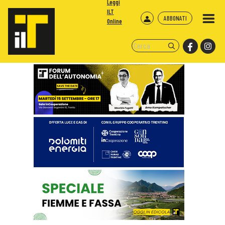
Leggi
ILT
ABBONATI
Online