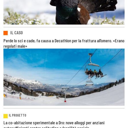
IL CASO
Perde lo sci e cade, fa causa a Decathlon per la frattura all’omero. «Erano
regolati male»
IL PROGETTO
La co-abitazione sperimentale a Dro: nove alloggi per anziani
autosufficienti contro solitudine e fragilità sociale