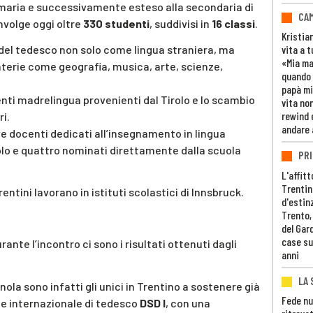
rimaria e successivamente esteso alla secondaria di
CAM
nvolge oggi oltre
330 studenti
, suddivisi in
16 classi
.
Kristia
del tedesco non solo come lingua straniera, ma
vita a t
«Mia m
terie come geografia, musica, arte, scienze,
quando 
papà mi
nti madrelingua provenienti dal Tirolo e lo scambio
vita non
rewind 
ri.
andare 
 docenti dedicati all’insegnamento in lingua
olo e quattro nominati direttamente dalla scuola
PRI
L'affitt
Trentino
ntini lavorano in istituti scolastici di Innsbruck.
d'estin
Trento,
del Gar
case su
urante l’incontro ci sono i risultati ottenuti dagli
anni
LA 
ognola sono infatti gli unici in Trentino a sostenere già
Fede nu
me internazionale di tedesco
DSD I
, con una