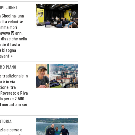
PI LIBERI
n Ghedina, una
utta velocità:
amma morì
avevo 15 anni,
 disse che nella
 c’è il tasto
e bisogna
avanti»
MO PIANO
o tradizionale in
 è in via
zione: tra
 Rovereto e Riva
da perse 2.500
l mercato in sei
STORIA
ziale persa e