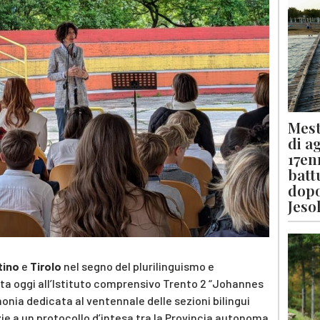
Mest
di a
17en
batt
dopo
Jeso
tino
e
Tirolo
nel segno del plurilinguismo e
olta oggi all’Istituto comprensivo Trento 2 “Johannes
onia dedicata al ventennale delle sezioni bilingui
ie a un protocollo d’intesa tra la Provincia autonoma