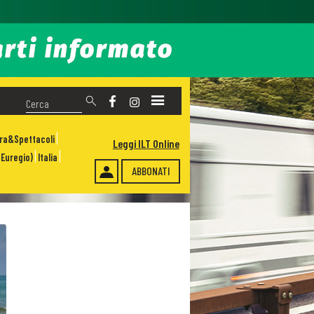
ura&Spettacoli
Leggi ILT Online
Euregio)
Italia
ABBONATI