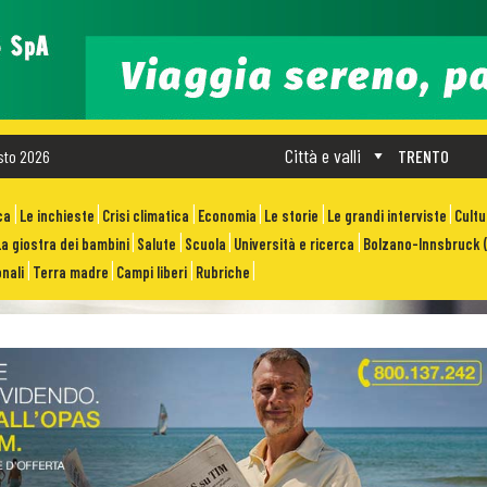
Città e valli
sto 2026
TRENTO
ca
Le inchieste
Crisi climatica
Economia
Le storie
Le grandi interviste
Cult
La giostra dei bambini
Salute
Scuola
Università e ricerca
Bolzano-Innsbruck (
nali
Terra madre
Campi liberi
Rubriche