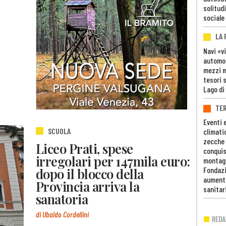
solitudi
sociale
LA
Navi «v
automob
mezzi mi
tesori 
Lago di
TE
Eventi 
SCUOLA
climati
zecche
Liceo Prati, spese
conquis
irregolari per 147mila euro:
montag
dopo il blocco della
Fondazi
aumento
Provincia arriva la
sanitar
sanatoria
di Ubaldo Cordellini