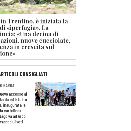
in Trentino, è iniziata la
 di «iperfagia». La
incia: «Una decina di
azioni, nuove cucciolate,
enza in crescita sul
done»
ARTICOLI CONSIGLIATI
O GARDA
nuovo accesso al
 Garda ed è tutto
e: inaugurata la
da cartolina»
Nago va ad Arco
rsando uliveti
i