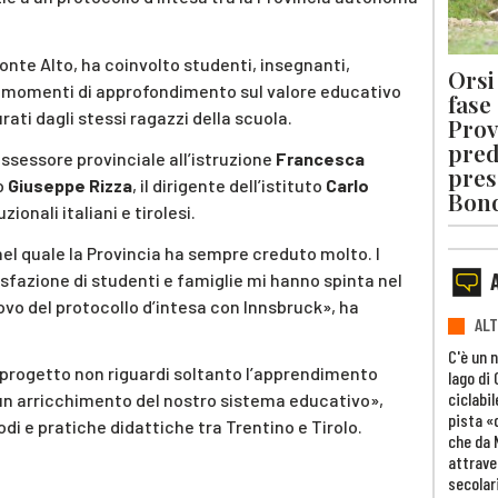
Ponte Alto, ha coinvolto studenti, insegnanti,
Orsi 
con momenti di approfondimento sul valore educativo
fase
rati dagli stessi ragazzi della scuola.
Prov
pred
ssessore provinciale all’istruzione
Francesca
pres
o
Giuseppe Rizza
, il dirigente dell’istituto
Carlo
Bon
zionali italiani e tirolesi.
el quale la Provincia ha sempre creduto molto. I
isfazione di studenti e famiglie mi hanno spinta nel
novo del protocollo d’intesa con Innsbruck», ha
ALT
C'è un 
 progetto non riguardi soltanto l’apprendimento
lago di
ciclabil
un arricchimento del nostro sistema educativo»,
pista «
di e pratiche didattiche tra Trentino e Tirolo.
che da 
attrave
secolar