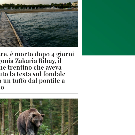
re, è morto dopo 4 giorni
gonia Zakaria Rihay, il
ne trentino che aveva
uto la testa sul fondale
 un tuffo dal pontile a
lo