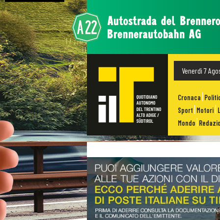
Venerdì 7 Ago
Cronaca
Politi
Sport
Motori
Mondo
Redazio