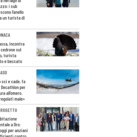
a nel lago di
zzo: i sub
scono l’anello
a un turista di
ONACA
Fassa, incontra
o cedrone sul
o, turista
to e beccato
CASO
 sci e cade, fa
 Decathlon per
ura all’omero.
regolati male»
PROGETTO
bitazione
ntale a Dro:
loggi per anziani
ficienti contro