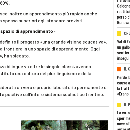
ritrovat
’80%.
Caldona
restitui
risce inoltre un apprendimento più rapido anche
perso d
za spesso superiori agli standard previsti.
Genova
n spazio di apprendimento»
CR
Val di 
definito il progetto «una grande visione educativa».
un gall
la frontiera in uno spazio di apprendimento. Oggi
sentier
, ha spiegato.
insegui
nza bilingue va oltre le singole classi, avendo
IL 
istituto una cultura del plurilinguismo e della
Perde lo
causa a
siderata un vero e proprio laboratorio permanente di
la fratt
«Erano 
 positive sull’intero sistema scolastico trentino.
IL 
La co-a
sperime
nove al
autosuf