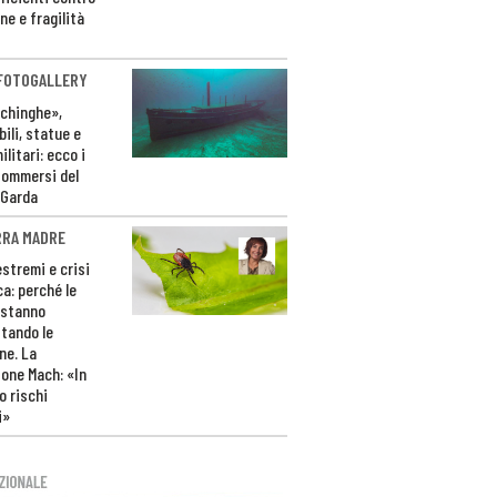
ne e fragilità
 FOTOGALLERY
ichinghe»,
ili, statue e
litari: ecco i
sommersi del
 Garda
RRA MADRE
estremi e crisi
ca: perché le
 stanno
tando le
ne. La
one Mach: «In
 rischi
i»