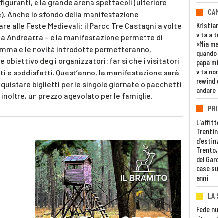
iguranti, e la grande arena spettacoli (ulteriore
CAM
e). Anche lo sfondo della manifestazione
Kristia
e alle Feste Medievali: il Parco Tre Castagni a volte
vita a t
ma Andreatta – e la manifestazione permette di
«Mia m
amma e le novità introdotte permetteranno,
quando 
e obiettivo degli organizzatori: far sì che i visitatori
papà mi
vita non
ti e soddisfatti. Quest’anno, la manifestazione sarà
rewind 
quistare biglietti per le singole giornate o pacchetti
andare 
o, inoltre, un prezzo agevolato per le famiglie.
PRI
L'affitt
Trentino
d'estin
Trento,
del Gar
case su
anni
LA 
Fede nu