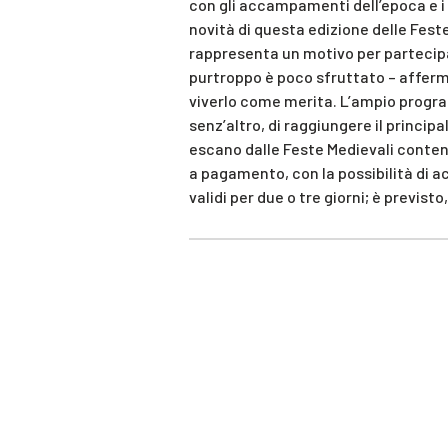
con gli accampamenti dell’epoca e i f
novità di questa edizione delle Fest
rappresenta un motivo per partecipar
purtroppo è poco sfruttato – affer
viverlo come merita. L’ampio progr
senz’altro, di raggiungere il principal
escano dalle Feste Medievali conten
a pagamento, con la possibilità di ac
validi per due o tre giorni; è previst