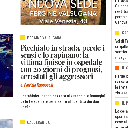
ritrovat
Caldona
restitui
perso d
Genova
CR
PERGINE VALSUGANA
Val di 
Picchiato in strada, perde i
un gall
sentier
sensi e lo rapinano: la
insegui
vittima finisce in ospedale
con 20 giorni di prognosi,
IL 
arrestati gli aggressori
Perde lo
causa a
di Patrizia Rapposelli
la fratt
«Erano 
I carabinieri hanno passato al setaccio le immagini
delle telecamere per risalire all'identità dei due
IL 
uomini
La co-a
sperime
nove al
CALCERANICA
autosuf