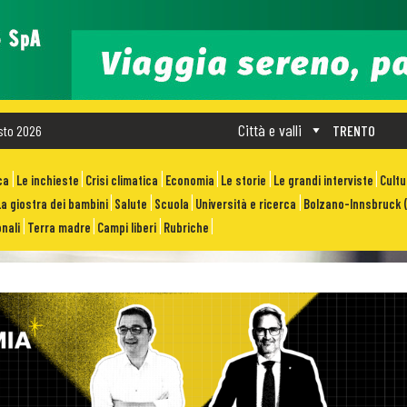
Città e valli
sto 2026
TRENTO
ca
Le inchieste
Crisi climatica
Economia
Le storie
Le grandi interviste
Cult
La giostra dei bambini
Salute
Scuola
Università e ricerca
Bolzano-Innsbruck (
nali
Terra madre
Campi liberi
Rubriche