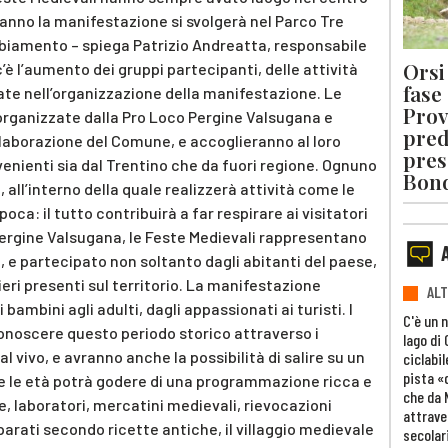
anno la manifestazione si svolgerà nel Parco Tre
mbiamento – spiega Patrizio Andreatta, responsabile
Orsi 
’è l’aumento dei gruppi partecipanti, delle attività
fase
ate nell’organizzazione della manifestazione. Le
Prov
 organizzate dalla Pro Loco Pergine Valsugana e
pred
ollaborazione del Comune, e accoglieranno al loro
pres
venienti sia dal Trentino che da fuori regione. Ognuno
Bon
 all’interno della quale realizzerà attività come le
poca: il tutto contribuirà a far respirare ai visitatori
ergine Valsugana, le Feste Medievali rappresentano
 e partecipato non soltanto dagli abitanti del paese,
eri presenti sul territorio. La manifestazione
ALT
 bambini agli adulti, dagli appassionati ai turisti. I
C'è un 
conoscere questo periodo storico attraverso i
lago di
al vivo, e avranno anche la possibilità di salire su un
ciclabil
pista «
tte le età potrà godere di una programmazione ricca e
che da 
, laboratori, mercatini medievali, rievocazioni
attrave
arati secondo ricette antiche, il villaggio medievale
secolar