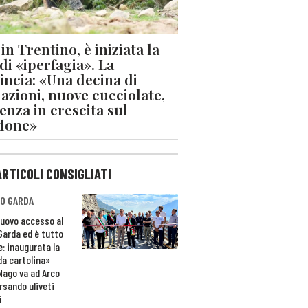
in Trentino, è iniziata la
 di «iperfagia». La
incia: «Una decina di
azioni, nuove cucciolate,
enza in crescita sul
done»
ARTICOLI CONSIGLIATI
O GARDA
nuovo accesso al
 Garda ed è tutto
e: inaugurata la
da cartolina»
Nago va ad Arco
rsando uliveti
i