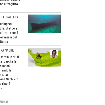
ne e fragilità
 FOTOGALLERY
ichinghe»,
ili, statue e
litari: ecco i
sommersi del
 Garda
RRA MADRE
estremi e crisi
ca: perché le
 stanno
tando le
ne. La
one Mach: «In
 rischi
i»