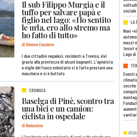
Il sub Filippo Murgia e il
solitudi
tuffo per salvare papà e
sociale
figlio nel lago: «Ho sentito
LA
le urla, ero allo stremo ma
Navi «v
ho fatto di tutto»
automob
mezzi mi
di Simone Casciano
tesori 
Lago di
I due cittadini nepalesi, residenti a Treviso, vivi
grazie alla prontezza di alcuni bagnanti. L'apneista
TE
e vigile del fuoco volontario si è fatto prestare una
maschera e si è buttato
Eventi 
climati
zecche
CRONACA
conquis
montag
Baselga di Pinè, scontro tra
Fondazi
una bici e un camion:
aumento
ciclista in ospedale
sanitar
di Redazione
L'incidente nel pomeriggio di oggi sulla strada per