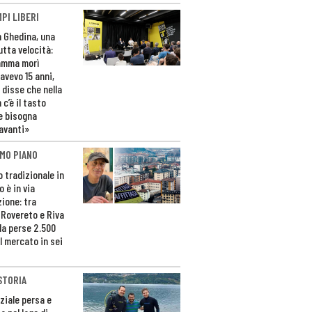
PI LIBERI
n Ghedina, una
utta velocità:
amma morì
avevo 15 anni,
 disse che nella
 c’è il tasto
e bisogna
avanti»
MO PIANO
o tradizionale in
 è in via
zione: tra
 Rovereto e Riva
da perse 2.500
l mercato in sei
STORIA
ziale persa e