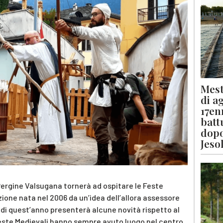
Mest
di a
17en
batt
dopo
Jeso
Pergine Valsugana tornerà ad ospitare le Feste
zione nata nel 2006 da un’idea dell’allora assessore
e di quest’anno presenterà alcune novità rispetto al
e Feste Medievali hanno sempre avuto luogo nel centro