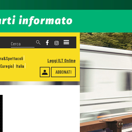
ura&Spettacoli
Leggi ILT Online
Euregio)
Italia
ABBONATI