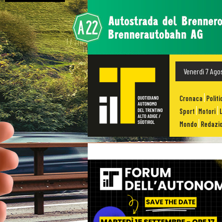
Venerdì 7 Ago
Cronaca
Politi
Sport
Motori
Mondo
Redazio