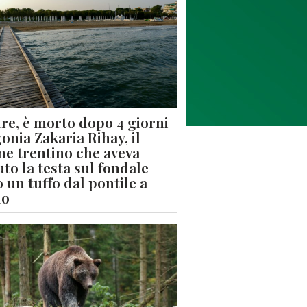
re, è morto dopo 4 giorni
gonia Zakaria Rihay, il
ne trentino che aveva
uto la testa sul fondale
 un tuffo dal pontile a
lo