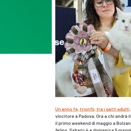
Un anno fa, trionfò, tra i gatti adult
vincitore a Padova. Ora a chi andrà i
il primo weekend di maggio a Bolzano
felino. Sabato 4 e domenica 5 magg