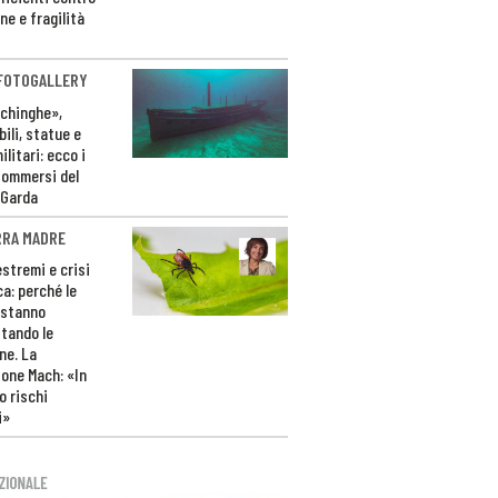
ne e fragilità
 FOTOGALLERY
ichinghe»,
ili, statue e
litari: ecco i
sommersi del
 Garda
RRA MADRE
estremi e crisi
ca: perché le
 stanno
tando le
ne. La
one Mach: «In
 rischi
i»