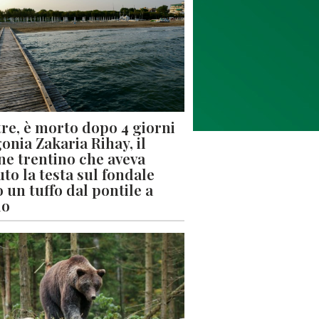
re, è morto dopo 4 giorni
gonia Zakaria Rihay, il
ne trentino che aveva
uto la testa sul fondale
 un tuffo dal pontile a
lo