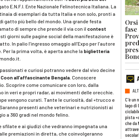
ato E.N.F.I. Ente Nazionale Felinotecnica Italiana. La
inaia di esemplari da tutta Italia e non solo, pronti a
Orsi 
 di gatto più bello del mondo. Una grande festa
fase
amato di sempre che prende il via con il
contest
Prov
uesti giorni sulle pagine social della manifestazione è
pred
gatto. In palio l’ingresso omaggio all’Expo per l’autore
pres
e. Per la prima volta, è aperta anche la
biglietteria
Bon
lmondo.it.
ppassionati e curiosi potranno vedere dal vivo decine
e Coon all’affascinante Bengala
. Conoscere
cio. Scoprire come comunicare con loro, dalla
ALT
o in veri e propri radar, ai movimenti delle orecchie.
C'è un 
pe vengono curati. Tante le curiosità, dal «trucco e
lago di
. Saranno presenti anche veterinari e nutrizionisti ai
ciclabil
io a 360 gradi nel mondo felino.
pista «
che da 
le sfilate e ai giudizi che vedranno impegnata una
attrave
 alle premiazioni in diretta, che coinvolgeranno
secolar