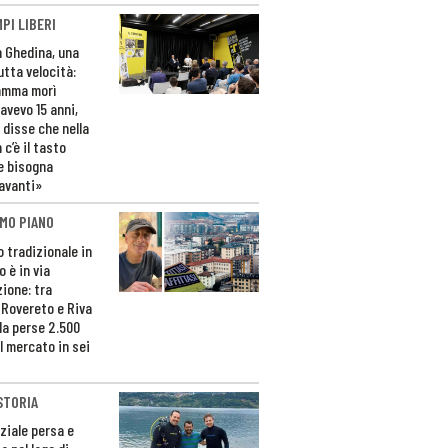
PI LIBERI
n Ghedina, una
utta velocità:
amma morì
avevo 15 anni,
 disse che nella
 c’è il tasto
e bisogna
avanti»
MO PIANO
o tradizionale in
 è in via
zione: tra
 Rovereto e Riva
da perse 2.500
l mercato in sei
STORIA
ziale persa e