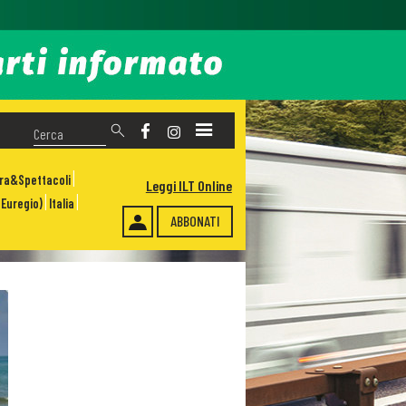
ura&Spettacoli
Leggi ILT Online
Euregio)
Italia
ABBONATI