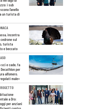
a nel lago di
zzo: i sub
scono l’anello
a un turista di
ONACA
Fassa, incontra
o cedrone sul
o, turista
to e beccato
CASO
 sci e cade, fa
 Decathlon per
ura all’omero.
regolati male»
PROGETTO
bitazione
ntale a Dro:
loggi per anziani
ficienti contro