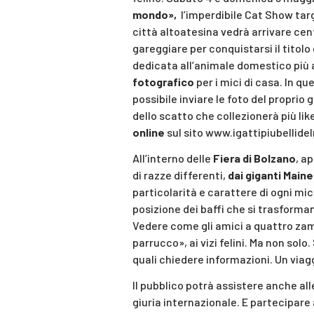
mondo»,
l’imperdibile Cat Show targ
città altoatesina vedrà arrivare cent
gareggiare per conquistarsi il titolo
dedicata all’animale domestico più 
fotografico
per i mici di casa. In q
possibile inviare le foto del proprio 
dello scatto che collezionerà più lik
online
sul sito www.igattipiubellide
All’interno delle
Fiera di Bolzano
, a
di razze differenti,
dai giganti Main
particolarità e carattere di ogni mi
posizione dei baffi che si trasforman
Vedere come gli amici a quattro zam
parrucco», ai vizi felini. Ma non solo
quali chiedere informazioni. Un viagg
Il pubblico potrà assistere anche al
giuria internazionale. E partecipare