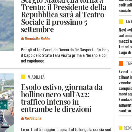
Trento: il Presidente della
solitudi
sociale
Repubblica sarà al Teatro
Sociale il prossimo 5
LA
settembre
Navi «v
automob
di Donatello Baldo
mezzi mi
tesori 
Per gli ottant'anni dell'Accordo De Gasperi - Gruber,
Lago di
il Capo dello Stato farà visita prima a Merano e poi
nel capoluogo
TE
Eventi 
VIABILITÀ
climati
zecche
Esodo estivo, giornata da
conquis
bollino nero sull'A22:
montag
traffico intenso in
Fondazi
aumento
entrambe le direzioni
sanitar
di Redazione
Le criticità maggiori soprattutto lungo la corsia sud