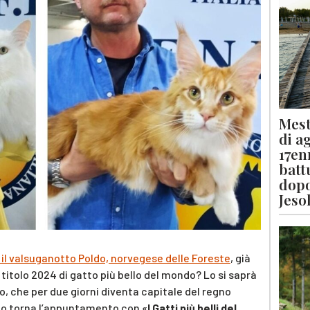
Mest
di a
17en
batt
dopo
Jeso
i, il valsuganotto Poldo, norvegese delle Foreste
, già
l titolo 2024 di gatto più bello del mondo? Lo si saprà
, che per due giorni diventa capitale del regno
io torna l’appuntamento con «
I Gatti più belli del