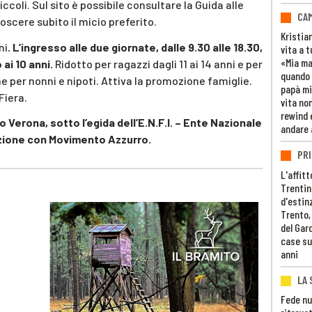
iccoli. Sul sito è possibile consultare la Guida alle
CAM
oscere subito il micio preferito.
Kristia
ni
. L’ingresso alle due giornate, dalle 9.30 alle 18.30,
vita a t
«Mia m
 ai 10 anni.
Ridotto per ragazzi dagli 11 ai 14 anni e per
quando 
e per nonni e nipoti. Attiva la promozione famiglie.
papà mi
Fiera.
vita non
rewind 
o Verona, sotto l’egida dell’E.N.F.I. – Ente Nazionale
andare 
razione con Movimento Azzurro.
PRI
L'affitt
Trentino
d'estin
Trento,
del Gar
case su
anni
LA 
Fede nu