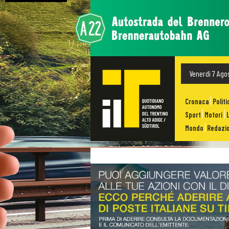
Venerdì 7 Ago
Cronaca
Politi
Sport
Motori
Mondo
Redazio