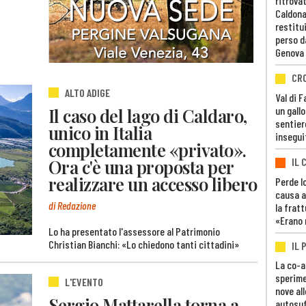
ritrovat
Caldona
restitui
perso d
Genova
CR
ALTO ADIGE
Val di 
un gall
Il caso del lago di Caldaro,
sentier
unico in Italia
insegui
completamente «privato».
IL 
Ora c'è una proposta per
realizzare un accesso libero
Perde lo
causa a
di Redazione
la fratt
«Erano 
Lo ha presentato l'assessore al Patrimonio
Christian Bianchi: «Lo chiedono tanti cittadini»
IL 
La co-a
sperime
L'EVENTO
nove al
Sergio Mattarella torna a
autosuf