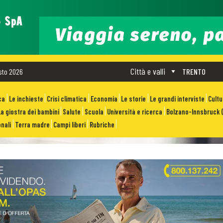
Città e valli
sto 2026
TRENTO
ca
Le inchieste
Crisi climatica
Economia
Le storie
Le grandi interviste
Cult
La giostra dei bambini
Salute
Scuola
Università e ricerca
Bolzano-Innsbruck (
nali
Terra madre
Campi liberi
Rubriche