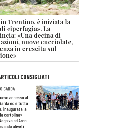
in Trentino, è iniziata la
 di «iperfagia». La
incia: «Una decina di
azioni, nuove cucciolate,
enza in crescita sul
done»
ARTICOLI CONSIGLIATI
O GARDA
nuovo accesso al
 Garda ed è tutto
e: inaugurata la
da cartolina»
Nago va ad Arco
rsando uliveti
i