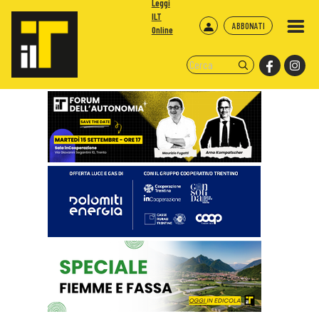
Leggi
ILT
ABBONATI
Online