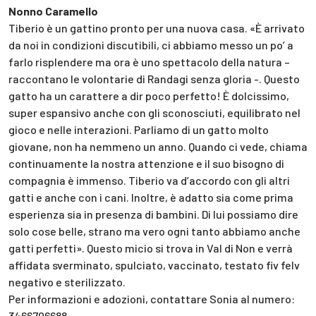
Nonno Caramello
Tiberio è un gattino pronto per una nuova casa. «È arrivato
da noi in condizioni discutibili, ci abbiamo messo un po’ a
farlo risplendere ma ora è uno spettacolo della natura –
raccontano le volontarie di Randagi senza gloria -. Questo
gatto ha un carattere a dir poco perfetto! È dolcissimo,
super espansivo anche con gli sconosciuti, equilibrato nel
gioco e nelle interazioni. Parliamo di un gatto molto
giovane, non ha nemmeno un anno. Quando ci vede, chiama
continuamente la nostra attenzione e il suo bisogno di
compagnia è immenso. Tiberio va d’accordo con gli altri
gatti e anche con i cani. Inoltre, è adatto sia come prima
esperienza sia in presenza di bambini. Di lui possiamo dire
solo cose belle, strano ma vero ogni tanto abbiamo anche
gatti perfetti». Questo micio si trova in Val di Non e verrà
affidata sverminato, spulciato, vaccinato, testato fiv felv
negativo e sterilizzato.
Per informazioni e adozioni, contattare Sonia al numero:
3466706688