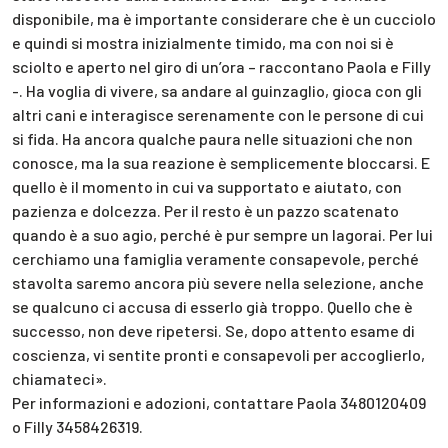
disponibile, ma è importante considerare che è un cucciolo
e quindi si mostra inizialmente timido, ma con noi si è
sciolto e aperto nel giro di un’ora – raccontano Paola e Filly
-. Ha voglia di vivere, sa andare al guinzaglio, gioca con gli
altri cani e interagisce serenamente con le persone di cui
si fida. Ha ancora qualche paura nelle situazioni che non
conosce, ma la sua reazione è semplicemente bloccarsi. E
quello è il momento in cui va supportato e aiutato, con
pazienza e dolcezza. Per il resto è un pazzo scatenato
quando è a suo agio, perché è pur sempre un lagorai. Per lui
cerchiamo una famiglia veramente consapevole, perché
stavolta saremo ancora più severe nella selezione, anche
se qualcuno ci accusa di esserlo già troppo. Quello che è
successo, non deve ripetersi. Se, dopo attento esame di
coscienza, vi sentite pronti e consapevoli per accoglierlo,
chiamateci».
Per informazioni e adozioni, contattare Paola 3480120409
o Filly 3458426319.