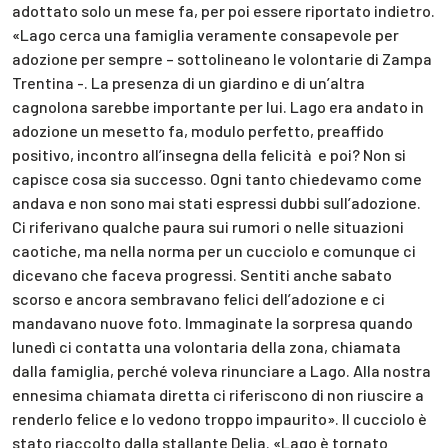
adottato solo un mese fa, per poi essere riportato indietro.
«Lago cerca una famiglia veramente consapevole per
adozione per sempre – sottolineano le volontarie di Zampa
Trentina -. La presenza di un giardino e di un’altra
cagnolona sarebbe importante per lui. Lago era andato in
adozione un mesetto fa, modulo perfetto, preaffido
positivo, incontro all’insegna della felicità e poi? Non si
capisce cosa sia successo. Ogni tanto chiedevamo come
andava e non sono mai stati espressi dubbi sull’adozione.
Ci riferivano qualche paura sui rumori o nelle situazioni
caotiche, ma nella norma per un cucciolo e comunque ci
dicevano che faceva progressi. Sentiti anche sabato
scorso e ancora sembravano felici dell’adozione e ci
mandavano nuove foto. Immaginate la sorpresa quando
lunedì ci contatta una volontaria della zona, chiamata
dalla famiglia, perché voleva rinunciare a Lago. Alla nostra
ennesima chiamata diretta ci riferiscono di non riuscire a
renderlo felice e lo vedono troppo impaurito». Il cucciolo è
stato riaccolto dalla stallante Delia. «Lago è tornato