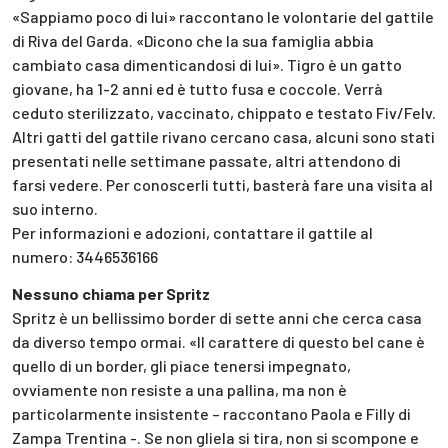
«Sappiamo poco di lui» raccontano le volontarie del gattile
di Riva del Garda. «Dicono che la sua famiglia abbia
cambiato casa dimenticandosi di lui». Tigro è un gatto
giovane, ha 1-2 anni ed è tutto fusa e coccole. Verrà
ceduto sterilizzato, vaccinato, chippato e testato Fiv/Felv.
Altri gatti del gattile rivano cercano casa, alcuni sono stati
presentati nelle settimane passate, altri attendono di
farsi vedere. Per conoscerli tutti, basterà fare una visita al
suo interno.
Per informazioni e adozioni, contattare il gattile al
numero: 3446536166
Nessuno chiama per Spritz
Spritz è un bellissimo border di sette anni che cerca casa
da diverso tempo ormai. «Il carattere di questo bel cane è
quello di un border, gli piace tenersi impegnato,
ovviamente non resiste a una pallina, ma non è
particolarmente insistente – raccontano Paola e Filly di
Zampa Trentina -. Se non gliela si tira, non si scompone e