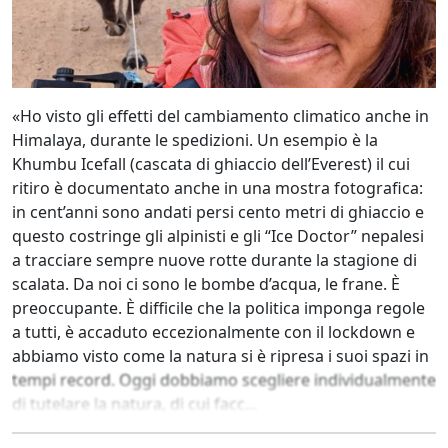
«Ho visto gli effetti del cambiamento climatico anche in
Himalaya, durante le spedizioni. Un esempio è la
Khumbu Icefall (cascata di ghiaccio dell’Everest) il cui
ritiro è documentato anche in una mostra fotografica:
in cent’anni sono andati persi cento metri di ghiaccio e
questo costringe gli alpinisti e gli “Ice Doctor” nepalesi
a tracciare sempre nuove rotte durante la stagione di
scalata. Da noi ci sono le bombe d’acqua, le frane. È
preoccupante. È difficile che la politica imponga regole
a tutti, è accaduto eccezionalmente con il lockdown e
abbiamo visto come la natura si è ripresa i suoi spazi in
tempi record. Oggi dobbiamo scegliere individualmente
di tutelare la natura, di cui facc...