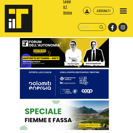
Leggi
ILT
ABBONATI
Online