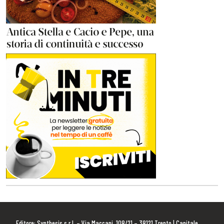
Editore: Synthesis s.r.l. – Via Maccani, 108/21 – 38121 Trento | Capitale