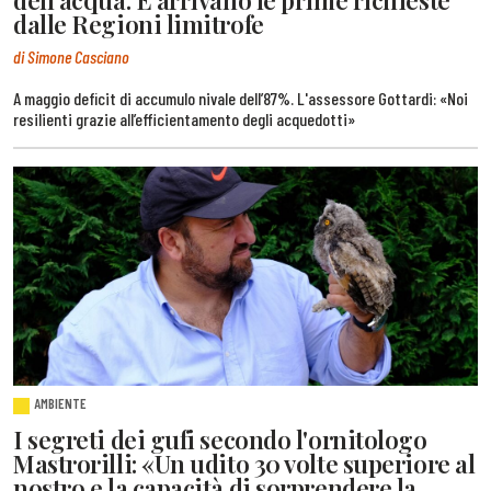
dell'acqua. E arrivano le prime richieste
dalle Regioni limitrofe
di Simone Casciano
A maggio deficit di accumulo nivale dell’87%. L'assessore Gottardi: «Noi
resilienti grazie all’efficientamento degli acquedotti»
AMBIENTE
I segreti dei gufi secondo l'ornitologo
Mastrorilli: «Un udito 30 volte superiore al
nostro e la capacità di sorprendere la