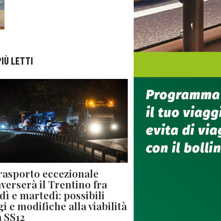
PIÙ LETTI
rasporto eccezionale
averserà il Trentino fra
dì e martedì: possibili
gi e modifiche alla viabilità
a SS12