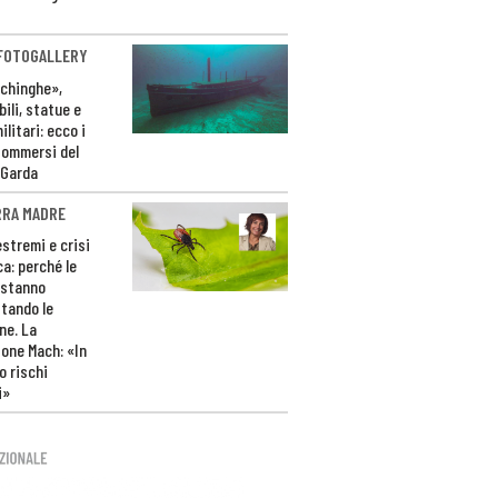
 FOTOGALLERY
ichinghe»,
ili, statue e
litari: ecco i
sommersi del
 Garda
RRA MADRE
estremi e crisi
ca: perché le
 stanno
tando le
ne. La
one Mach: «In
 rischi
i»