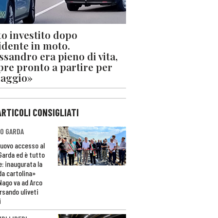
o investito dopo
cidente in moto.
ssandro era pieno di vita,
re pronto a partire per
iaggio»
ARTICOLI CONSIGLIATI
O GARDA
nuovo accesso al
 Garda ed è tutto
e: inaugurata la
da cartolina»
Nago va ad Arco
rsando uliveti
i