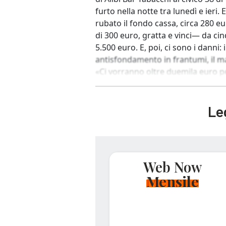
furto nella notte tra lunedì e ieri. 
rubato il fondo cassa, circa 280 eu
di 300 euro, gratta e vinci— da ci
5.500 euro. E, poi, ci sono i danni:
antisfondamento in frantumi, il m
«Ci vorranno oltre duemila euro per
Leg
Web Now
Mensile