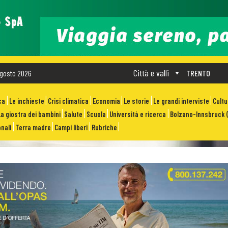
Città e valli
gosto 2026
TRENTO
ca
Le inchieste
Crisi climatica
Economia
Le storie
Le grandi interviste
Cult
La giostra dei bambini
Salute
Scuola
Università e ricerca
Bolzano-Innsbruck (
nali
Terra madre
Campi liberi
Rubriche