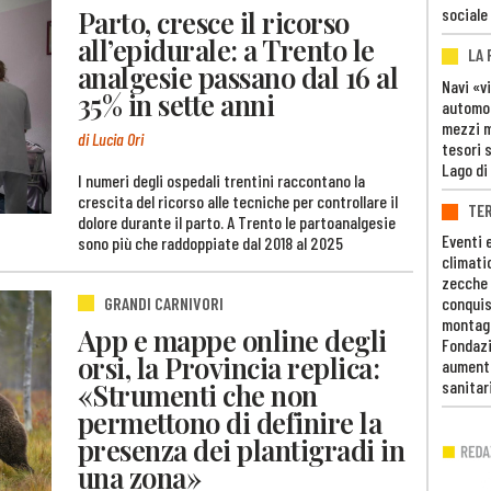
sociale
Parto, cresce il ricorso
all’epidurale: a Trento le
LA
analgesie passano dal 16 al
Navi «v
35% in sette anni
automob
mezzi mi
di Lucia Ori
tesori 
Lago di
I numeri degli ospedali trentini raccontano la
crescita del ricorso alle tecniche per controllare il
TE
dolore durante il parto. A Trento le partoanalgesie
Eventi 
sono più che raddoppiate dal 2018 al 2025
climati
zecche
GRANDI CARNIVORI
conquis
montag
App e mappe online degli
Fondazi
orsi, la Provincia replica:
aumento
«Strumenti che non
sanitar
permettono di definire la
presenza dei plantigradi in
una zona»