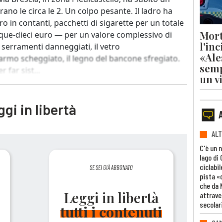
Erano le circa le 2. Un colpo pesante. Il ladro ha
ro in contanti, pacchetti di sigarette per un totale
Mort
nque-dieci euro — per un valore complessivo di
l'in
 i serramenti danneggiati, il vetro
«Ale
armo scheggiato, il legno del bancone sfregiato.
semp
 far sist...
un v
gi in libertà
ALT
C'è un 
lago di
ciclabil
SE SEI GIÀ ABBONATO
pista «
che da 
Leggi in libertà
attrave
secolar
tutti i contenuti