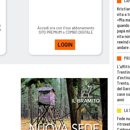
CAM
Kristia
vita a t
«Mia m
quando 
o
Accedi ora con il tuo abbonamento
m
papà mi
SITO PREMIUM o COMBO DIGITALE
vita non
rewind 
LOGIN
andare 
PRI
L'affitt
Trentino
d'estin
Trento,
del Gar
case su
anni
LA 
Fede nu
ritrovat
Caldona