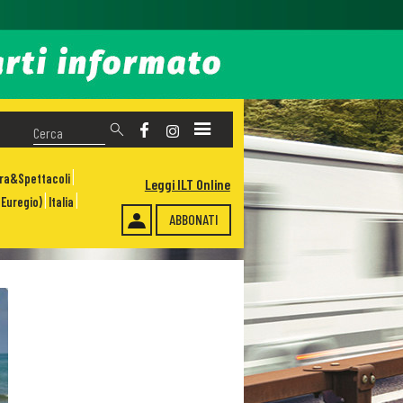
ura&Spettacoli
Leggi ILT Online
Euregio)
Italia
ABBONATI