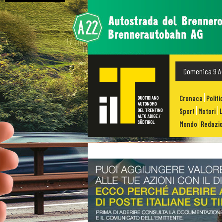
Domenica 9 A
Cronaca
Politi
Sport
Motori
Mondo
Redazio