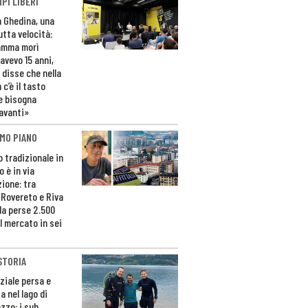
PI LIBERI
n Ghedina, una
utta velocità:
amma morì
avevo 15 anni,
 disse che nella
 c’è il tasto
e bisogna
avanti»
MO PIANO
o tradizionale in
 è in via
zione: tra
 Rovereto e Riva
da perse 2.500
l mercato in sei
STORIA
ziale persa e
a nel lago di
zzo: i sub