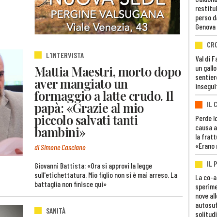
restitui
perso d
Genova
CR
L'INTERVISTA
Val di 
un gall
Mattia Maestri, morto dopo
sentier
aver mangiato un
insegui
formaggio a latte crudo. Il
IL 
papà: «Grazie al mio
piccolo salvati tanti
Perde lo
causa a
bambini»
la fratt
«Erano 
di Simone Casciano
IL 
Giovanni Battista: «Ora si approvi la legge
sull'etichettatura. Mio figlio non si è mai arreso. La
La co-a
battaglia non finisce qui»
sperime
nove al
autosuf
SANITÀ
solitudi