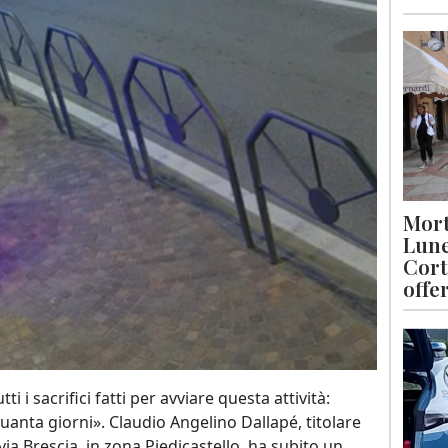
Mort
Lune
Cort
offe
 i sacrifici fatti per avviare questa attività:
uanta giorni». Claudio Angelino Dallapé, titolare
 via Brescia, in zona Piedicastello, ha subito un