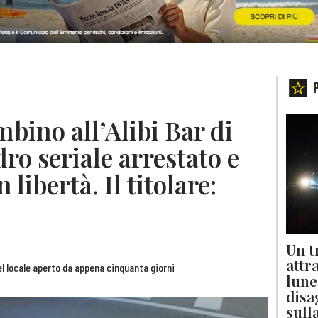
bino all’Alibi Bar di
dro seriale arrestato e
 libertà. Il titolare:
Un t
attr
el locale aperto da appena cinquanta giorni
lune
disa
sull