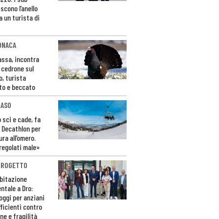
scono l’anello
a un turista di
ONACA
Fassa, incontra
o cedrone sul
o, turista
to e beccato
CASO
 sci e cade, fa
 Decathlon per
ura all’omero.
regolati male»
PROGETTO
bitazione
ntale a Dro:
loggi per anziani
ficienti contro
ne e fragilità