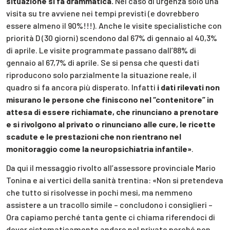
situazione si fa drammatica.
Nel caso di urgenza solo una
visita su tre avviene nei tempi previsti (e dovrebbero
essere almeno il 90%!!!). Anche le visite specialistiche con
priorità D (30 giorni) scendono dal 67% di gennaio al 40,3%
di aprile. Le visite programmate passano dall’88% di
gennaio al 67,7% di aprile. Se si pensa che questi dati
riproducono solo parzialmente la situazione reale, il
quadro si fa ancora più disperato. Infatti
i dati rilevati non
misurano le persone che finiscono nel “contenitore” in
attesa di essere richiamate, che rinunciano a prenotare
e si rivolgono al privato o rinunciano alle cure, le ricette
scadute e le prestazioni che non rientrano nel
monitoraggio come la neuropsichiatria infantile»
.
Da qui il messaggio rivolto all’assessore provinciale Mario
Tonina e ai vertici della sanità trentina: «Non si pretendeva
che tutto si risolvesse in pochi mesi, ma nemmeno
assistere a un tracollo simile – concludono i consiglieri –
Ora capiamo perché tanta gente ci chiama riferendoci di
dover sistematicamente andare nel privato perché non