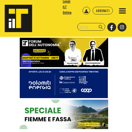
Leggi
ILT
ABBONATI
Online