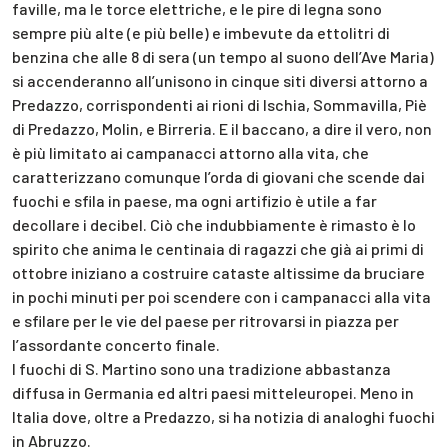
faville, ma le torce elettriche, e le pire di legna sono
sempre più alte (e più belle) e imbevute da ettolitri di
benzina che alle 8 di sera (un tempo al suono dell’Ave Maria)
si accenderanno all’unisono in cinque siti diversi attorno a
Predazzo, corrispondenti ai rioni di Ischia, Sommavilla, Piè
di Predazzo, Molin, e Birreria. E il baccano, a dire il vero, non
è più limitato ai campanacci attorno alla vita, che
caratterizzano comunque l’orda di giovani che scende dai
fuochi e sfila in paese, ma ogni artifizio è utile a far
decollare i decibel. Ciò che indubbiamente è rimasto è lo
spirito che anima le centinaia di ragazzi che già ai primi di
ottobre iniziano a costruire cataste altissime da bruciare
in pochi minuti per poi scendere con i campanacci alla vita
e sfilare per le vie del paese per ritrovarsi in piazza per
l’assordante concerto finale.
I fuochi di S. Martino sono una tradizione abbastanza
diffusa in Germania ed altri paesi mitteleuropei. Meno in
Italia dove, oltre a Predazzo, si ha notizia di analoghi fuochi
in Abruzzo.