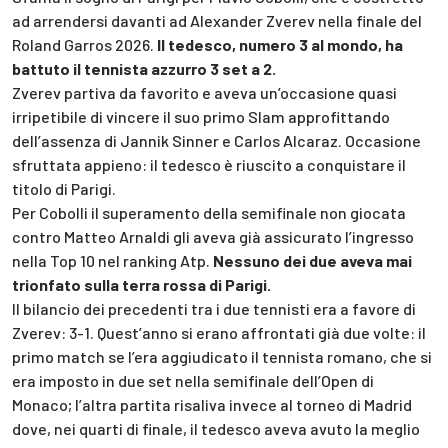
ad arrendersi davanti ad Alexander Zverev nella finale del
Roland Garros 2026.
Il tedesco, numero 3 al mondo, ha
battuto il tennista azzurro 3 set a 2.
Zverev partiva da favorito e aveva un’occasione quasi
irripetibile di vincere il suo primo Slam approfittando
dell’assenza di Jannik Sinner e Carlos Alcaraz. Occasione
sfruttata appieno: il tedesco è riuscito a conquistare il
titolo di Parigi.
Per Cobolli il superamento della semifinale non giocata
contro Matteo Arnaldi gli aveva già assicurato l’ingresso
nella Top 10 nel ranking Atp.
Nessuno dei due aveva mai
trionfato sulla terra rossa di Parigi.
Il bilancio dei precedenti tra i due tennisti era a favore di
Zverev: 3-1. Quest’anno si erano affrontati già due volte: il
primo match se l’era aggiudicato il tennista romano, che si
era imposto in due set nella semifinale dell’Open di
Monaco; l’altra partita risaliva invece al torneo di Madrid
dove, nei quarti di finale, il tedesco aveva avuto la meglio