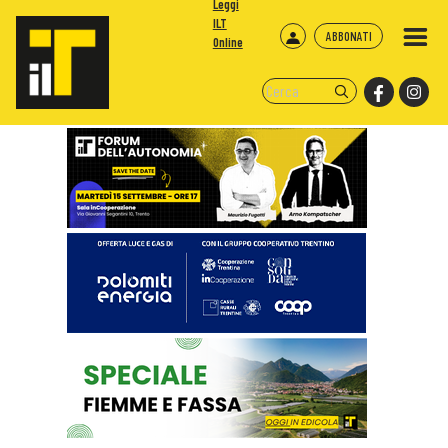
Leggi
ILT
ABBONATI
Online