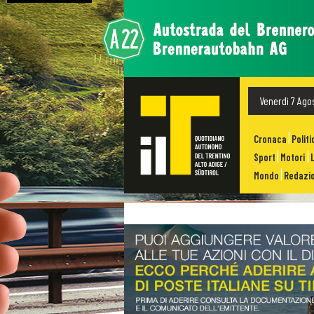
Venerdì 7 Ago
Cronaca
Politi
Sport
Motori
Mondo
Redazio