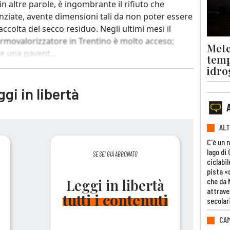
 in altre parole, è ingombrante il rifiuto che
enziate, avente dimensioni tali da non poter essere
accolta del secco residuo. Negli ultimi mesi il
termovalorizzatore in Trentino è molto acceso;
Mete
e una pavent...
temp
idro
gi in libertà
ALT
C'è un 
lago di
SE SEI GIÀ ABBONATO
ciclabil
pista «
che da 
Leggi in libertà
attrave
tutti i contenuti
secolar
CAM