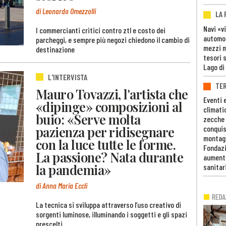
di Leonardo Omezzolli
LA
Navi «v
I commercianti critici contro ztl e costo dei
automob
parcheggi, e sempre più negozi chiedono il cambio di
mezzi mi
destinazione
tesori 
Lago di
L'INTERVISTA
TE
Mauro Tovazzi, l'artista che
Eventi 
«dipinge» composizioni al
climati
buio: «Serve molta
zecche
pazienza per ridisegnare
conquis
montag
con la luce tutte le forme.
Fondazi
La passione? Nata durante
aumento
la pandemia»
sanitar
di Anna Maria Eccli
La tecnica si sviluppa attraverso l’uso creativo di
sorgenti luminose, illuminando i soggetti e gli spazi
prescelti