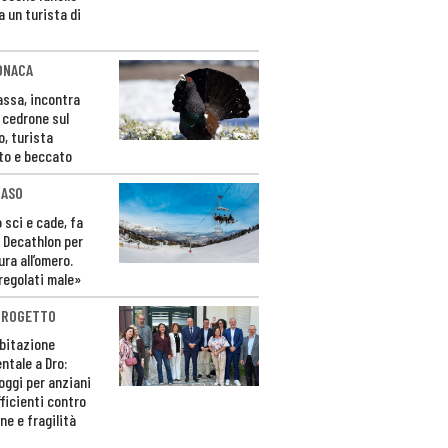
a un turista di
ONACA
Fassa, incontra
o cedrone sul
o, turista
to e beccato
CASO
 sci e cade, fa
 Decathlon per
ura all’omero.
regolati male»
PROGETTO
bitazione
ntale a Dro:
loggi per anziani
ficienti contro
ne e fragilità