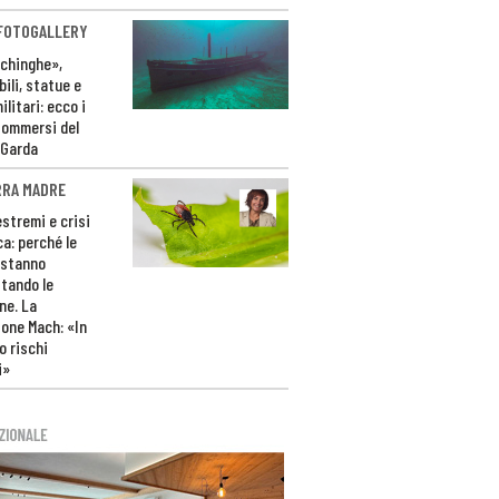
 FOTOGALLERY
ichinghe»,
ili, statue e
litari: ecco i
sommersi del
 Garda
RRA MADRE
estremi e crisi
ca: perché le
 stanno
tando le
ne. La
one Mach: «In
 rischi
i»