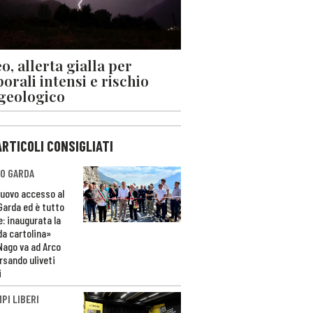
o, allerta gialla per
orali intensi e rischio
geologico
ARTICOLI CONSIGLIATI
O GARDA
nuovo accesso al
 Garda ed è tutto
e: inaugurata la
da cartolina»
Nago va ad Arco
rsando uliveti
i
PI LIBERI