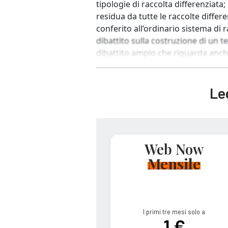
tipologie di raccolta differenziata;
residua da tutte le raccolte differ
conferito all’ordinario sistema di r
dibattito sulla costruzione di un 
dibattito ampio che riguarda anch
Leg
Web Now
Mensile
I primi tre mesi solo a
1 €