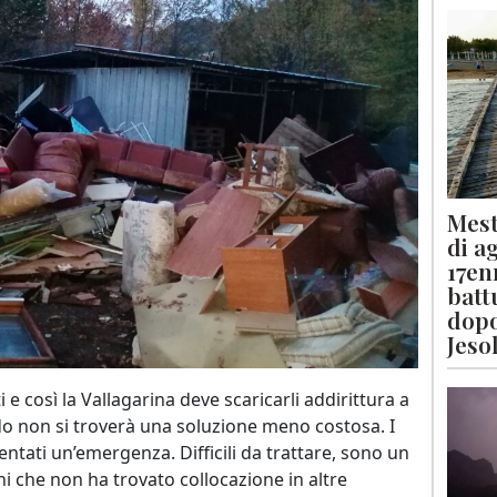
Mest
di a
17en
batt
dopo
Jeso
 e così la Vallagarina deve scaricarli addirittura a
 non si troverà una soluzione meno costosa. I
ntati un’emergenza. Difficili da trattare, sono un
ni che non ha trovato collocazione in altre