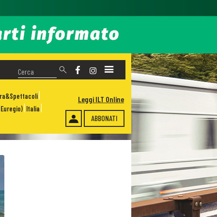
ura&Spettacoli
Leggi ILT Online
Euregio)
Italia
ABBONATI