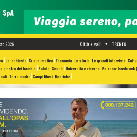
Città e valli
sto 2026
TRENTO
ca
Le inchieste
Crisi climatica
Economia
Le storie
Le grandi interviste
Cult
La giostra dei bambini
Salute
Scuola
Università e ricerca
Bolzano-Innsbruck (
nali
Terra madre
Campi liberi
Rubriche