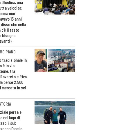
n Ghedina, una
utta velocità:
amma morì
avevo 15 anni,
 disse che nella
 c’è il tasto
e bisogna
avanti»
MO PIANO
o tradizionale in
 è in via
zione: tra
 Rovereto e Riva
da perse 2.500
l mercato in sei
STORIA
ziale persa e
a nel lago di
zzo: i sub
scono l’anello