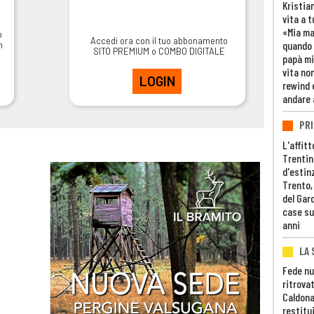
Kristia
vita a t
«Mia m
o
Accedi ora con il tuo abbonamento
quando 
m
SITO PREMIUM o COMBO DIGITALE
papà mi
vita non
LOGIN
rewind 
andare 
PRI
L'affitt
Trentino
d'estin
Trento,
del Gar
case su
anni
LA 
Fede nu
ritrovat
Caldona
restitui