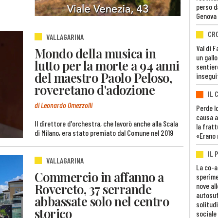
perso d
Genova
CR
VALLAGARINA
Val di 
Mondo della musica in
un gall
lutto per la morte a 94 anni
sentier
del maestro Paolo Peloso,
insegui
roveretano d'adozione
IL 
di Leonardo Omezzolli
Perde lo
causa a
Il direttore d'orchestra, che lavorò anche alla Scala
la fratt
di Milano, era stato premiato dal Comune nel 2019
«Erano 
IL 
VALLAGARINA
La co-a
Commercio in affanno a
sperime
Rovereto, 37 serrande
nove al
autosuf
abbassate solo nel centro
solitudi
storico
sociale