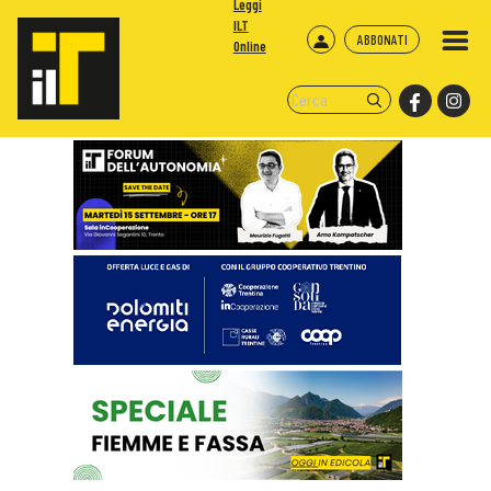
Leggi
ILT
ABBONATI
Online