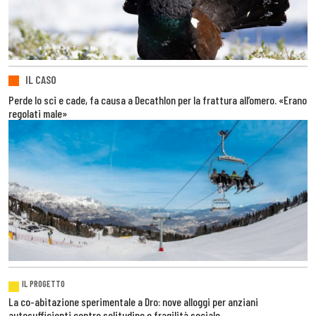
IL CASO
Perde lo sci e cade, fa causa a Decathlon per la frattura all’omero. «Erano
regolati male»
IL PROGETTO
La co-abitazione sperimentale a Dro: nove alloggi per anziani
autosufficienti contro solitudine e fragilità sociale