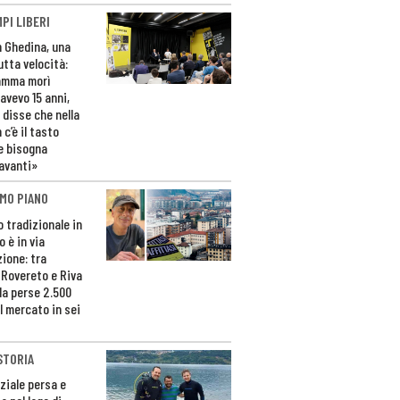
PI LIBERI
n Ghedina, una
utta velocità:
amma morì
avevo 15 anni,
 disse che nella
 c’è il tasto
e bisogna
avanti»
MO PIANO
o tradizionale in
 è in via
zione: tra
 Rovereto e Riva
da perse 2.500
l mercato in sei
STORIA
ziale persa e