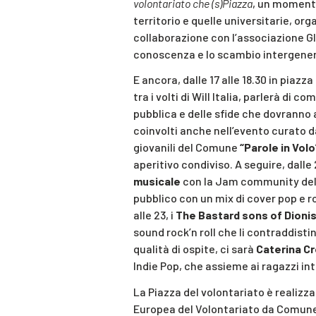
volontariato che (s)Piazza
, un momento
territorio e quelle universitarie, or
collaborazione con l’associazione Gl
conoscenza e lo scambio intergener
E ancora, dalle 17 alle 18.30 in piaz
tra i volti di Will Italia, parlerà di 
pubblica e delle sfide che dovranno a
coinvolti anche nell’evento curato d
giovanili del Comune
“Parole in Volo
aperitivo condiviso. A seguire, dalle
musicale
con la Jam community del 
pubblico con un mix di cover pop e ro
alle 23, i
The Bastard sons of Dioni
sound rock’n roll che li contraddisti
qualità di ospite, ci sarà
Caterina Cr
Indie Pop, che assieme ai ragazzi in
La Piazza del volontariato è realizza
Europea del Volontariato da Comune 