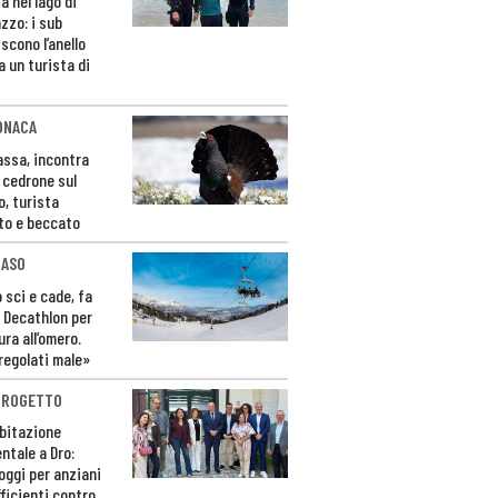
a nel lago di
zzo: i sub
scono l’anello
a un turista di
ONACA
Fassa, incontra
o cedrone sul
o, turista
to e beccato
CASO
 sci e cade, fa
 Decathlon per
ura all’omero.
regolati male»
PROGETTO
bitazione
ntale a Dro:
loggi per anziani
ficienti contro