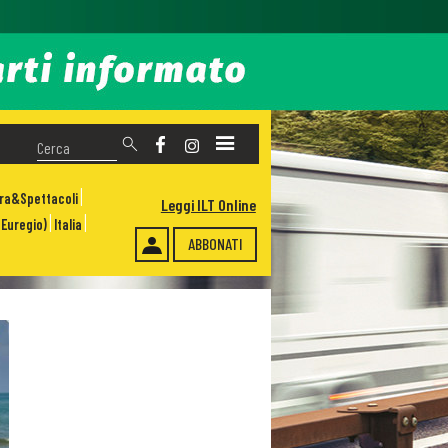
ura&Spettacoli
Leggi ILT Online
Euregio)
Italia
ABBONATI