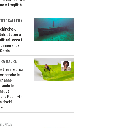
ne e fragilità
 FOTOGALLERY
ichinghe»,
ili, statue e
litari: ecco i
sommersi del
 Garda
RRA MADRE
estremi e crisi
ca: perché le
 stanno
tando le
ne. La
one Mach: «In
 rischi
i»