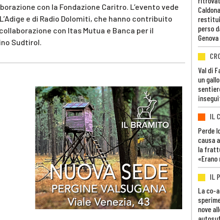
ritrovat
aborazione con la Fondazione Caritro. L’evento vede
Caldona
L’Adige e di Radio Dolomiti, che hanno contribuito
restitui
perso d
collaborazione con Itas Mutua e Banca per il
Genova
ino Sudtirol.
CR
Val di 
un gall
sentier
insegui
IL 
Perde lo
causa a
la fratt
«Erano 
IL 
La co-a
sperime
nove al
autosuf