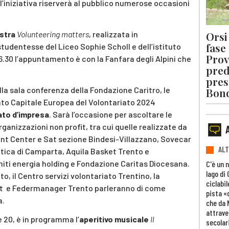
l’iniziativa riserverà al pubblico numerose occasioni
Orsi 
stra
Volunteering matters
, realizzata in
fase
studentesse del Liceo Sophie Scholl e dell’istituto
Prov
16.30 l’appuntamento è con la Fanfara degli Alpini che
pred
pres
a sala conferenza della Fondazione Caritro, le
Bon
ento Capitale Europea del Volontariato 2024
iato d’impresa
. Sarà l’occasione per ascoltare le
ganizzazioni non profit, tra cui quelle realizzate da
t Center e Sat sezione Bindesi-Villazzano, Sovecar
ALT
tica di Camparta, Aquila Basket Trento e
iti energia holding e Fondazione Caritas Diocesana.
C'è un 
lago di
o, il Centro servizi volontariato Trentino, la
ciclabil
it e Federmanager Trento parleranno di come
pista «
a.
che da 
attrave
le 20, è in programma l’
aperitivo musicale
Il
secolar