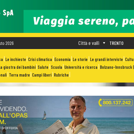
Città e valli
sto 2026
TRENTO
ca
Le inchieste
Crisi climatica
Economia
Le storie
Le grandi interviste
Cult
La giostra dei bambini
Salute
Scuola
Università e ricerca
Bolzano-Innsbruck (
nali
Terra madre
Campi liberi
Rubriche