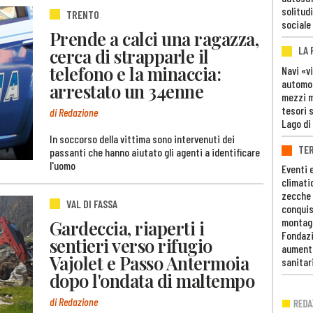
solitudi
TRENTO
sociale
Prende a calci una ragazza,
LA
cerca di strapparle il
telefono e la minaccia:
Navi «v
automob
arrestato un 34enne
mezzi mi
tesori 
di Redazione
Lago di
In soccorso della vittima sono intervenuti dei
TE
passanti che hanno aiutato gli agenti a identificare
l'uomo
Eventi 
climati
zecche
VAL DI FASSA
conquis
montag
Gardeccia, riaperti i
Fondazi
sentieri verso rifugio
aumento
Vajolet e Passo Antermoia
sanitar
dopo l'ondata di maltempo
di Redazione