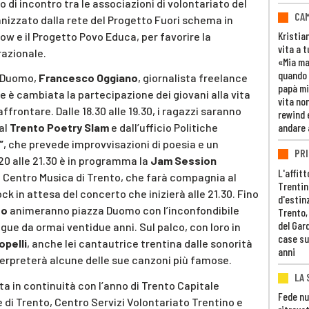
 di incontro tra le associazioni di volontariato del
CAM
ganizzato dalla rete del Progetto Fuori schema in
Kristia
ow e il Progetto Povo Educa, per favorire la
vita a t
azionale.
«Mia m
quando 
za Duomo,
Francesco Oggiano
, giornalista freelance
papà mi
come è cambiata la partecipazione dei giovani alla vita
vita non
ffrontare. Dalle 18.30 alle 19.30, i ragazzi saranno
rewind 
andare 
al
Trento Poetry Slam
e dall’ufficio Politiche
”
, che prevede improvvisazioni di poesia e un
PRI
 20 alle 21.30 è in programma la
Jam Session
L'affitt
Centro Musica di Trento, che farà compagnia al
Trentino
ck in attesa del concerto che inizierà alle 21.30. Fino
d'estin
so
animeranno piazza Duomo con l’inconfondibile
Trento,
del Gar
ngue da ormai ventidue anni. Sul palco, con loro in
case su
opelli
, anche lei cantautrice trentina dalle sonorità
anni
terpreterà alcune delle sue canzoni più famose.
LA 
ta in continuità con l’anno di Trento Capitale
Fede nu
di Trento, Centro Servizi Volontariato Trentino e