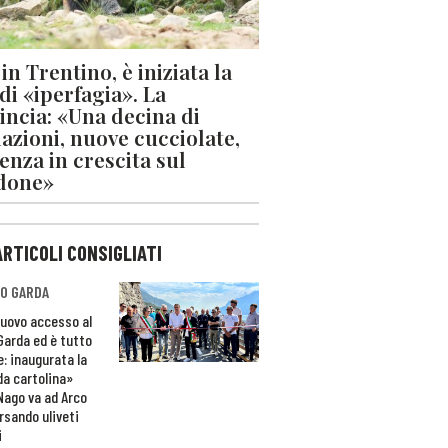
in Trentino, è iniziata la
 di «iperfagia». La
incia: «Una decina di
azioni, nuove cucciolate,
enza in crescita sul
done»
ARTICOLI CONSIGLIATI
O GARDA
nuovo accesso al
 Garda ed è tutto
e: inaugurata la
da cartolina»
Nago va ad Arco
rsando uliveti
i