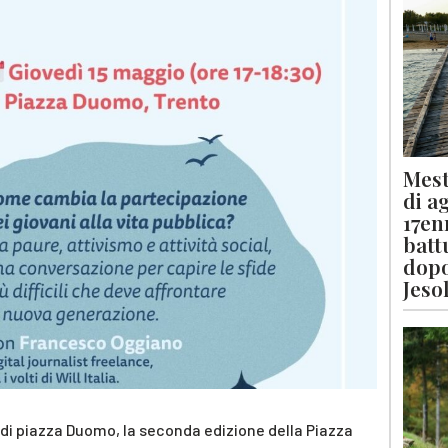
Mest
di a
17en
batt
dopo
Jeso
n di piazza Duomo, la seconda edizione della Piazza