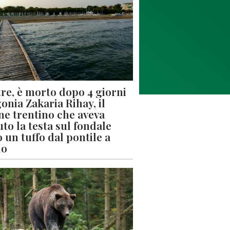
re, è morto dopo 4 giorni
gonia Zakaria Rihay, il
ne trentino che aveva
uto la testa sul fondale
 un tuffo dal pontile a
lo