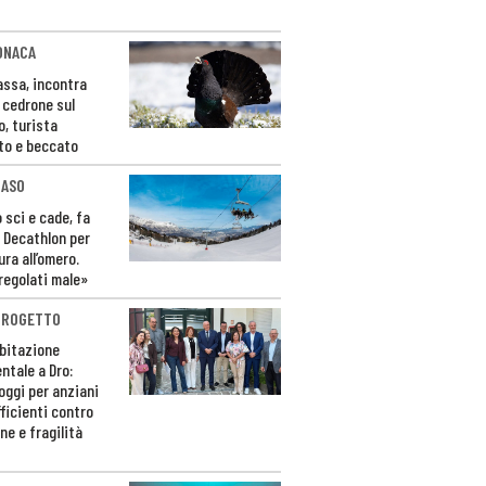
ONACA
Fassa, incontra
o cedrone sul
o, turista
to e beccato
CASO
 sci e cade, fa
 Decathlon per
ura all’omero.
regolati male»
PROGETTO
bitazione
ntale a Dro:
loggi per anziani
ficienti contro
ne e fragilità