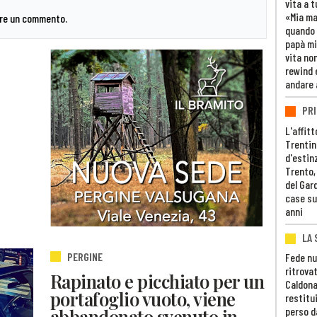
vita a t
«Mia m
are un commento.
quando 
papà mi
vita non
rewind 
andare 
PRI
L'affitt
Trentino
d'estin
Trento,
del Gar
case su
anni
LA 
PERGINE
Fede nu
ritrovat
Rapinato e picchiato per un
Caldona
portafoglio vuoto, viene
restitui
abbandonato svenuto in
perso d