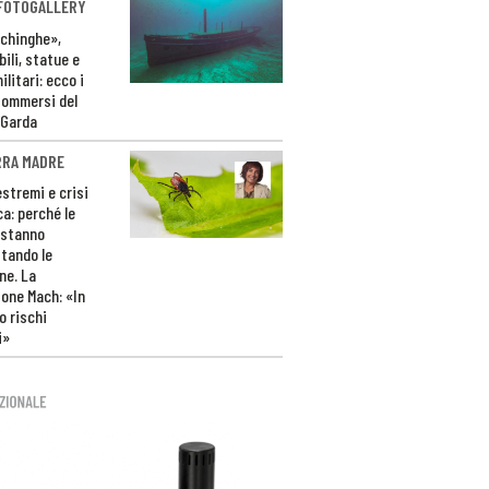
 FOTOGALLERY
ichinghe»,
ili, statue e
litari: ecco i
sommersi del
 Garda
RRA MADRE
estremi e crisi
ca: perché le
 stanno
tando le
ne. La
one Mach: «In
 rischi
i»