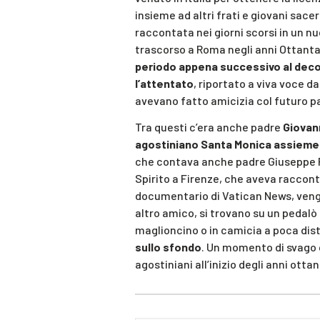
insieme ad altri frati e giovani sacer
raccontata nei giorni scorsi in un 
trascorso a Roma negli anni Ottanta
periodo appena successivo al decor
l’attentato
, riportato a viva voce da
avevano fatto amicizia col futuro p
Tra questi c’era anche padre
Giovann
agostiniano Santa Monica assieme
che contava anche padre Giuseppe Pa
Spirito a Firenze, che aveva racconta
documentario di Vatican News, vengo
altro amico, si trovano su un pedalò ne
maglioncino o in camicia a poca dist
sullo sfondo
. Un momento di svago c
agostiniani all’inizio degli anni otta