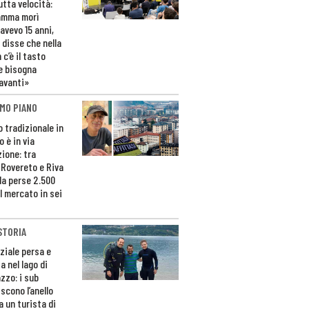
utta velocità:
amma morì
avevo 15 anni,
 disse che nella
 c’è il tasto
e bisogna
avanti»
MO PIANO
o tradizionale in
 è in via
zione: tra
 Rovereto e Riva
da perse 2.500
l mercato in sei
STORIA
ziale persa e
a nel lago di
zzo: i sub
scono l’anello
a un turista di