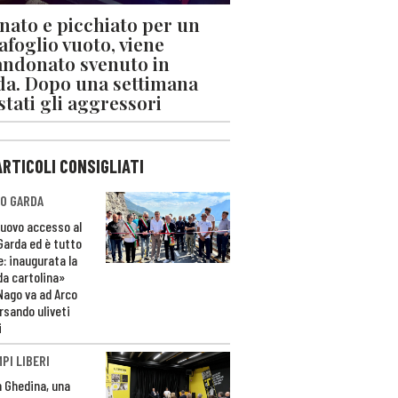
nato e picchiato per un
afoglio vuoto, viene
ndonato svenuto in
da. Dopo una settimana
stati gli aggressori
ARTICOLI CONSIGLIATI
O GARDA
nuovo accesso al
 Garda ed è tutto
e: inaugurata la
da cartolina»
Nago va ad Arco
rsando uliveti
i
PI LIBERI
n Ghedina, una