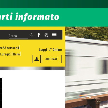
ura&Spettacoli
Leggi ILT Online
Euregio)
Italia
ABBONATI