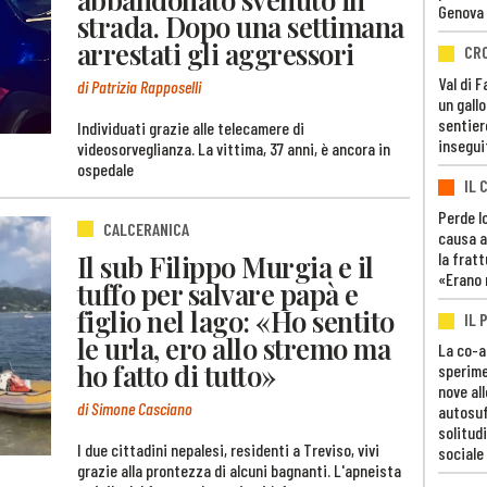
Genova
strada. Dopo una settimana
arrestati gli aggressori
CR
Val di 
di Patrizia Rapposelli
un gall
sentier
Individuati grazie alle telecamere di
insegui
videosorveglianza. La vittima, 37 anni, è ancora in
ospedale
IL 
Perde lo
CALCERANICA
causa a
la fratt
Il sub Filippo Murgia e il
«Erano 
tuffo per salvare papà e
figlio nel lago: «Ho sentito
IL 
le urla, ero allo stremo ma
La co-a
ho fatto di tutto»
sperime
nove al
di Simone Casciano
autosuf
solitudi
I due cittadini nepalesi, residenti a Treviso, vivi
sociale
grazie alla prontezza di alcuni bagnanti. L'apneista