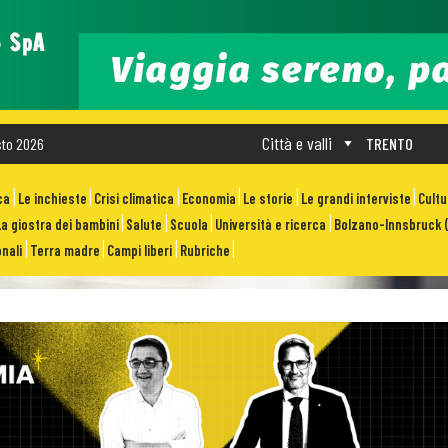
Città e valli
sto 2026
TRENTO
ca
Le inchieste
Crisi climatica
Economia
Le storie
Le grandi interviste
Cult
La giostra dei bambini
Salute
Scuola
Università e ricerca
Bolzano-Innsbruck (
nali
Terra madre
Campi liberi
Rubriche