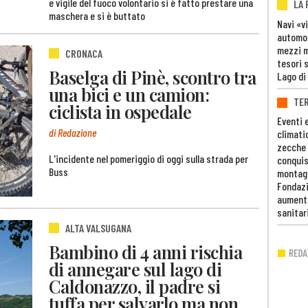
e vigile del fuoco volontario si è fatto prestare una
LA
maschera e si è buttato
Navi «v
automob
mezzi mi
CRONACA
tesori 
Baselga di Pinè, scontro tra
Lago di
una bici e un camion:
TE
ciclista in ospedale
Eventi 
di Redazione
climati
zecche
L'incidente nel pomeriggio di oggi sulla strada per
conquis
Buss
montag
Fondazi
aumento
sanitar
ALTA VALSUGANA
Bambino di 4 anni rischia
di annegare sul lago di
Caldonazzo, il padre si
tuffa per salvarlo ma non