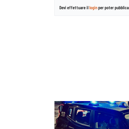
Devi effettuare il
login
per poter pubblic