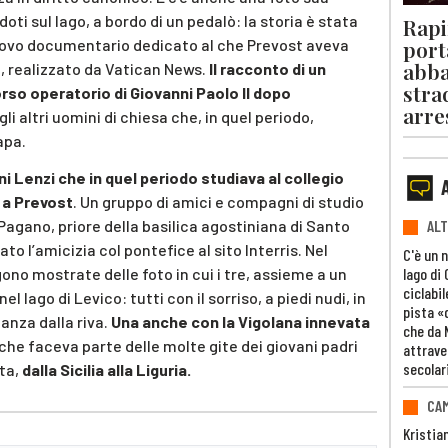
doti sul lago, a bordo di un pedalò: la storia è stata
Rapi
port
nuovo documentario dedicato al che Prevost aveva
abba
, realizzato da Vatican News.
Il racconto di un
stra
so operatorio di Giovanni Paolo II dopo
arre
gli altri uomini di chiesa che, in quel periodo,
apa.
i Lenzi che in quel periodo studiava al collegio
 a Prevost
. Un gruppo di amici e compagni di studio
gano, priore della basilica agostiniana di Santo
ALT
to l’amicizia col pontefice al sito Interris. Nel
C'è un 
lago di
no mostrate delle foto in cui i tre, assieme a un
ciclabil
l lago di Levico: tutti con il sorriso, a piedi nudi, in
pista «
anza dalla riva.
Una anche con la Vigolana innevata
che da 
he faceva parte delle molte gite dei giovani padri
attrave
secolar
nta,
dalla Sicilia alla Liguria.
CAM
Kristia