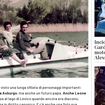
Inci
Gard
moto
Ales
a visto una lunga sfilata di personaggi importanti:
lia Asburgo
, ma anche un futuro papa.
Anche Leone
ppa al lago di Levico quando ancora era diacono,
nza in diritto canonico. E c’è anche una foto sua