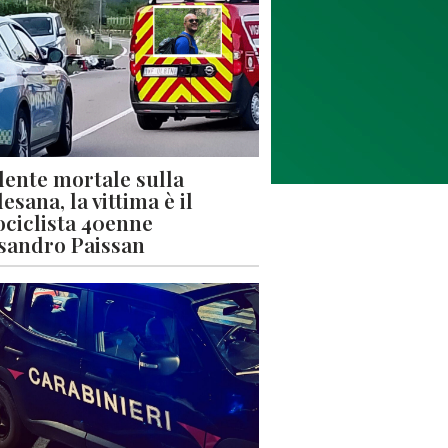
dente mortale sulla
esana, la vittima è il
ciclista 40enne
sandro Paissan