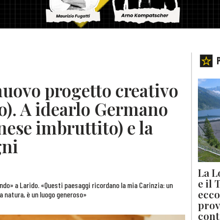
nuovo progetto creativo
ro). A idearlo Germano
nese imbruttito) e la
gni
La L
e il
ndo» a Larido. «Questi paesaggi ricordano la mia Carinzia: un
ecco
la natura, è un luogo generoso»
prov
cont