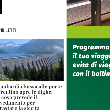
PIÙ LETTI
ombardia bussa alle porte
 Trentino apre le dighe:
 cosa prevede il
vedimento per
rastare la siccità