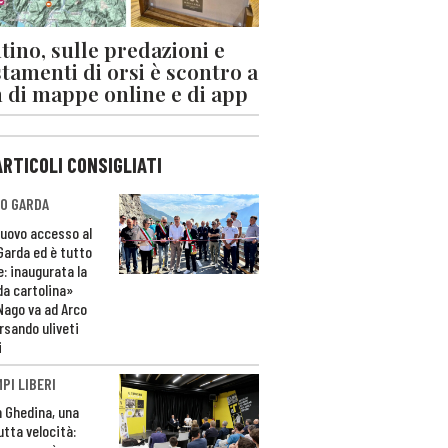
tino, sulle predazioni e
stamenti di orsi è scontro a
 di mappe online e di app
ARTICOLI CONSIGLIATI
O GARDA
nuovo accesso al
 Garda ed è tutto
e: inaugurata la
da cartolina»
Nago va ad Arco
rsando uliveti
i
PI LIBERI
n Ghedina, una
utta velocità: