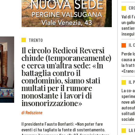
CR
Val di 
un gall
sentier
insegui
TRENTO
IL 
Il circolo Redicoi Reversi
Perde lo
chiude (temporaneamente)
causa a
e cerca un'altra sede: «In
la fratt
battaglia contro il
«Erano 
condominio, siamo stati
IL 
multati per il rumore
La co-a
nonostante i lavori di
sperime
insonorizzazione»
nove al
autosuf
di Redazione
solitudi
sociale
Il presidente Fausto Bonfanti: «Non poter fare
eventi ci ha tagliato la fonte di sostentamento.
LA