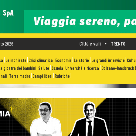
Città e valli
sto 2026
TRENTO
ca
Le inchieste
Crisi climatica
Economia
Le storie
Le grandi interviste
Cult
La giostra dei bambini
Salute
Scuola
Università e ricerca
Bolzano-Innsbruck (
nali
Terra madre
Campi liberi
Rubriche