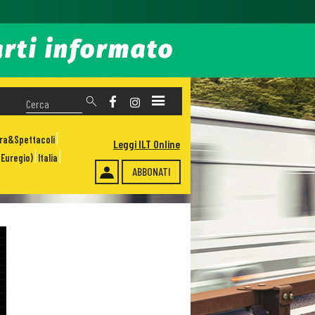
ura&Spettacoli
Leggi ILT Online
Euregio)
Italia
ABBONATI