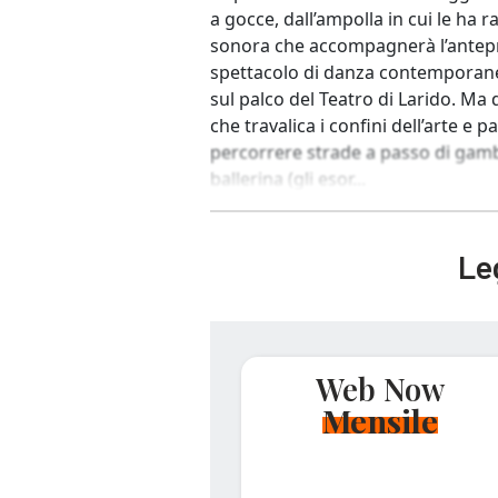
a gocce, dall’ampolla in cui le ha 
sonora che accompagnerà l’antep
spettacolo di danza contemporanea 
sul palco del Teatro di Larido. Ma 
che travalica i confini dell’arte 
percorrere strade a passo di gambe
ballerina (gli esor...
Leg
Web Now
Mensile