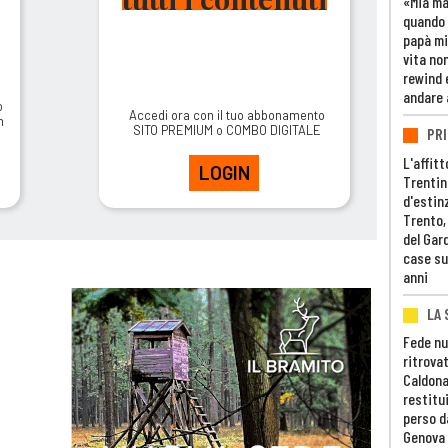
«Mia m
quando 
papà mi
vita non
rewind 
andare 
o
Accedi ora con il tuo abbonamento
m
SITO PREMIUM o COMBO DIGITALE
PRI
L'affitt
LOGIN
Trentino
d'estin
Trento,
del Gar
case su
anni
LA 
Fede nu
ritrovat
Caldona
restitui
perso d
Genova