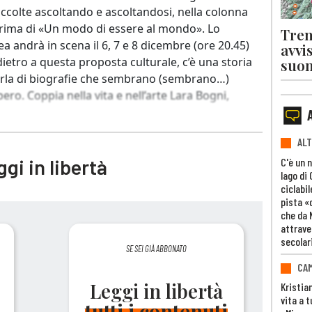
raccolte ascoltando e ascoltandosi, nella colonna
rima di «Un modo di essere al mondo». Lo
Tren
andrà in scena il 6, 7 e 8 dicembre (ore 20.45)
avvi
dietro a questa proposta culturale, c’è una storia
suon
e parla di biografie che sembrano (sembrano…)
ro. Coppia nella vita e nell’arte Lara Bogni,
ALT
gi in libertà
C'è un 
lago di
ciclabil
pista «
che da 
attrave
secolar
SE SEI GIÀ ABBONATO
CAM
Leggi in libertà
Kristia
vita a t
tutti i contenuti