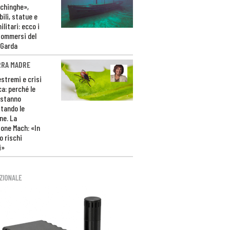
ichinghe»,
ili, statue e
litari: ecco i
sommersi del
 Garda
RRA MADRE
estremi e crisi
ca: perché le
 stanno
tando le
ne. La
one Mach: «In
 rischi
i»