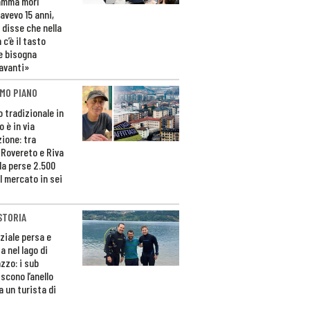
amma morì
avevo 15 anni,
 disse che nella
 c’è il tasto
e bisogna
avanti»
MO PIANO
o tradizionale in
 è in via
zione: tra
 Rovereto e Riva
da perse 2.500
l mercato in sei
STORIA
ziale persa e
a nel lago di
zzo: i sub
scono l’anello
a un turista di