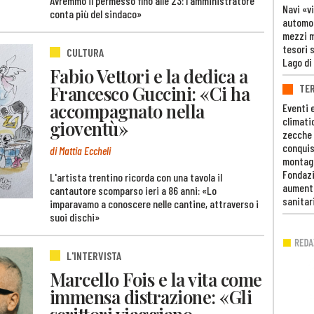
Avremmo il permesso fino alle 23: l'amministratore
Navi «v
conta più del sindaco»
automob
mezzi mi
tesori 
CULTURA
Lago di
Fabio Vettori e la dedica a
TE
Francesco Guccini: «Ci ha
accompagnato nella
Eventi 
climati
gioventù»
zecche
conquis
di Mattia Eccheli
montag
Fondazi
L'artista trentino ricorda con una tavola il
aumento
cantautore scomparso ieri a 86 anni: «Lo
sanitar
imparavamo a conoscere nelle cantine, attraverso i
suoi dischi»
L'INTERVISTA
Marcello Fois e la vita come
immensa distrazione: «Gli