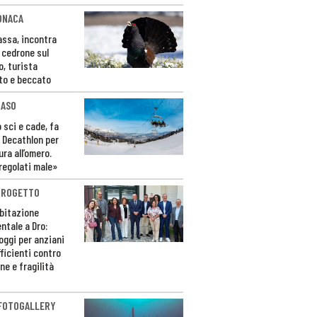
ONACA
Fassa, incontra
o cedrone sul
o, turista
to e beccato
CASO
 sci e cade, fa
 Decathlon per
ura all’omero.
regolati male»
PROGETTO
bitazione
ntale a Dro:
loggi per anziani
ficienti contro
ne e fragilità
 FOTOGALLERY