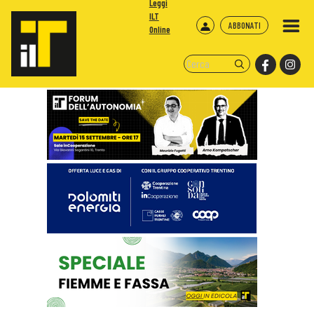
Leggi
ILT
ABBONATI
Online