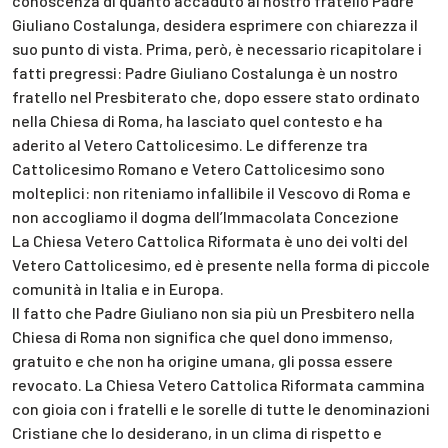
conoscenza di quanto accaduto al nostro fratello Padre
Giuliano Costalunga, desidera esprimere con chiarezza il
suo punto di vista. Prima, però, è necessario ricapitolare i
fatti pregressi: Padre Giuliano Costalunga è un nostro
fratello nel Presbiterato che, dopo essere stato ordinato
nella Chiesa di Roma, ha lasciato quel contesto e ha
aderito al Vetero Cattolicesimo. Le differenze tra
Cattolicesimo Romano e Vetero Cattolicesimo sono
molteplici: non riteniamo infallibile il Vescovo di Roma e
non accogliamo il dogma dell’Immacolata Concezione
La Chiesa Vetero Cattolica Riformata è uno dei volti del
Vetero Cattolicesimo, ed è presente nella forma di piccole
comunità in Italia e in Europa.
Il fatto che Padre Giuliano non sia più un Presbitero nella
Chiesa di Roma non significa che quel dono immenso,
gratuito e che non ha origine umana, gli possa essere
revocato. La Chiesa Vetero Cattolica Riformata cammina
con gioia con i fratelli e le sorelle di tutte le denominazioni
Cristiane che lo desiderano, in un clima di rispetto e