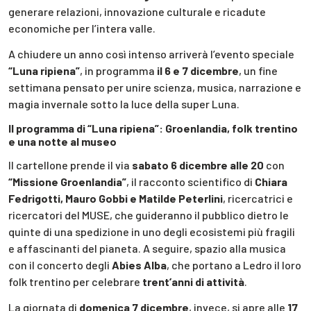
generare relazioni, innovazione culturale e ricadute
economiche per l’intera valle.
A chiudere un anno così intenso arriverà l’evento speciale
“Luna ripiena”
, in programma
il 6 e 7 dicembre
, un fine
settimana pensato per unire scienza, musica, narrazione e
magia invernale sotto la luce della super Luna.
Il programma di “Luna ripiena”: Groenlandia, folk trentino
e una notte al museo
Il cartellone prende il via
sabato 6 dicembre alle 20
con
“Missione Groenlandia”
, il racconto scientifico di
Chiara
Fedrigotti, Mauro Gobbi e Matilde Peterlini
, ricercatrici e
ricercatori del MUSE, che guideranno il pubblico dietro le
quinte di una spedizione in uno degli ecosistemi più fragili
e affascinanti del pianeta. A seguire, spazio alla musica
con il concerto degli
Abies Alba
, che portano a Ledro il loro
folk trentino per celebrare
trent’anni di attività
.
La giornata di
domenica 7 dicembre
, invece, si apre alle
17