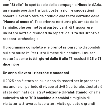
con
“Stelle”
, lo spettacolo della compagnia
Miscele d’Aria
,
un viaggio poetico tra luci, costellazioni e suggestioni
sonore. L’evento farà da preludio alla terza edizione della
“Nanna al museo”
, l’esperienza notturna più amata dalle
famiglie, che permette ai partecipanti di trascorrere
un’intera notte circondati da reperti dell’Età del Bronzo e
racconti archeologici.
Il
programma completo
e le
prenotazioni
sono disponibili
sul sito muse.it. Per tutto il mese di dicembre, il museo
resterà aperto
tutti i giorni dalle 9 alle 17
, esclusi il
25 e 31
dicembre
.
Un anno di eventi, ricerche e successi
Il 2025 non è stato solo un anno da record per le presenze,
ma anche un periodo di vivace attività culturale. L’estate è
stata dominata dalla
29ª edizione di Palafittando
, che ha
coinvolto
oltre 700 bambine e bambini
e migliaia di
visitatori attraverso laboratori, visite guidate e grandi