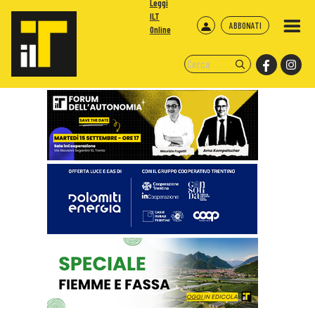
Leggi
ILT
ABBONATI
Online