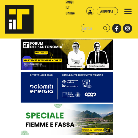
Leggi
ILT
ABBONATI
Online