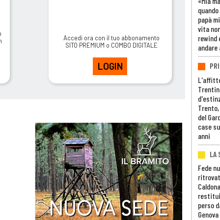
«Mia m
quando 
papà mi
vita non
o
rewind 
Accedi ora con il tuo abbonamento
m
SITO PREMIUM o COMBO DIGITALE
andare 
LOGIN
PRI
L'affitt
Trentino
d'estin
Trento,
del Gar
case su
anni
LA 
Fede nu
ritrovat
Caldona
restitui
perso d
Genova