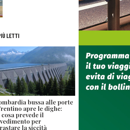
PIÙ LETTI
ombardia bussa alle porte
 Trentino apre le dighe:
 cosa prevede il
vedimento per
rastare la siccità