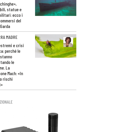
ichinghe»,
ili, statue e
litari: ecco i
sommersi del
 Garda
RRA MADRE
estremi e crisi
ca: perché le
 stanno
tando le
ne. La
one Mach: «In
 rischi
i»