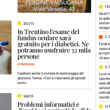
CR
Val di 
un gall
sentier
SALUTE
insegui
In Trentino l'esame del
fundus oculare sarà
IL 
gratuito per i diabetici. Ne
Perde lo
potranno usufruire 32 mila
causa a
la fratt
persone
«Erano 
di Redazione
IL 
Cambierò anche il sistema di monitoraggio del
La co-a
gluciosio. Tonina: «Così si ridurranno gli episodi
sperime
acuti»
nove al
autosuf
solitudi
SANITÀ
sociale
Problemi informatici e
LA