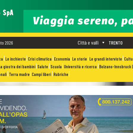
Città e valli
sto 2026
TRENTO
ca
Le inchieste
Crisi climatica
Economia
Le storie
Le grandi interviste
Cult
La giostra dei bambini
Salute
Scuola
Università e ricerca
Bolzano-Innsbruck (
nali
Terra madre
Campi liberi
Rubriche