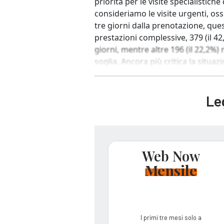
priorità per le visite specialistic
consideriamo le visite urgenti, os
tre giorni dalla prenotazione, qu
prestazioni complessive, 379 (il 42
giorni, mentre altre 196 (il 22,2
soglia. Ancora più critica la situazio
Leg
Web Now
Mensile
I primi tre mesi solo a