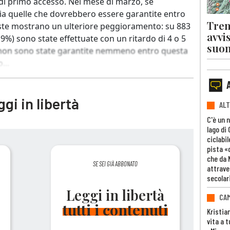
he di primo accesso. Nel mese di marzo, se
sia quelle che dovrebbero essere garantite entro
Tren
este mostrano un ulteriore peggioramento: su 883
avvi
,9%) sono state effettuate con un ritardo di 4 o 5
suon
%) non sono state garantite nemmeno entro questa
...
gi in libertà
ALT
C'è un 
lago di
ciclabil
pista «
che da 
SE SEI GIÀ ABBONATO
attrave
secolar
Leggi in libertà
CAM
tutti i contenuti
Kristia
vita a t