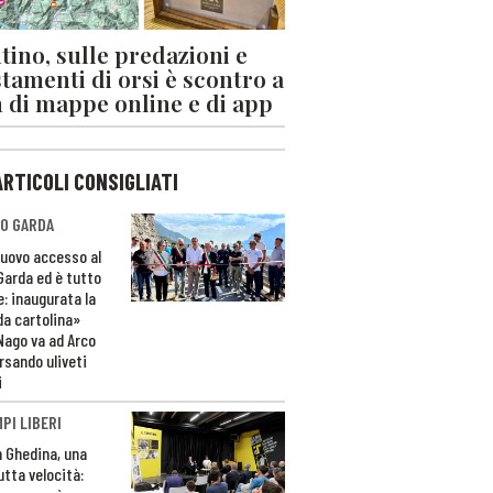
tino, sulle predazioni e
stamenti di orsi è scontro a
 di mappe online e di app
ARTICOLI CONSIGLIATI
O GARDA
nuovo accesso al
 Garda ed è tutto
e: inaugurata la
da cartolina»
Nago va ad Arco
rsando uliveti
i
PI LIBERI
n Ghedina, una
utta velocità: