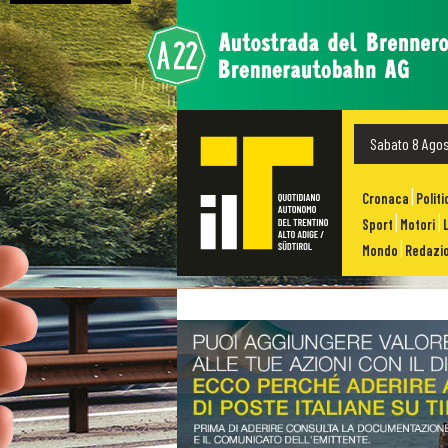
Sabato 8 Ago
Cronaca
Politi
Sport
Motori
Mondo
Redazio