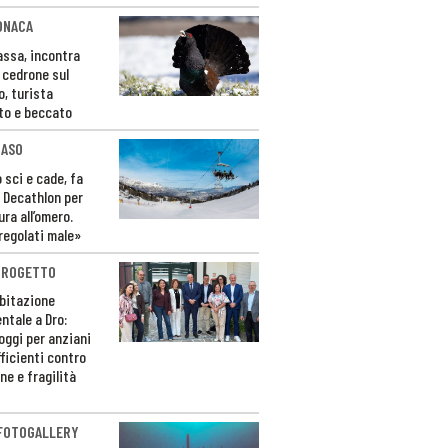
ONACA
Fassa, incontra
o cedrone sul
o, turista
to e beccato
CASO
 sci e cade, fa
 Decathlon per
ura all’omero.
regolati male»
PROGETTO
bitazione
ntale a Dro:
loggi per anziani
ficienti contro
ne e fragilità
 FOTOGALLERY