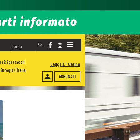
ura&Spettacoli
Leggi ILT Online
Euregio)
Italia
ABBONATI