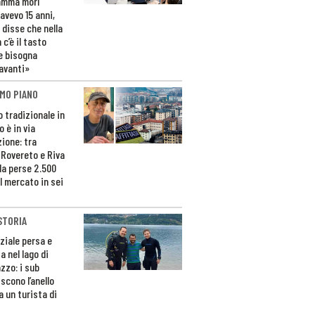
amma morì
avevo 15 anni,
 disse che nella
 c’è il tasto
e bisogna
avanti»
MO PIANO
o tradizionale in
 è in via
zione: tra
 Rovereto e Riva
da perse 2.500
l mercato in sei
STORIA
ziale persa e
a nel lago di
zzo: i sub
scono l’anello
a un turista di