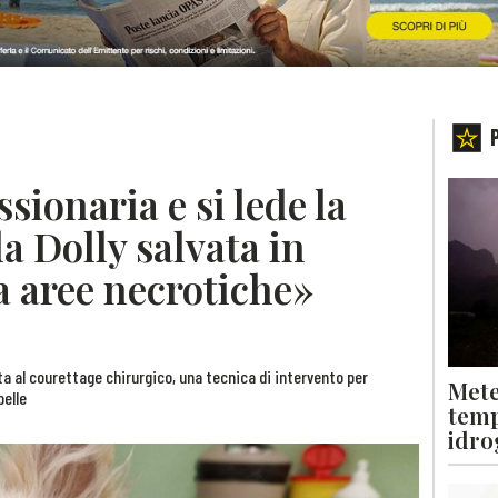
sionaria e si lede la
la Dolly salvata in
a aree necrotiche»
a al courettage chirurgico, una tecnica di intervento per
Mete
pelle
temp
idro