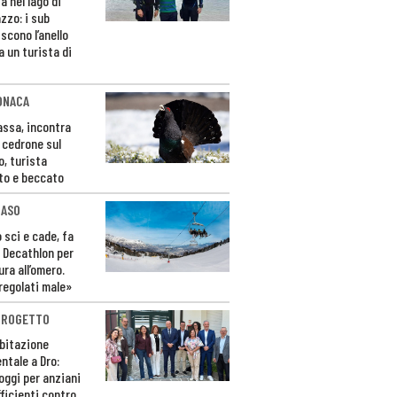
a nel lago di
zzo: i sub
scono l’anello
a un turista di
ONACA
Fassa, incontra
o cedrone sul
o, turista
to e beccato
CASO
 sci e cade, fa
 Decathlon per
ura all’omero.
regolati male»
PROGETTO
bitazione
ntale a Dro:
loggi per anziani
ficienti contro