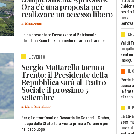
ritrovat
Ora c'è una proposta per
Caldona
restitui
realizzare un accesso libero
perso d
Genova
di Redazione
CR
Lo ha presentato l'assessore al Patrimonio
Christian Bianchi: «Lo chiedono tanti cittadini»
Val di 
un gall
sentier
L'EVENTO
insegui
Sergio Mattarella torna a
IL 
Trento: il Presidente della
Perde lo
Repubblica sarà al Teatro
causa a
Sociale il prossimo 5
la fratt
settembre
«Erano 
di Donatello Baldo
IL 
La co-a
Per gli ottant'anni dell'Accordo De Gasperi - Gruber,
sperime
il Capo dello Stato farà visita prima a Merano e poi
nove al
nel capoluogo
autosuf