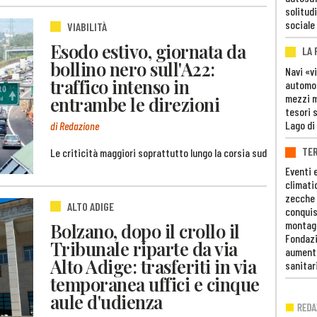
solitudi
sociale
VIABILITÀ
Esodo estivo, giornata da
LA
bollino nero sull'A22:
Navi «v
traffico intenso in
automob
mezzi mi
entrambe le direzioni
tesori 
Lago di
di Redazione
TE
Le criticità maggiori soprattutto lungo la corsia sud
Eventi 
climati
zecche
ALTO ADIGE
conquis
montag
Bolzano, dopo il crollo il
Fondazi
Tribunale riparte da via
aumento
Alto Adige: trasferiti in via
sanitar
temporanea uffici e cinque
aule d'udienza