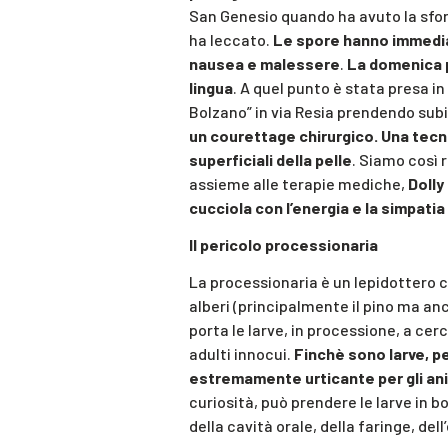
San Genesio quando ha avuto la sfor
ha leccato.
Le spore hanno immedia
nausea e malessere
.
La domenica p
lingua
. A quel punto è stata presa in 
Bolzano” in via Resia prendendo subito
un courettage chirurgico. Una tecni
superficiali della pelle
. Siamo così r
assieme alle terapie mediche,
Dolly
cucciola con l’energia e la simpati
Il pericolo processionaria
La processionaria è un lepidottero c
alberi (principalmente il pino ma anc
porta le larve, in processione, a ce
adulti innocui.
Finchè sono larve, p
estremamente urticante per gli ani
curiosità, può prendere le larve in b
della cavità orale, della faringe, del