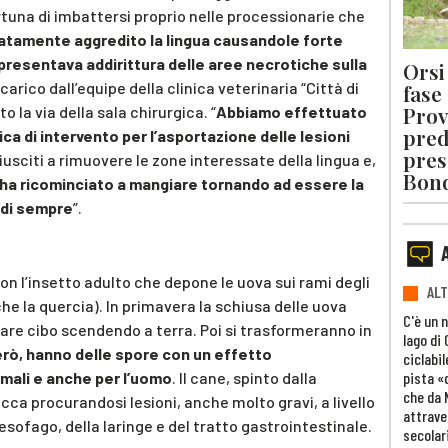
tuna di imbattersi proprio nelle processionarie che
tamente aggredito la lingua causandole forte
resentava addirittura delle aree necrotiche sulla
Orsi 
carico dall’equipe della clinica veterinaria “Città di
fase
Prov
 la via della sala chirurgica. “
Abbiamo effettuato
pred
ca di intervento per l’asportazione delle lesioni
pres
iusciti a rimuovere le zone interessate della lingua e,
Bon
 ha ricominciato a mangiare tornando ad essere la
a di sempre
”.
on l’insetto adulto che depone le uova sui rami degli
ALT
he la quercia). In primavera la schiusa delle uova
C'è un 
rcare cibo scendendo a terra. Poi si trasformeranno in
lago di
erò, hanno delle spore con un effetto
ciclabil
pista «
mali e anche per l’uomo
. Il cane, spinto dalla
che da 
occa procurandosi lesioni, anche molto gravi, a livello
attrave
l’esofago, della laringe e del tratto gastrointestinale.
secolar