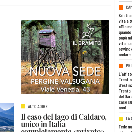
CAM
Kristia
vita a t
«Mia m
quando 
papà mi
vita non
rewind 
andare 
PRI
L'affitt
Trentino
d'estin
Trento,
del Gar
case su
ALTO ADIGE
anni
Il caso del lago di Caldaro,
LA 
unico in Italia
Fede nu
completamente «privato».