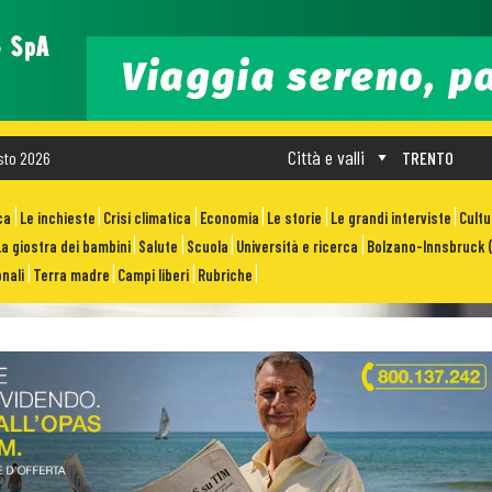
Città e valli
sto 2026
TRENTO
ca
Le inchieste
Crisi climatica
Economia
Le storie
Le grandi interviste
Cult
La giostra dei bambini
Salute
Scuola
Università e ricerca
Bolzano-Innsbruck (
nali
Terra madre
Campi liberi
Rubriche