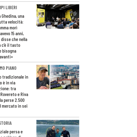
PI LIBERI
n Ghedina, una
utta velocità:
amma morì
avevo 15 anni,
 disse che nella
 c’è il tasto
e bisogna
avanti»
MO PIANO
o tradizionale in
 è in via
zione: tra
 Rovereto e Riva
da perse 2.500
l mercato in sei
STORIA
ziale persa e