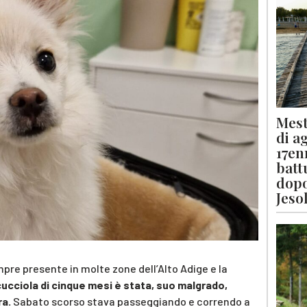
Mest
di a
17en
batt
dopo
Jeso
mpre presente in molte zone dell’Alto Adige e la
ucciola di cinque mesi è stata, suo malgrado,
ra.
Sabato scorso stava passeggiando e correndo a