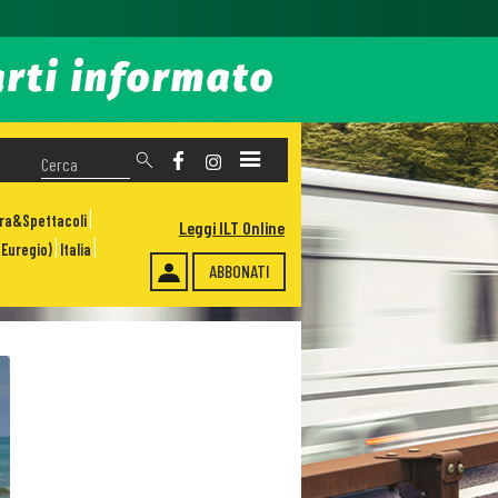
ura&Spettacoli
Leggi ILT Online
Euregio)
Italia
ABBONATI