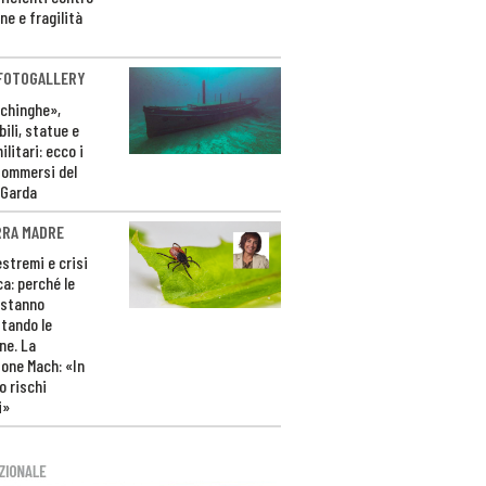
ne e fragilità
 FOTOGALLERY
ichinghe»,
ili, statue e
litari: ecco i
sommersi del
 Garda
RRA MADRE
estremi e crisi
ca: perché le
 stanno
tando le
ne. La
one Mach: «In
 rischi
i»