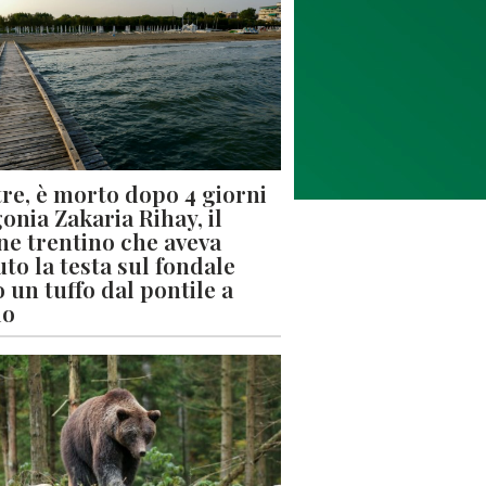
re, è morto dopo 4 giorni
gonia Zakaria Rihay, il
ne trentino che aveva
uto la testa sul fondale
 un tuffo dal pontile a
lo