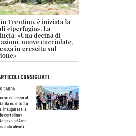
in Trentino, è iniziata la
 di «iperfagia». La
incia: «Una decina di
azioni, nuove cucciolate,
enza in crescita sul
done»
ARTICOLI CONSIGLIATI
O GARDA
nuovo accesso al
 Garda ed è tutto
e: inaugurata la
da cartolina»
Nago va ad Arco
rsando uliveti
i