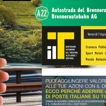
Venerdì 7 Ago
Cronaca
Politi
Sport
Motori
Mondo
Redazio