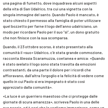
una pagina di fumetto, dove inquadrava alcuni aspetti
della vita di San Udalrico, tra cui una vignetta con la
singola immagine del santo. Quando Paolo è mancato, è
stato chiesto il permesso alla famiglia di poter utilizzare
quel bozzetto per farne il logo dell’anno udalriciano, un
modo per ricordare Paolo per il suo “sì”, un dono gratuito
che non finisce con la sua scomparsa.
Quando, il 23 ottobre scorso, è stato presentato alla
comunità il «suo» Udalrico, c’è stata grande commozione,
racconta Alessia Scaramuzza, coetanea e amica: «Quando
è stato svelato il logo sono stata travolta da emozioni
contrastanti, da una parte il dolore per i ricordi che
affioravano, dall’altra l’orgoglio e la felicità di vedere come
quello in cui Paolo si era impegnato è stato così
apprezzato dalla comunità».
«La luce è un guerriero maestoso che ci protegge dalle
giornate di scura amarezza», scriveva Paolo in una delle
sue poesie, ed è così che lo vogliamo immaginare, come un