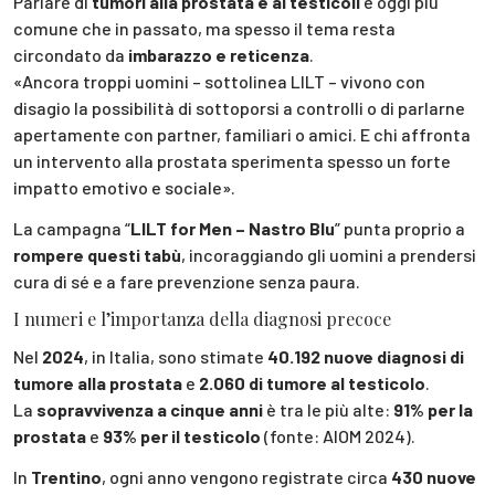
Parlare di
tumori alla prostata e ai testicoli
è oggi più
comune che in passato, ma spesso il tema resta
circondato da
imbarazzo e reticenza
.
«Ancora troppi uomini – sottolinea LILT – vivono con
disagio la possibilità di sottoporsi a controlli o di parlarne
apertamente con partner, familiari o amici. E chi affronta
un intervento alla prostata sperimenta spesso un forte
impatto emotivo e sociale».
La campagna “
LILT for Men – Nastro Blu
” punta proprio a
rompere questi tabù
, incoraggiando gli uomini a prendersi
cura di sé e a fare prevenzione senza paura.
I numeri e l’importanza della diagnosi precoce
Nel
2024
, in Italia, sono stimate
40.192 nuove diagnosi di
tumore alla prostata
e
2.060 di tumore al testicolo
.
La
sopravvivenza a cinque anni
è tra le più alte:
91% per la
prostata
e
93% per il testicolo
(fonte: AIOM 2024).
In
Trentino
, ogni anno vengono registrate circa
430 nuove