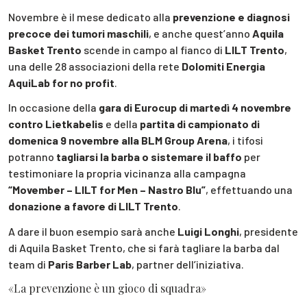
Novembre è il mese dedicato alla
prevenzione e diagnosi
precoce dei tumori maschili
, e anche quest’anno
Aquila
Basket Trento
scende in campo al fianco di
LILT Trento
,
una delle 28 associazioni della rete
Dolomiti Energia
AquiLab for no profit
.
In occasione della
gara di Eurocup di martedì 4 novembre
contro Lietkabelis
e della
partita di campionato di
domenica 9 novembre alla BLM Group Arena
, i tifosi
potranno
tagliarsi la barba o sistemare il baffo
per
testimoniare la propria vicinanza alla campagna
“Movember – LILT for Men – Nastro Blu”
, effettuando una
donazione a favore di LILT Trento
.
A dare il buon esempio sarà anche
Luigi Longhi
, presidente
di Aquila Basket Trento, che si farà tagliare la barba dal
team di
Paris Barber Lab
, partner dell’iniziativa.
«La prevenzione è un gioco di squadra»