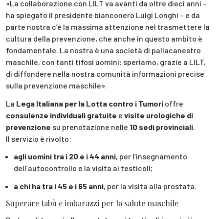
«La collaborazione con LILT va avanti da oltre dieci anni –
ha spiegato il presidente bianconero Luigi Longhi – e da
parte nostra c’è la massima attenzione nel trasmettere la
cultura della prevenzione, che anche in questo ambito è
fondamentale. La nostra è una società di pallacanestro
maschile, con tanti tifosi uomini: speriamo, grazie a LILT,
di diffondere nella nostra comunità informazioni precise
sulla prevenzione maschile».
La
Lega Italiana per la Lotta contro i Tumori
offre
consulenze individuali gratuite
e
visite urologiche di
prevenzione
su prenotazione nelle
10 sedi provinciali
.
Il servizio è rivolto:
agli uomini tra i 20 e i 44 anni
, per l’insegnamento
dell’autocontrollo e la visita ai testicoli;
a chi ha tra i 45 e i 65 anni
, per la visita alla prostata.
Superare tabù e imbarazzi per la salute maschile