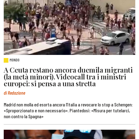
MONDO
A Ceuta restano ancora duemila migranti
(la metà minori). Videocall tra i ministri
europei: si pensa a una stretta
di Redazione
Madrid non molla ed esorta ancora l’Italia a revocare lo stop a Schengen:
«Sproporzionato e non necessario». Piantedosi: «Misura per tutelarci,
non contro la Spagna»