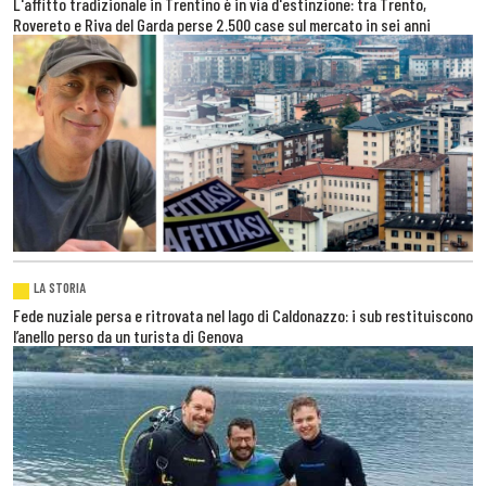
L'affitto tradizionale in Trentino è in via d'estinzione: tra Trento,
Rovereto e Riva del Garda perse 2.500 case sul mercato in sei anni
LA STORIA
Fede nuziale persa e ritrovata nel lago di Caldonazzo: i sub restituiscono
l’anello perso da un turista di Genova