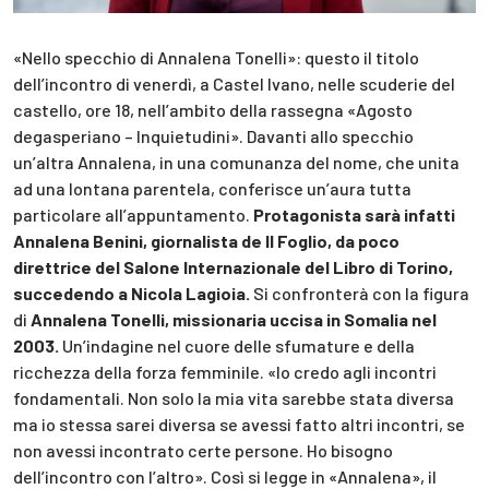
«Nello specchio di Annalena Tonelli»: questo il titolo
dell’incontro di venerdì, a Castel Ivano, nelle scuderie del
castello, ore 18, nell’ambito della rassegna «Agosto
degasperiano – Inquietudini». Davanti allo specchio
un’altra Annalena, in una comunanza del nome, che unita
ad una lontana parentela, conferisce un’aura tutta
particolare all’appuntamento.
Protagonista sarà infatti
Annalena Benini, giornalista de Il Foglio, da poco
direttrice del Salone Internazionale del Libro di Torino,
succedendo a Nicola Lagioia.
Si confronterà con la figura
di
Annalena Tonelli, missionaria uccisa in Somalia nel
2003.
Un’indagine nel cuore delle sfumature e della
ricchezza della forza femminile. «Io credo agli incontri
fondamentali. Non solo la mia vita sarebbe stata diversa
ma io stessa sarei diversa se avessi fatto altri incontri, se
non avessi incontrato certe persone. Ho bisogno
dell’incontro con l’altro». Così si legge in «Annalena», il