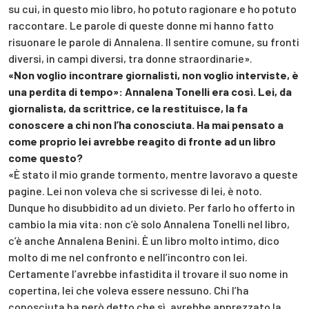
su cui, in questo mio libro, ho potuto ragionare e ho potuto
raccontare. Le parole di queste donne mi hanno fatto
risuonare le parole di Annalena. Il sentire comune, su fronti
diversi, in campi diversi, tra donne straordinarie».
«Non voglio incontrare giornalisti, non voglio interviste, è
una perdita di tempo»: Annalena Tonelli era così. Lei, da
giornalista, da scrittrice, ce la restituisce, la fa
conoscere a chi non l’ha conosciuta. Ha mai pensato a
come proprio lei avrebbe reagito di fronte ad un libro
come questo?
«È stato il mio grande tormento, mentre lavoravo a queste
pagine. Lei non voleva che si scrivesse di lei, è noto.
Dunque ho disubbidito ad un divieto. Per farlo ho offerto in
cambio la mia vita: non c’è solo Annalena Tonelli nel libro,
c’è anche Annalena Benini. È un libro molto intimo, dico
molto di me nel confronto e nell’incontro con lei.
Certamente l’avrebbe infastidita il trovare il suo nome in
copertina, lei che voleva essere nessuno. Chi l’ha
conosciuta ha però detto che sì, avrebbe apprezzato la