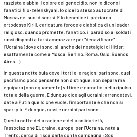
razzista e abbia il colore del genocidio, non lo dicono i
fanatici filo-zelenskyani: lo dice lo stesso autocrate di
Mosca, nei suoi discorsi. E lo benedice il patriarca
ortodosso Kirill, caricatura feroce e diabolica di un leader
religioso, quando promette, fanatico, il paradiso ai soldati
russi disposti a farsi ammazzare per “denazificare”
l’Ucraina (dove ci sono, sì, anche dei nostalgici di Hitler:
esattamente come a Mosca, Berlino, Roma, Oslo, Buenos
Aires…).
In questa notte buia dove i torti e le ragioni pari sono, quel
pacifismo poco pensante non distingue, non separa ma
equipara (non equamente) vittime e carnefici nella ripulsa
totale della guerra. E dunque dice agli ucraini: arrendetevi,
date a Putin quello che vuole, l’importante è che non si
spari più. E dunque, russi e ucraini pari sono.
Questa notte della ragione e della solidarietà,
l’associazione EUcraina, europei per l’Ucraina, nata a
Trento, cerca di riscaldarla con la campagna «Sos