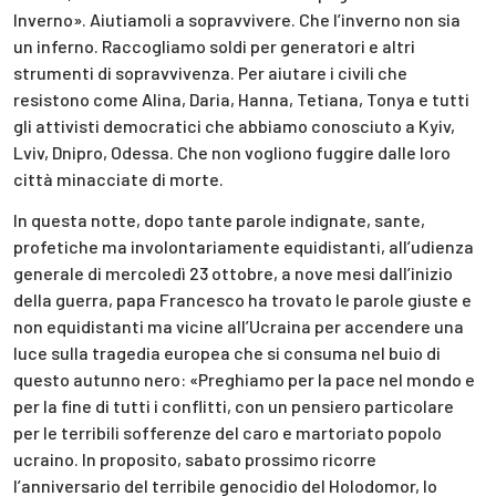
Inverno». Aiutiamoli a sopravvivere. Che l’inverno non sia
un inferno. Raccogliamo soldi per generatori e altri
strumenti di sopravvivenza. Per aiutare i civili che
resistono come Alina, Daria, Hanna, Tetiana, Tonya e tutti
gli attivisti democratici che abbiamo conosciuto a Kyiv,
Lviv, Dnipro, Odessa. Che non vogliono fuggire dalle loro
città minacciate di morte.
In questa notte, dopo tante parole indignate, sante,
profetiche ma involontariamente equidistanti, all’udienza
generale di mercoledì 23 ottobre, a nove mesi dall’inizio
della guerra, papa Francesco ha trovato le parole giuste e
non equidistanti ma vicine all’Ucraina per accendere una
luce sulla tragedia europea che si consuma nel buio di
questo autunno nero: «Preghiamo per la pace nel mondo e
per la fine di tutti i conflitti, con un pensiero particolare
per le terribili sofferenze del caro e martoriato popolo
ucraino. In proposito, sabato prossimo ricorre
l’anniversario del terribile genocidio del Holodomor, lo