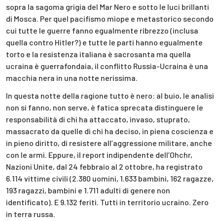
sopra la sagoma grigia del Mar Nero e sotto le luci brillanti
di Mosca. Per quel pacifismo miope e metastorico secondo
cui tutte le guerre fanno egualmente ribrezzo (inclusa
quella contro Hitler?) e tutte le parti hanno egualmente
torto e la resistenza italiana è sacrosanta ma quella
ucraina è guerrafondaia, il conflitto Russia-Ucraina è una
macchia nera in una notte nerissima.
In questa notte della ragione tutto è nero: al buio, le analisi
non si fanno, non serve, è fatica sprecata distinguere le
responsabilità di chi ha attaccato, invaso, stuprato,
massacrato da quelle di chi ha deciso, in piena coscienza e
in pieno diritto, di resistere all’aggressione militare, anche
con le armi. Eppure, il report indipendente dell’Ohchr,
Nazioni Unite, dal 24 febbraio al 2 ottobre, ha registrato
6.114 vittime civili (2.380 uomini, 1.633 bambini, 162 ragazze,
193 ragazzi, bambini e 1.711 adulti di genere non
identificato). E 9.132 feriti. Tutti in territorio ucraino. Zero
in terra russa.