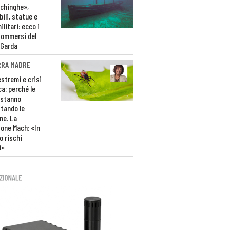
ichinghe»,
ili, statue e
litari: ecco i
sommersi del
 Garda
RRA MADRE
estremi e crisi
ca: perché le
 stanno
tando le
ne. La
one Mach: «In
 rischi
i»