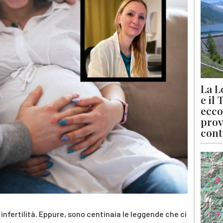
La L
e il
ecco
prov
cont
i infertilità. Eppure, sono centinaia le leggende che ci