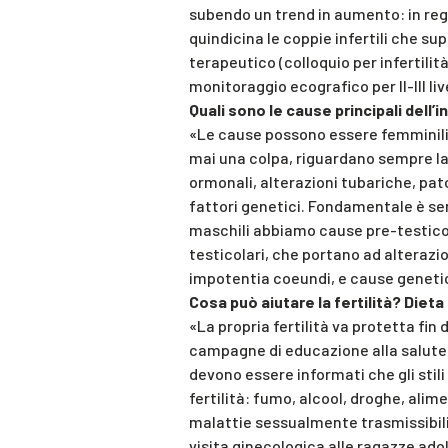
subendo un trend in aumento: in regi
quindicina le coppie infertili che su
terapeutico (colloquio per infertilit
monitoraggio ecografico per II-III liv
Quali sono le cause principali dell’in
«Le cause possono essere femminili,
mai una colpa, riguardano sempre la 
ormonali, alterazioni tubariche, pat
fattori genetici. Fondamentale è sem
maschili abbiamo cause pre-testicola
testicolari, che portano ad alterazio
impotentia coeundi, e cause genetic
Cosa può aiutare la fertilità? Diet
«La propria fertilità va protetta fin
campagne di educazione alla salute e
devono essere informati che gli stili
fertilità: fumo, alcool, droghe, ali
malattie sessualmente trasmissibili 
visita ginecologica alle ragazze ad