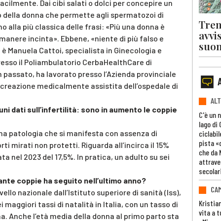
ilmente. Dai cibi salati o dolci per concepire un
 della donna che permette agli spermatozoi di
Tren
no alla più classica delle frasi: «Più una donna è
avvi
imanere incinta». Ebbene, «niente di più falso e
suon
 è Manuela Cattoi, specialista in Ginecologia e
presso il Poliambulatorio CerbaHealthCare di
 passato, ha lavorato presso l’Azienda provinciale
 procreazione medicalmente assistita dell’ospedale di
ALT
i dati sull’infertilità: sono in aumento le coppie
C'è un 
lago di
una patologia che si manifesta con assenza di
ciclabil
pista «
 mirati non protetti. Riguarda all’incirca il 15%
che da 
a nel 2023 del 17,5%. In pratica, un adulto su sei
attrave
secolar
uante coppie ha seguito nell’ultimo anno?
CAM
ivello nazionale dall’Istituto superiore di sanità (Iss),
Kristia
maggiori tassi di natalità in Italia, con un tasso di
vita a t
nna. Anche l’età media della donna al primo parto sta