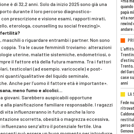
«Mia m
one è di 32,2 anni. Solo da inizio 2025 sono già una
quando 
pporto durante il loro percorso diagnostico-
papà mi
vita non
à con prescrizione e visione esami, rapporti mirati,
rewind 
ello, eterologa, counselling su social freezing)».
andare 
fertilità?
 maschili o riguardare entrambi i partner. Non sono
PRI
coppia. Tra le cause femminili troviamo: alterazioni
L'affitt
Trentino
ologie uterine, malattie sistemiche, endometriosi, o
d'estin
pre il fattore età della futura mamma. Tra i fattori
Trento,
ri, testicolari (ad esempio. varicocele) e post-
del Gar
ni quanti/qualitative del liquido seminale,
case su
anni
he. Anche per l’uomo il fattore età è importante».
a sana, meno fumo e alcolici…
LA 
 da giovani. Sarebbero auspicabili opportune
Fede nu
 alla pianificazione familiare responsabile. I ragazzi
ritrovat
 di vita influenzeranno in futuro anche la loro
Caldona
mentazione scorretta, obesità o magrezza eccessiva,
restitui
perso d
influenzano senz’altro il potenziale fertile. Una
Genova
olescenti può essere un buon momento per introdurre