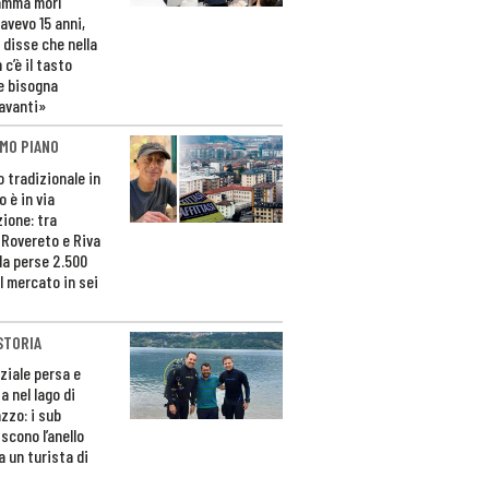
amma morì
avevo 15 anni,
 disse che nella
 c’è il tasto
e bisogna
avanti»
MO PIANO
o tradizionale in
 è in via
zione: tra
 Rovereto e Riva
da perse 2.500
l mercato in sei
STORIA
ziale persa e
a nel lago di
zzo: i sub
scono l’anello
a un turista di