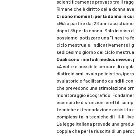
scientificamente provato tra il rag
Rimane che è diritto della donna av
Ci sono momenti per la donna in cu
«Già a partire dai 28 anni assistiamo
dopo i 35 per la donna. Solo in caso d
possiamo ipotizzare una “finestra fe
ciclo mestruale. Indicativamente i gi
sedicesimo giorno del ciclo mestrua
Quali sono i metodi medici, invece, 
«A volte è possibile cercare di reg
distiroidismi, ovaio policistico, ipe
ovulatorio e facilitando quindi il 
che prevedono una stimolazione ormo
monitoraggio ecografico. Fondament
esempio le disfunzioni erettili sempre
tecniche di fecondazione assistita c
complessità in tecniche di I, II-III l
La legge italiana prevede una gradu
coppia che per la riuscita di un per