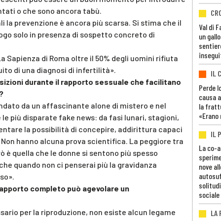
tati o che sono ancora tabù.
CR
ali la prevenzione è ancora più scarsa. Si stima che il
Val di 
logo solo in presenza di sospetto concreto di
un gall
sentier
insegui
a Sapienza di Roma oltre il 50% degli uomini rifiuta
to di una diagnosi di infertilità».
IL 
izioni durante il rapporto sessuale che facilitano
Perde lo
?
causa a
dato da un affascinante alone di mistero e nel
la fratt
«Erano 
e più disparate fake news: da fasi lunari, stagioni,
tare la possibilità di concepire, addirittura capaci
IL 
o. Non hanno alcuna prova scientifica. La peggiore tra
La co-a
ò è quella che le donne si sentono più spesso
sperime
i che quando non ci penserai più la gravidanza
nove al
autosuf
oso».
solitudi
rapporto completo può agevolare un
sociale
ario per la riproduzione, non esiste alcun legame
LA