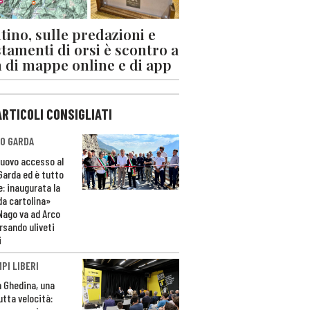
tino, sulle predazioni e
stamenti di orsi è scontro a
 di mappe online e di app
ARTICOLI CONSIGLIATI
O GARDA
nuovo accesso al
 Garda ed è tutto
e: inaugurata la
da cartolina»
Nago va ad Arco
rsando uliveti
i
PI LIBERI
n Ghedina, una
utta velocità: