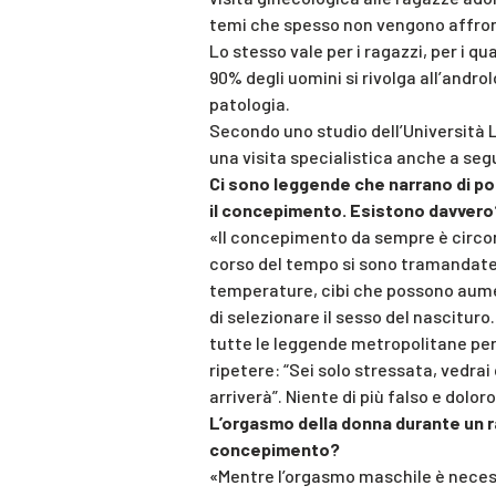
temi che spesso non vengono affron
Lo stesso vale per i ragazzi, per i qu
90% degli uomini si rivolga all’andro
patologia.
Secondo uno studio dell’Università L
una visita specialistica anche a segui
Ci sono leggende che narrano di pos
il concepimento. Esistono davvero
«Il concepimento da sempre è circon
corso del tempo si sono tramandate l
temperature, cibi che possono aumen
di selezionare il sesso del nascitur
tutte le leggende metropolitane per
ripetere: “Sei solo stressata, vedra
arriverà”. Niente di più falso e dolor
L’orgasmo della donna durante un 
concepimento?
«Mentre l’orgasmo maschile è necess