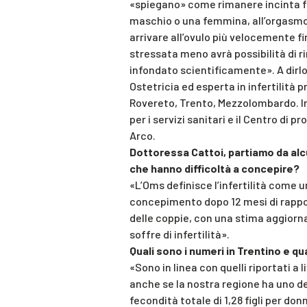
«spiegano» come rimanere incinta fac
maschio o una femmina, all’orgasmo
arrivare all’ovulo più velocemente fi
stressata meno avrà possibilità di r
infondato scientificamente». A dirlo
Ostetricia ed esperta in infertilità 
Rovereto, Trento, Mezzolombardo. In
per i servizi sanitari e il Centro di
Arco.
Dottoressa Cattoi, partiamo da alcun
che hanno difficoltà a concepire?
«L’Oms definisce l’infertilità come 
concepimento dopo 12 mesi di rapporti
delle coppie, con una stima aggiornat
soffre di infertilità».
Quali sono i numeri in Trentino e q
«Sono in linea con quelli riportati a l
anche se la nostra regione ha uno dei 
fecondità totale di 1,28 figli per do