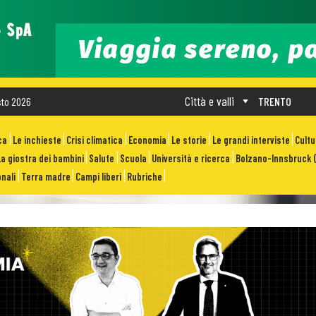
Città e valli
sto 2026
TRENTO
ca
Le inchieste
Crisi climatica
Economia
Le storie
Le grandi interviste
Cult
La giostra dei bambini
Salute
Scuola
Università e ricerca
Bolzano-Innsbruck (
nali
Terra madre
Campi liberi
Rubriche