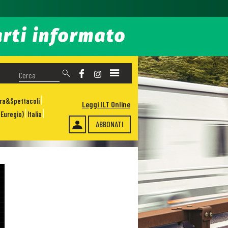
ura&Spettacoli
Leggi ILT Online
Euregio)
Italia
ABBONATI