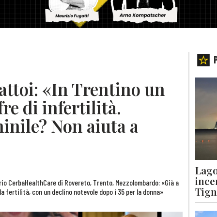
attoi: «In Trentino un
re di infertilità.
nile? Non aiuta a
Lago
ince
torio CerbaHealthCare di Rovereto, Trento, Mezzolombardo: «Già a
Tigna
a fertilità, con un declino notevole dopo i 35 per la donna»