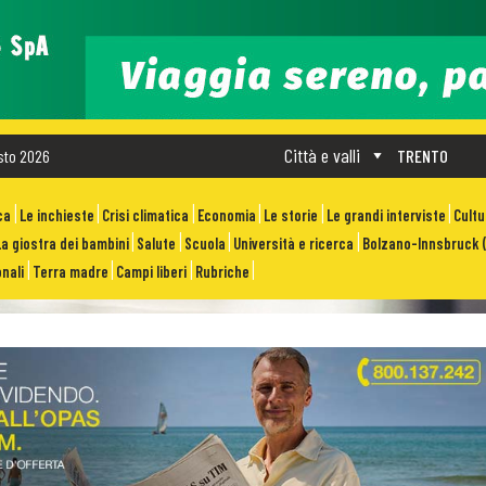
Città e valli
sto 2026
TRENTO
ca
Le inchieste
Crisi climatica
Economia
Le storie
Le grandi interviste
Cult
La giostra dei bambini
Salute
Scuola
Università e ricerca
Bolzano-Innsbruck (
nali
Terra madre
Campi liberi
Rubriche