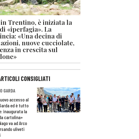
in Trentino, è iniziata la
 di «iperfagia». La
incia: «Una decina di
azioni, nuove cucciolate,
enza in crescita sul
done»
ARTICOLI CONSIGLIATI
O GARDA
nuovo accesso al
 Garda ed è tutto
e: inaugurata la
da cartolina»
Nago va ad Arco
rsando uliveti
i