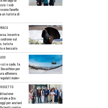
a nel lago di
zzo: i sub
scono l’anello
a un turista di
ONACA
Fassa, incontra
o cedrone sul
o, turista
to e beccato
CASO
 sci e cade, fa
 Decathlon per
ura all’omero.
regolati male»
PROGETTO
bitazione
ntale a Dro:
loggi per anziani
ficienti contro