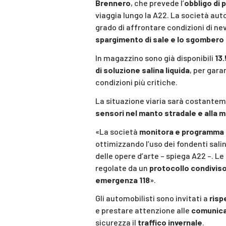
Brennero
, che prevede l’
obbligo di 
viaggia lungo la A22. La società au
grado di affrontare condizioni di ne
spargimento di sale e lo sgombero 
In magazzino sono già disponibili
13.
di soluzione salina liquida
, per gara
condizioni più critiche.
La situazione viaria sarà costante
sensori nel manto stradale e alla 
«La società
monitora e programma a
ottimizzando l’uso dei fondenti sali
delle opere d’arte – spiega A22 –. L
regolate da un
protocollo condiviso 
emergenza 118
».
Gli automobilisti sono invitati a
risp
e prestare attenzione alle
comunica
sicurezza il
traffico invernale
.