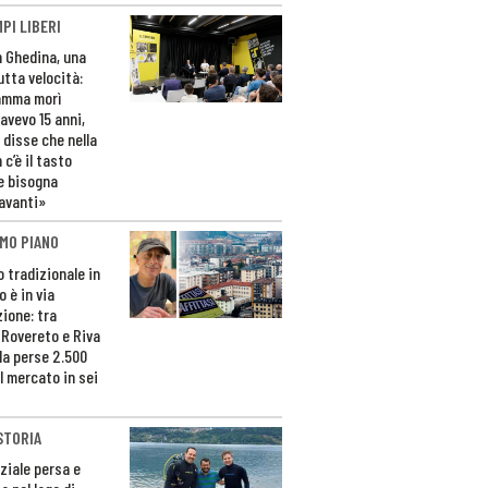
PI LIBERI
n Ghedina, una
utta velocità:
amma morì
avevo 15 anni,
 disse che nella
 c’è il tasto
e bisogna
avanti»
MO PIANO
o tradizionale in
 è in via
zione: tra
 Rovereto e Riva
da perse 2.500
l mercato in sei
STORIA
ziale persa e