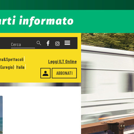
ura&Spettacoli
Leggi ILT Online
Euregio)
Italia
ABBONATI