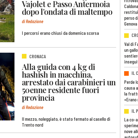
ritrovat
Vajolet e Passo Antermoia
Caldona
dopo l'ondata di maltempo
restitui
perso d
di Redazione
Genova
I percorsi erano chiusi da domenica scorsa
CR
Val di 
un gall
sentier
CRONACA
insegui
Alla guida con 4 kg di
hashish in macchina,
IL 
arrestato dai carabinieri un
Perde lo
50enne residente fuori
causa a
la fratt
provincia
«Erano 
di Redazione
IL 
Il mezzo, noleggiato, è stato fermato al casello di
La co-a
Trento nord
sperime
nove al
autosuf