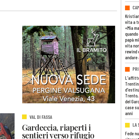
CAM
Kristia
vita a t
«Mia m
quando 
papà mi
vita non
rewind 
andare 
PRI
L'affitt
Trentino
d'estin
Trento,
del Gar
case su
anni
VAL DI FASSA
LA 
Gardeccia, riaperti i
sentieri verso rifugio
Fede nu