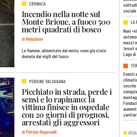
CRONACA
solitudi
sociale
Incendio nella notte sul
Monte Brione, a fuoco 500
LA
metri quadrati di bosco
Navi «v
automob
di Redazione
mezzi mi
tesori 
Le fiamme, alimentate dal vento, sono già state
Lago di
domate dai vigili del fuoco
TE
Eventi 
climati
PERGINE VALSUGANA
zecche
Picchiato in strada, perde i
conquis
sensi e lo rapinano: la
montag
Fondazi
vittima finisce in ospedale
aumento
con 20 giorni di prognosi,
sanitar
arrestati gli aggressori
di Patrizia Rapposelli