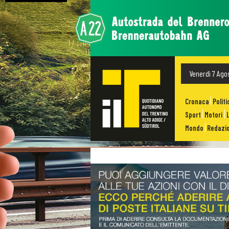
Venerdì 7 Ago
Cronaca
Politi
Sport
Motori
Mondo
Redazio