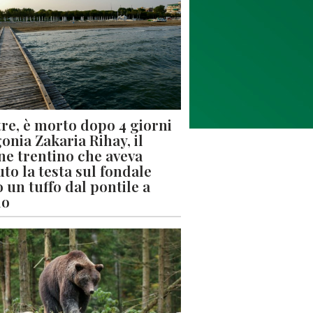
re, è morto dopo 4 giorni
gonia Zakaria Rihay, il
ne trentino che aveva
uto la testa sul fondale
 un tuffo dal pontile a
lo