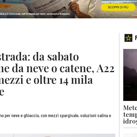
trada: da sabato
e da neve o catene, A22
ezzi e oltre 14 mila
e
Mete
temp
no per neve e ghiaccio, con mezzi spargisale, soluzioni salina e
idro