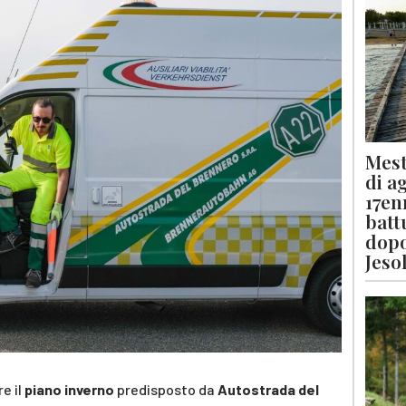
Mest
di a
17en
batt
dopo
Jeso
e il
piano inverno
predisposto da
Autostrada del