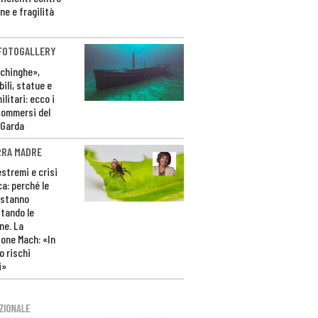
ne e fragilità
 FOTOGALLERY
ichinghe»,
ili, statue e
litari: ecco i
sommersi del
 Garda
RRA MADRE
estremi e crisi
ca: perché le
 stanno
tando le
ne. La
one Mach: «In
 rischi
i»