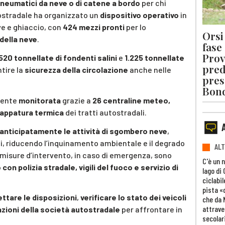
pneumatici da neve o di catene a bordo
per chi
tostradale ha organizzato un
dispositivo operativo
in
ve e ghiaccio, con
424 mezzi pronti
per lo
Orsi 
della neve
.
fase
Prov
520 tonnellate di fondenti salini
e
1.225 tonnellate
pred
ntire la
sicurezza della circolazione
anche nelle
pres
Bon
mente
monitorata
grazie a
26 centraline meteo,
mappatura termica
dei tratti autostradali.
nticipatamente le attività di sgombero neve
,
ni, riducendo l’inquinamento ambientale e il degrado
ALT
e misure d’intervento, in caso di emergenza, sono
C'è un 
con polizia stradale, vigili del fuoco e servizio di
lago di
ciclabil
pista «
ettare le disposizioni
,
verificare lo stato dei veicoli
che da 
attrave
zioni della società autostradale
per affrontare in
secolar