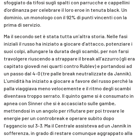
sfoggiato da tifosi sugli spalti con parrucche e cappellini
d’ordinanza per celebrare il loro eroe in tenuta black. Un
dominio, un monologo con il 92% di punti vincenti con la
prima di servizio.
Ma il secondo set è stata tutta un’altra storia. Nelle fasi
iniziali il russo ha iniziato a giocare d’attacco, potenziare i
suoi colpi, allungare la durata degli scambi, per non farsi
travolgere riuscendo a strappare il break all’azzurro (gli era
capitato giovedì nei quarti contro Rublev) e portandosi ad
un passo dal 4-0 (tre palle break neutralizzate da Jannik).
L’umidità ha iniziato a giocare a favore del russo perché la
palla viaggiava meno velocemente e il ritmo degli scambi
diventava troppo serrato. Il quinto game si è consumato in
apnea con Sinner che si è accasciato sulle gambe,
mettendosi in un angolo per rifiutare per poi trovare le
energie per un controbreak e operare subito dopo
l’aggancio sul 3-3. Ma il Centrale assisteva ad un Jannik in
sofferenza, in grado di restare comunque aggrappato alla