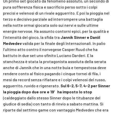
Un primo set giocato da fenomeno assoluto, un secondo di
pura sofferenza fisica e sacrificio perso sotto i colpi
precisi e velenosi di un rivale agguerrito. E poi la pioggia nel
terzo e decisivo parziale ad interrompere una battaglia
nella notte ormai giocata solo sui nervi e sulle ultime
energie nervose. Ha assunto contorni epici, per la qualità e
l’intensità del gioco, la sfida tra
Jannik Sinner e Daniil
Medvedev
valida per la finale degli Internazionali. In palio
l’ultimo atto contro il norvegese Casper Ruud che ha
battuto in due set uno sfinito Luciano Darderi. E la
stanchezza è stata la protagonista assoluta della serata
anche di Jannik che in una notte buia e tempestosa deve
rendere conto al fisico pagando i cinque tornei di fila, i
mesi da record senza rifiatare e i colpi velenosi del russo,
agguerrito, ruvido e rigenerato.
Sul 6-2, 5-7, 4-2 per Sinner
la pioggia dopo due ore e 19′ ha imposto lo stop
(caldeggiato dallo stesso Sinner dopo le titubanze del
giudice di sedia) con tanto di rinvio a sabato mattina. Si
riparte dal settimo game con vantaggio Medvedev che era