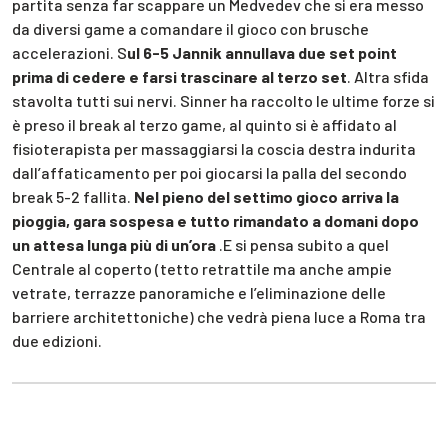
partita senza far scappare un Medvedev che si era messo
da diversi game a comandare il gioco con brusche
accelerazioni. S
ul 6-5 Jannik annullava due set point
prima di cedere e farsi trascinare al terzo set
. Altra sfida
stavolta tutti sui nervi. Sinner ha raccolto le ultime forze si
è preso il break al terzo game, al quinto si è affidato al
fisioterapista per massaggiarsi la coscia destra indurita
dall’affaticamento per poi giocarsi la palla del secondo
break 5-2 fallita.
Nel pieno del settimo gioco arriva la
pioggia, gara sospesa e tutto rimandato a domani dopo
un attesa lunga più di un’ora
.E si pensa subito a quel
Centrale al coperto (tetto retrattile ma anche ampie
vetrate, terrazze panoramiche e l’eliminazione delle
barriere architettoniche) che vedrà piena luce a Roma tra
due edizioni.