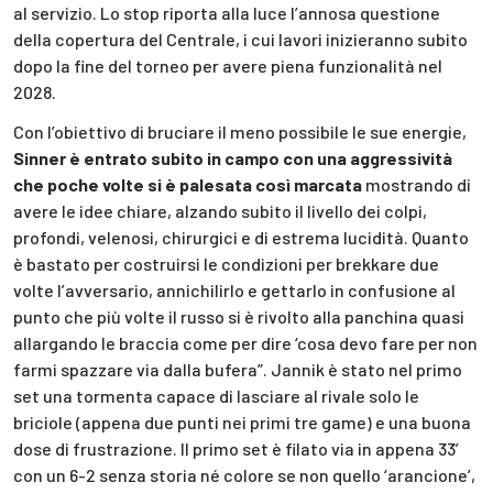
al servizio. Lo stop riporta alla luce l’annosa questione
della copertura del Centrale, i cui lavori inizieranno subito
dopo la fine del torneo per avere piena funzionalità nel
2028.
Con l’obiettivo di bruciare il meno possibile le sue energie,
Sinner è entrato subito in campo con una aggressività
che poche volte si è palesata così marcata
mostrando di
avere le idee chiare, alzando subito il livello dei colpi,
profondi, velenosi, chirurgici e di estrema lucidità. Quanto
è bastato per costruirsi le condizioni per brekkare due
volte l’avversario, annichilirlo e gettarlo in confusione al
punto che più volte il russo si è rivolto alla panchina quasi
allargando le braccia come per dire ‘cosa devo fare per non
farmi spazzare via dalla bufera”. Jannik è stato nel primo
set una tormenta capace di lasciare al rivale solo le
briciole (appena due punti nei primi tre game) e una buona
dose di frustrazione. Il primo set è filato via in appena 33’
con un 6-2 senza storia né colore se non quello ‘arancione’,