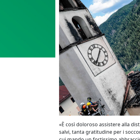
«È così doloroso assistere alla dis
salvi, tanta gratitudine per i socc
cui mando un fortissimo abbraccio