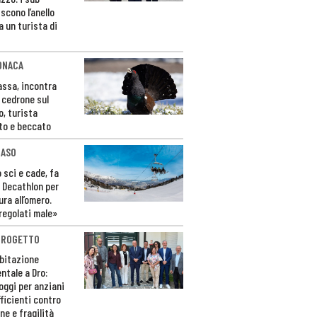
scono l’anello
a un turista di
ONACA
Fassa, incontra
o cedrone sul
o, turista
to e beccato
CASO
 sci e cade, fa
 Decathlon per
ura all’omero.
regolati male»
PROGETTO
bitazione
ntale a Dro:
loggi per anziani
ficienti contro
ne e fragilità