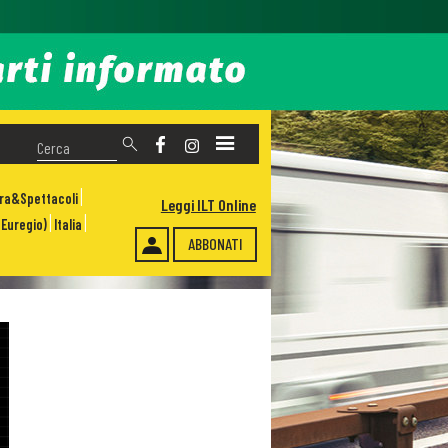
ura&Spettacoli
Leggi ILT Online
Euregio)
Italia
ABBONATI