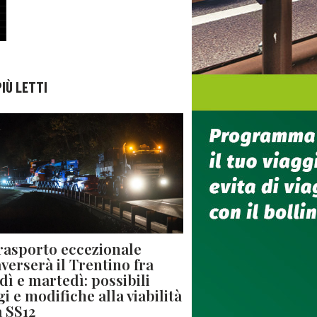
PIÙ LETTI
rasporto eccezionale
averserà il Trentino fra
dì e martedì: possibili
gi e modifiche alla viabilità
a SS12