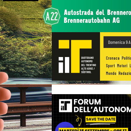
Domenica 9 A
Cronaca
Politi
Sport
Motori
Mondo
Redazio