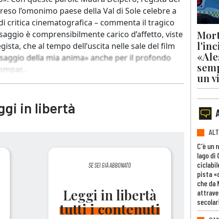
 reso l’omonimo paese della Val di Sole celebre a
 di critica cinematografica – commenta il tragico
Mort
ssaggio è comprensibilmente carico d’affetto, viste
l'in
gista, che al tempo dell’uscita nelle sale del film
«Ale
saggio della mia anima» anche per il profondo
semp
ompar...
un v
gi in libertà
ALT
C'è un 
lago di
ciclabil
SE SEI GIÀ ABBONATO
pista «
che da 
Leggi in libertà
attrave
secolar
tutti i contenuti