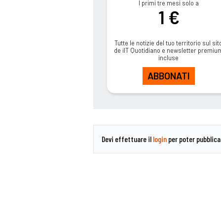
I primi tre mesi solo a
1 €
Tutte le notizie del tuo territorio sul sit
de ilT Quotidiano e newsletter premiu
incluse
ABBONATI
Devi effettuare il
login
per poter pubblic