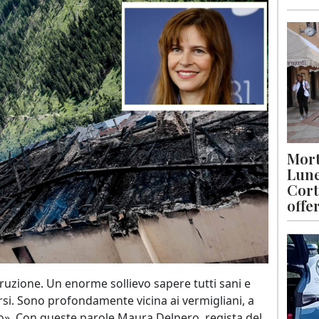
Mort
Lune
Cort
offe
truzione. Un enorme sollievo sapere tutti sani e
orsi. Sono profondamente vicina ai vermigliani, a
». Con queste parole Maura Delpero, regista del