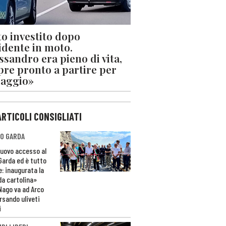
o investito dopo
cidente in moto.
ssandro era pieno di vita,
re pronto a partire per
iaggio»
ARTICOLI CONSIGLIATI
O GARDA
nuovo accesso al
 Garda ed è tutto
e: inaugurata la
da cartolina»
Nago va ad Arco
rsando uliveti
i