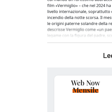
film «Vermiglio» – che nel 2024 ha
livello internazionale, soprattutto
incendio della notte scorsa. Il me
le origini paterne solandre della re
descrisse Vermiglio come «un pae
legame con la figura del padre, sc
Leg
Web Now
Mensile