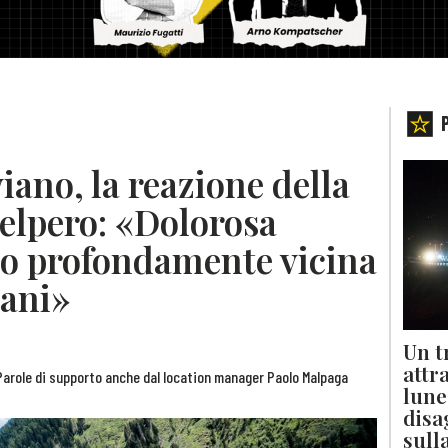
iano, la reazione della
elpero: «Dolorosa
no profondamente vicina
iani»
Un t
attr
. Parole di supporto anche dal location manager Paolo Malpaga
lune
disa
sull