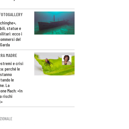
 FOTOGALLERY
ichinghe»,
ili, statue e
litari: ecco i
sommersi del
 Garda
RRA MADRE
estremi e crisi
ca: perché le
 stanno
tando le
ne. La
one Mach: «In
 rischi
i»