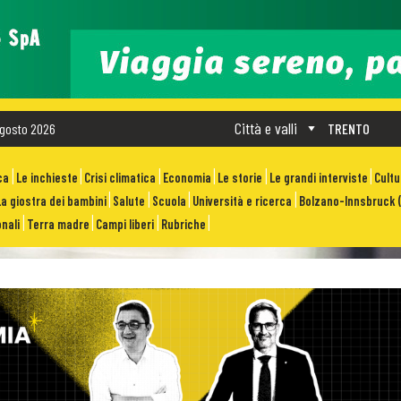
Città e valli
gosto 2026
TRENTO
ca
Le inchieste
Crisi climatica
Economia
Le storie
Le grandi interviste
Cult
La giostra dei bambini
Salute
Scuola
Università e ricerca
Bolzano-Innsbruck (
nali
Terra madre
Campi liberi
Rubriche