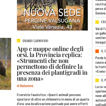
restitui
perso d
Genova
CR
Val di 
un gall
sentier
GRANDI CARNIVORI
insegui
App e mappe online degli
IL 
orsi, la Provincia replica:
Perde lo
«Strumenti che non
causa a
permettono di definire la
la fratt
presenza dei plantigradi in
«Erano 
una zona»
IL 
di Redazione
La co-a
sperime
Il servizio faunistico: «Questi animali possono
nove al
spostarsi di oltre un chilometro in meno di un quarto
autosuf
d'ora: una localizzazione puntuale può avere effetti
solitudi