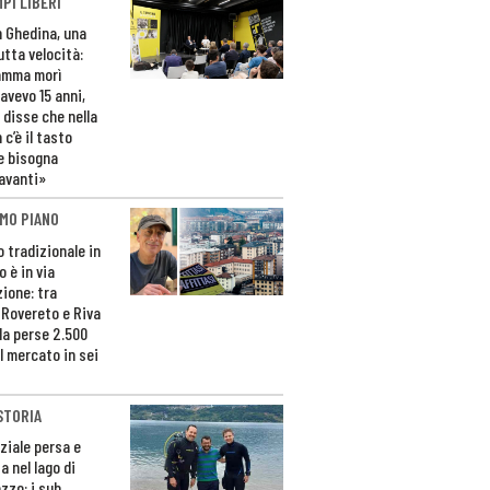
PI LIBERI
n Ghedina, una
utta velocità:
amma morì
avevo 15 anni,
 disse che nella
 c’è il tasto
e bisogna
avanti»
MO PIANO
o tradizionale in
 è in via
zione: tra
 Rovereto e Riva
da perse 2.500
l mercato in sei
STORIA
ziale persa e
a nel lago di
zzo: i sub