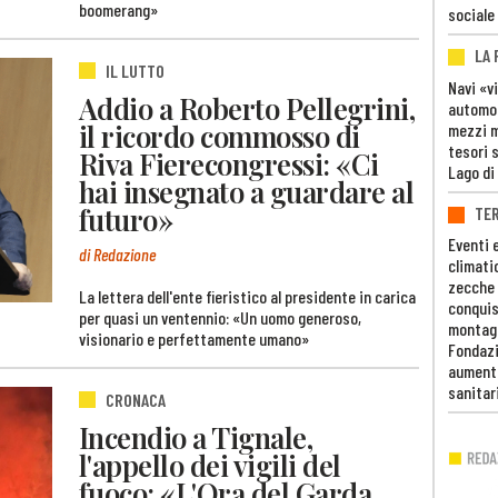
boomerang»
sociale
LA
IL LUTTO
Navi «v
Addio a Roberto Pellegrini,
automob
il ricordo commosso di
mezzi mi
tesori 
Riva Fierecongressi: «Ci
Lago di
hai insegnato a guardare al
futuro»
TE
Eventi 
di Redazione
climati
zecche
La lettera dell'ente fieristico al presidente in carica
conquis
per quasi un ventennio: «Un uomo generoso,
montag
visionario e perfettamente umano»
Fondazi
aumento
sanitar
CRONACA
Incendio a Tignale,
l'appello dei vigili del
fuoco: «L'Ora del Garda