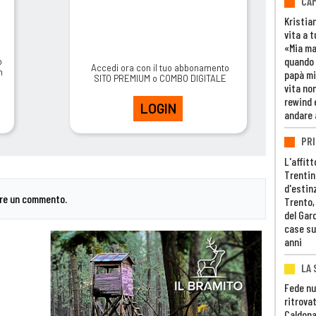
CAM
Kristia
vita a t
«Mia m
quando 
o
Accedi ora con il tuo abbonamento
m
papà mi
SITO PREMIUM o COMBO DIGITALE
vita non
rewind 
LOGIN
andare 
PRI
L'affitt
Trentino
d'estin
are un commento.
Trento,
del Gar
case su
anni
LA 
Fede nu
ritrovat
Caldona