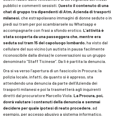
pubblici e commenti sessisti. Q
uesto il contenuto di una
chat di gruppo tra dipendenti di Atm, Azienda di trasporti
milanesi
, che estrapolavano immagini di donne sedute o in
piedi sui tram per poi scambiarsele su Whatsapp e
accompagnarle con frasi a sfondo erotico.
L’attività è
stata scoperta da una passeggera che, mentre era
seduta sul tram 15 del capoluogo lombardo
, ha visto dal
cellulare del suo vicino (un autista in pausa facilmente
riconoscibile dalla divisa) le conversazioni su un gruppo
denominato “Staff Ticinese”. Da lì è partita la denuncia.
Ora si va verso l’apertura di un fascicolo in Procura; la
polizia locale, infatti, da quanto si è appreso, sta
attendendo una denuncia da parte dell’Azienda dei
trasporti milanesi e poi la trasmetterà agli inquirenti
diretti dal procuratore Marcello Viola.
La Procura, poi,
dovrà valutare i contenuti della denuncia e semmai
decidere per quale ipotesi di reato procedere
, ad
esempio, per accesso abusivo a sistema informatico.