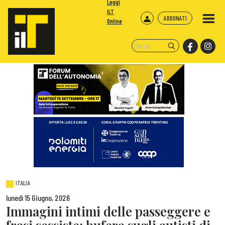
Leggi
ILT
ABBONATI
Online
ITALIA
lunedì 15 Giugno, 2026
Immagini intimi delle passeggere e