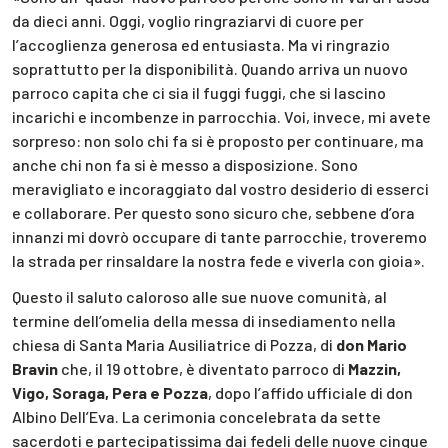
da dieci anni. Oggi, voglio ringraziarvi di cuore per
l’accoglienza generosa ed entusiasta. Ma vi ringrazio
soprattutto per la disponibilità. Quando arriva un nuovo
parroco capita che ci sia il fuggi fuggi, che si lascino
incarichi e incombenze in parrocchia. Voi, invece, mi avete
sorpreso: non solo chi fa si è proposto per continuare, ma
anche chi non fa si è messo a disposizione. Sono
meravigliato e incoraggiato dal vostro desiderio di esserci
e collaborare. Per questo sono sicuro che, sebbene d’ora
innanzi mi dovrò occupare di tante parrocchie, troveremo
la strada per rinsaldare la nostra fede e viverla con gioia».
Questo il saluto caloroso alle sue nuove comunità, al
termine dell’omelia della messa di insediamento nella
chiesa di Santa Maria Ausiliatrice di Pozza, di
don Mario
Bravin
che, il 19 ottobre, è diventato parroco di
Mazzin,
Vigo, Soraga, Pera e Pozza
, dopo l’affido ufficiale di don
Albino Dell’Eva. La cerimonia concelebrata da sette
sacerdoti e partecipatissima dai fedeli delle nuove cinque