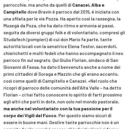
parrocchie, ma anche da quelli di
Canazei, Alba e
Campitello
dove Bravin è parroco dal 2015, è iniziata con
una sfilata per le vie Pozza. Ha aperto così la rassegna, la
Musegà da Poza, che ha dato ritmo e armonia ai passi,
seguita da diversi gruppi folk e di volontariato, compresi gli
Studafech (pompieri) di cui don Mario fa parte, tante
autorità locali con la senatrice Elena Testor, sacerdoti,
chierichetti e molti fedeli che hanno accompagnato il neo
parroco fin sul sagrato. Qui Giulio Florian, sindaco di San
Giovanni di Fassa, ha dato il benvenuto anche a nome dei
primi cittadini di Soraga e Mazzin che gli erano accanto,
così come quelli di Campitello e Canazei. «Nel ruolo che
ricopri di parroco delle comunità dell’Alta Valle – ha detto
Florian – ci hai fatto conoscere lo spirito di farti prossimo
agli altri che porti in dote, non solo nel mondo pastorale,
ma anche nel volontariato con la tua passione per il
corpo dei Vigili del Fuoco
. Per questo siamo sicuri di
essere in buone mani. Gestire tante parrocchie non è un