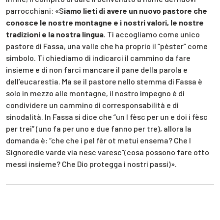
parrocchiani: «S
iamo lieti di avere un nuovo pastore che
conosce le nostre montagne e i nostri valori, le nostre
tradizioni e la nostra lingua
. Ti accogliamo come unico
pastore di Fassa, una valle che ha proprio il “pèster” come
simbolo. Ti chiediamo di indicarci il cammino da fare
insieme e di non farci mancare il pane della parola e
dell’eucarestia. Ma se il pastore nello stemma di Fassa è
solo in mezzo alle montagne, il nostro impegno è di
condividere un cammino di corresponsabilità e di
sinodalità. In Fassa si dice che “un l fèsc per un e doi i fèsc
per trei” (uno fa per uno e due fanno per tre), allora la
domanda è: “che che i pel fèr ot metui ensema? Che l
Signoredie varde via nesc varesc”(cosa possono fare otto
messi insieme? Che Dio protegga i nostri passi)».