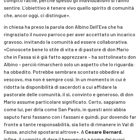
compito facile, perché spesso gli individualismi si fanno
sentire. L’obiettivo è tenere vivo quello spirito di comunità
che, ancor oggi, ci distingue».
in chiesa ha preso la parola don Albino Dell’Eva che ha
ringraziato il nuovo parroco per aver accettato un incarico
gravoso, invitando la comunità ad essere collaborativa.
«Conoscete bene lo stile di vita e di pastore di don Mario
che in Fassa si è già fatto apprezzare – ha sottolineato don
Albino – perciò rimarcherò solo un aspetto che lo riguarda:
ha obbedito. Potrebbe sembrare scontato obbedire al
vescovo, ma non è sempre così. In un momento in cui è
ridotta la disponibilità di sacerdoti a cui affidare la
pastorale delle comunità, il sì, convinto e generoso, di don
Mario assume particolare significato. Certo, sappiamo
come lui, per dirla come San Paolo, in questi anni abbia
saputo farsi fassano con i fassani e quindi, pur dovendo far
fronte a tante responsabilità, sia lieto di rimanere in Val di
Fassa, anziché spostarsi altrove». A
Cesare Bernard
,
infine, il compito di dare il benvenuto a nome dei nuovi