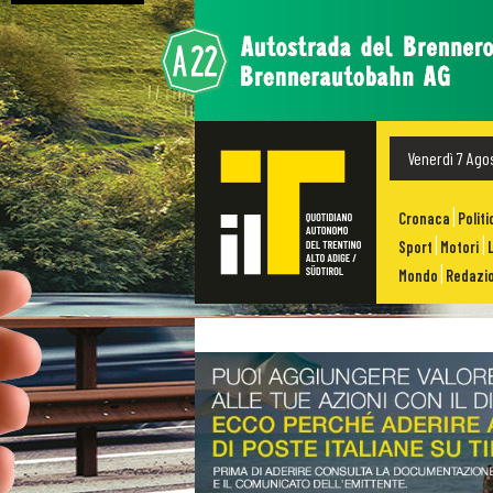
Venerdì 7 Ago
Cronaca
Politi
Sport
Motori
Mondo
Redazio