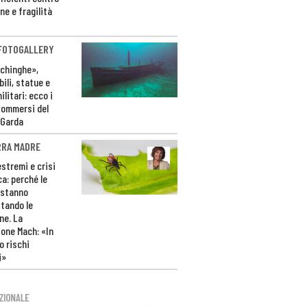
ne e fragilità
 FOTOGALLERY
ichinghe»,
ili, statue e
litari: ecco i
sommersi del
 Garda
RRA MADRE
estremi e crisi
ca: perché le
 stanno
tando le
ne. La
one Mach: «In
 rischi
i»