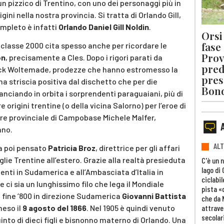
n pizzico di Trentino, con uno dei personaggi più in
igini nella nostra provincia. Si tratta di Orlando Gill,
ompleto è infatti
Orlando Daniel Gill Noldin
.
Orsi 
fase
 classe 2000 cita spesso anche per ricordare le
Prov
on
, precisamente a Cles. Dopo i rigori parati da
pred
Nick Woltemade, prodezze che hanno estromesso la
pres
 striscia positiva dal dischetto che per die
Bon
nciando in orbita i sorprendenti paraguaiani, più di
origini trentine (o della vicina Salorno) per l’eroe di
ere provinciale di Campobase Michele Malfer,
ano.
ALT
ha poi pensato
Patricia Broz
, direttrice per gli affari
glie Trentine all’estero. Grazie alla realtà presieduta
C'è un 
lago di
rimenti in Sudamerica e all’Ambasciata d’Italia in
ciclabil
 ci sia un lunghissimo filo che lega il Mondiale
pista «
 a fine ‘800 in direzione Sudamerica
Giovanni Battista
che da 
attrave
neso il
9 agosto del 1866
. Nel 1905 è quindi venuto
secolar
into di dieci figli e bisnonno materno di Orlando. Una