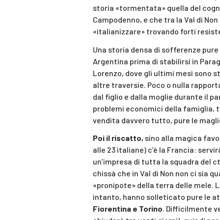
storia «tormentata» quella del cogno
Campodenno, e che tra la Val di Non 
«italianizzare» trovando forti resist
Una storia densa di sofferenze pure q
Argentina prima di stabilirsi in Para
Lorenzo, dove gli ultimi mesi sono st
altre traversie. Poco o nulla rapporta
dal figlio e dalla moglie durante il
problemi economici della famiglia, t
vendita davvero tutto, pure le magli
Poi il riscatto,
sino alla magica favol
alle 23 italiane) c’è la Francia: serv
un’impresa di tutta la squadra del ct
chissà che in Val di Non non ci sia qu
«pronipote» della terra delle mele. L
intanto, hanno solleticato pure le at
Fiorentina e Torino
. Difficilmente v