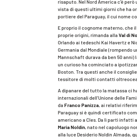
risaputo. Nel Nord America c’è però u
vista di questi ultimi giorni che ha or
portiere del Paraguay, il cui nome c
E proprio il cognome materno, che il
proprie origini, rimanda alla
Val di N
Orlando ai tedeschi Kai Havertz e 
Germania dal Mondiale (rompendo una
Mannschaft durava da ben 50 anni) la
un curioso ha cominciato a ipotizzare 
Boston. Tra questi anche il consigli
tessitore di molti contatti oltreoce
A dipanare del tutto la matassa ci 
internazionali dell’Unione delle Fami
da
Franco Panizza
, ai relativi rife
Paraguay si è quindi certificato come
americano a Cles. Da lì partì infatti
Maria Noldin
, nato nel capoluogo no
alla luce Desiderio Noldin Almada, qu