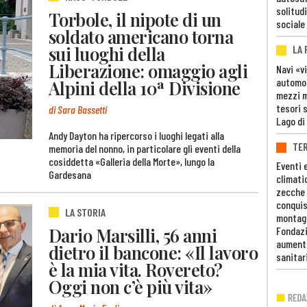
solitudi
Torbole, il nipote di un
sociale
soldato americano torna
sui luoghi della
LA
Liberazione: omaggio agli
Navi «v
automob
Alpini della 10ª Divisione
mezzi mi
tesori 
di Sara Bassetti
Lago di
Andy Dayton ha ripercorso i luoghi legati alla
TE
memoria del nonno, in particolare gli eventi della
cosiddetta «Galleria della Morte», lungo la
Eventi 
Gardesana
climati
zecche
conquis
LA STORIA
montag
Dario Marsilli, 56 anni
Fondazi
aumento
dietro il bancone: «Il lavoro
sanitar
è la mia vita. Rovereto?
Oggi non c’è più vita»