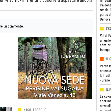
r un «ritorno» in Trentino occorrerà aspettare ancora.
ritrovat
Caldona
restitui
perso d
Genova
are un commento.
CR
Val di 
un gall
sentier
insegui
IL 
Perde lo
causa a
la fratt
«Erano 
IL 
La co-a
sperime
nove al
NAGO-TORBOLE
autosuf