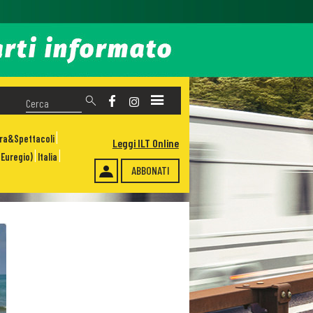
ura&Spettacoli
Leggi ILT Online
Euregio)
Italia
ABBONATI