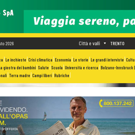
Città e valli
sto 2026
TRENTO
ca
Le inchieste
Crisi climatica
Economia
Le storie
Le grandi interviste
Cult
La giostra dei bambini
Salute
Scuola
Università e ricerca
Bolzano-Innsbruck (
nali
Terra madre
Campi liberi
Rubriche