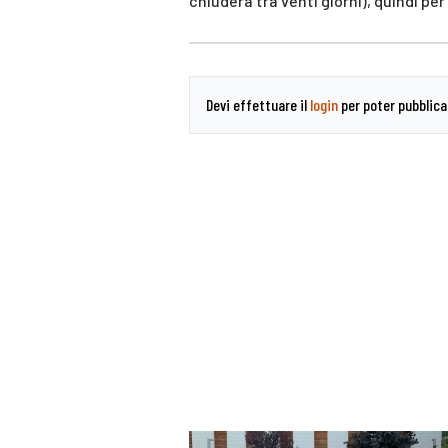
chiuderà tra venti giorni), quindi pe
Devi effettuare il
login
per poter pubblic