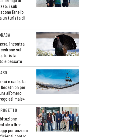
a nel lago di
zzo: i sub
scono l’anello
a un turista di
ONACA
Fassa, incontra
o cedrone sul
o, turista
to e beccato
CASO
 sci e cade, fa
 Decathlon per
ura all’omero.
regolati male»
PROGETTO
bitazione
ntale a Dro:
loggi per anziani
ficienti contro