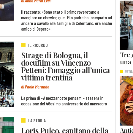
di Anna Maria Eccli
Il racconto: «Sono stato il primo roveretano a
mangiare un chewing gum. Mio padre ha insegnato ad
andare a cavallo alla famiglia di Celentano, era anche
amico di Depero».
IL RICORDO
Strage di Bologna, il
docufilm su Vincenzo
Petteni: l’omaggio all’unica
vittima trentina
di Paolo Morando
La prima di «A mezzanotte pensami» stasera in
occasione del 46esimo anniversario del massacro
LA STORIA
Loris Puleo, capitano della