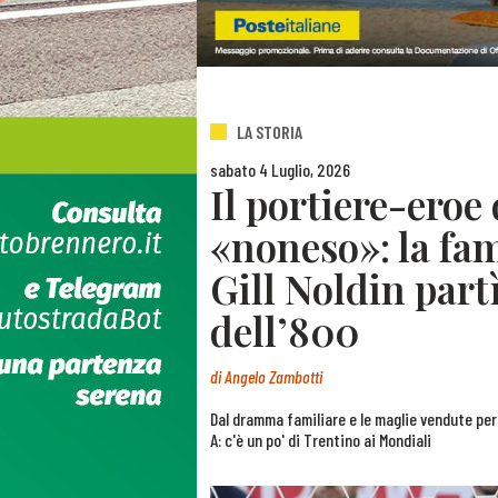
LA STORIA
sabato 4 Luglio, 2026
Il portiere-eroe
«noneso»: la fa
Gill Noldin partì
dell’800
di
Angelo Zambotti
Dal dramma familiare e le maglie vendute per cu
A: c'è un po' di Trentino ai Mondiali