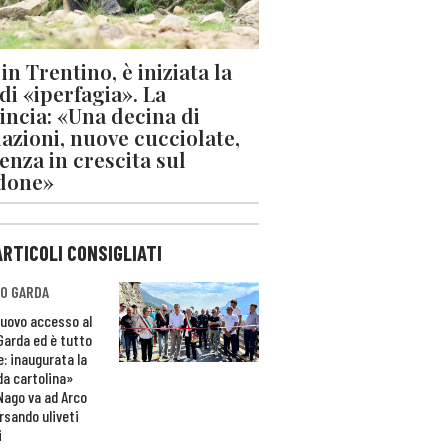
in Trentino, è iniziata la
 di «iperfagia». La
incia: «Una decina di
azioni, nuove cucciolate,
enza in crescita sul
done»
ARTICOLI CONSIGLIATI
O GARDA
nuovo accesso al
 Garda ed è tutto
e: inaugurata la
da cartolina»
Nago va ad Arco
rsando uliveti
i