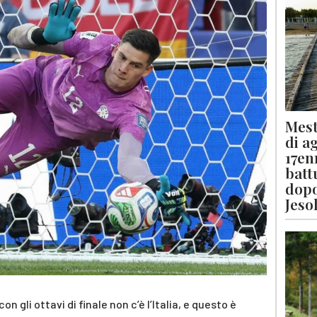
Mest
di a
17en
batt
dopo
Jeso
n gli ottavi di finale non c’è l’Italia, e questo è