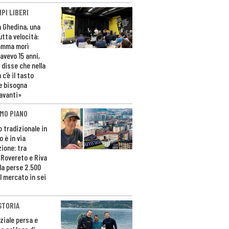
PI LIBERI
n Ghedina, una
utta velocità:
amma morì
avevo 15 anni,
 disse che nella
 c’è il tasto
e bisogna
avanti»
MO PIANO
o tradizionale in
 è in via
zione: tra
 Rovereto e Riva
da perse 2.500
l mercato in sei
STORIA
ziale persa e