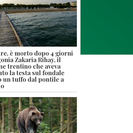
re, è morto dopo 4 giorni
gonia Zakaria Rihay, il
ne trentino che aveva
uto la testa sul fondale
 un tuffo dal pontile a
lo