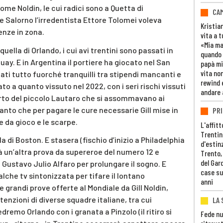
me Noldin, le cui radici sono a Quetta di
CAM
e Salorno l’irredentista Ettore Tolomei voleva
Kristia
enze in zona.
vita a t
«Mia m
uella di Orlando, i cui avi trentini sono passati in
quando 
guay. E in Argentina il portiere ha giocato nel San
papà mi
vita non
ati tutto fuorché tranquilli tra stipendi mancanti e
rewind 
to a quanto vissuto nel 2022, con i seri rischi vissuti
andare 
 parto del piccolo Lautaro che si assommavano ai
anto che per pagare le cure necessarie Gill mise in
PRI
e da gioco e le scarpe.
L'affitt
Trentino
a di Boston. E stasera (fischio d’inizio a Philadelphia
d'estin
irà un’altra prova da supereroe del numero 12 e
Trento,
del Gar
 Gustavo Julio Alfaro per prolungare il sogno. E
case su
alche tv sintonizzata per tifare il lontano
anni
e grandi prove offerte al Mondiale da Gill Noldin,
tenzioni di diverse squadre italiane, tra cui
LA 
edremo Orlando con i granata a Pinzolo (il ritiro si
Fede nu