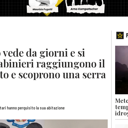
 vede da giorni e si
abinieri raggiungono il
o e scoprono una serra
Mete
temp
itari hanno perquisito la sua abitazione
idro