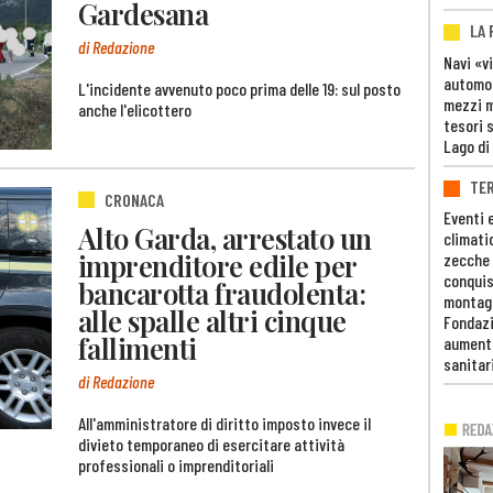
Gardesana
LA
di Redazione
Navi «v
automob
L'incidente avvenuto poco prima delle 19: sul posto
mezzi mi
anche l'elicottero
tesori 
Lago di
TE
CRONACA
Eventi 
Alto Garda, arrestato un
climati
imprenditore edile per
zecche
conquis
bancarotta fraudolenta:
montag
alle spalle altri cinque
Fondazi
fallimenti
aumento
sanitar
di Redazione
All'amministratore di diritto imposto invece il
divieto temporaneo di esercitare attività
professionali o imprenditoriali