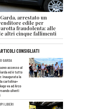
 Garda, arrestato un
enditore edile per
arotta fraudolenta: alle
le altri cinque fallimenti
ARTICOLI CONSIGLIATI
O GARDA
nuovo accesso al
 Garda ed è tutto
e: inaugurata la
da cartolina»
Nago va ad Arco
rsando uliveti
i
PI LIBERI