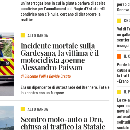
un'interrogazione in cui la giunta parlava di scelte
perso d
condivise per l'annullamento di Magie d'Estate: «Di
Genova
condiviso non c'è nulla, cercano di distorcere la
realtà»
CR
Val di 
un gall
ALTO GARDA
sentier
Incidente mortale sulla
insegui
Gardesana, la vittima è il
IL 
motociclista 40enne
Perde lo
Alessandro Paissan
causa a
la fratt
di Giacomo Polli e Davide Orsato
«Erano 
Era un dipendente di Autostrade del Brennero. Fatale
IL 
lo scontro con un furgone
La co-a
sperime
ALTO GARDA
nove al
autosuf
Scontro moto-auto a Dro,
solitudi
chiusa al traffico la Statale
sociale