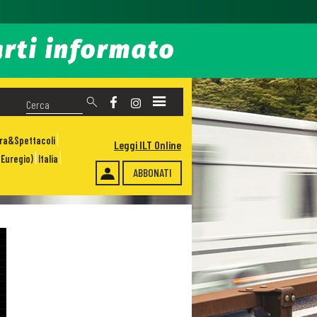
ura&Spettacoli
Leggi ILT Online
Euregio)
Italia
ABBONATI