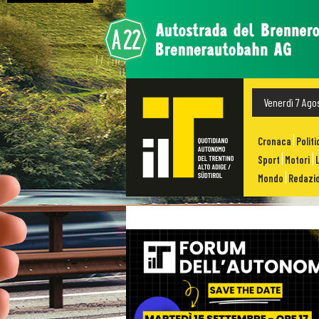
Venerdì 7 Ago
Cronaca
Politi
Sport
Motori
Mondo
Redazio