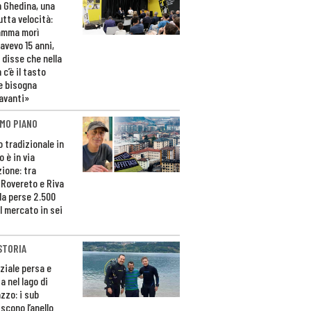
n Ghedina, una
utta velocità:
amma morì
avevo 15 anni,
 disse che nella
 c’è il tasto
e bisogna
avanti»
MO PIANO
o tradizionale in
 è in via
zione: tra
 Rovereto e Riva
da perse 2.500
l mercato in sei
STORIA
ziale persa e
a nel lago di
zzo: i sub
scono l’anello