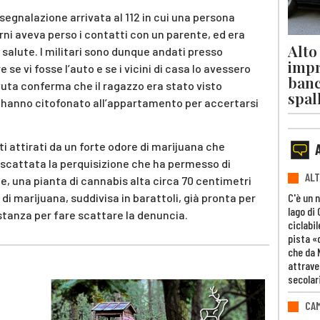
a segnalazione arrivata al 112 in cui una persona
rni aveva perso i contatti con un parente, ed era
Alto
 salute. I militari sono dunque andati presso
impr
 se vi fosse l’auto e se i vicini di casa lo avessero
banc
avuta conferma che il ragazzo era stato visto
spal
ri hanno citofonato all’appartamento per accertarsi
ati attirati da un forte odore di marijuana che
 scattata la perquisizione che ha permesso di
ALT
le, una pianta di cannabis alta circa 70 centimetri
C'è un 
di marijuana, suddivisa in barattoli, già pronta per
lago di
anza per fare scattare la denuncia.
ciclabil
pista «
che da 
attrave
secolar
CAM