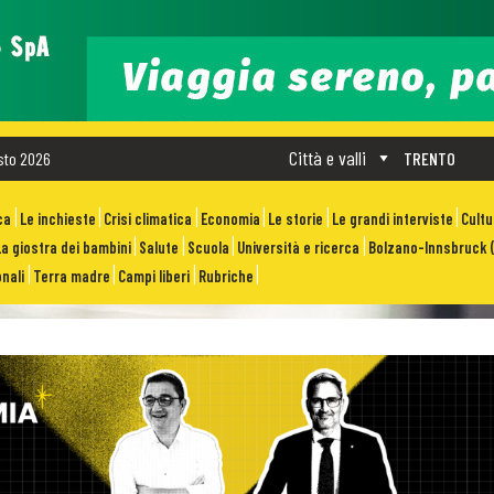
Città e valli
sto 2026
TRENTO
ca
Le inchieste
Crisi climatica
Economia
Le storie
Le grandi interviste
Cult
La giostra dei bambini
Salute
Scuola
Università e ricerca
Bolzano-Innsbruck (
nali
Terra madre
Campi liberi
Rubriche