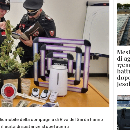
Mest
di a
17en
batt
dopo
Jeso
adiomobile della compagnia di Riva del Garda hanno
llecita di sostanze stupefacenti.