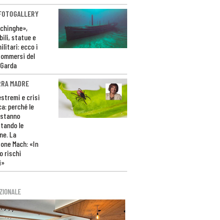
 FOTOGALLERY
ichinghe»,
ili, statue e
litari: ecco i
sommersi del
 Garda
RRA MADRE
estremi e crisi
ca: perché le
 stanno
tando le
ne. La
one Mach: «In
 rischi
i»