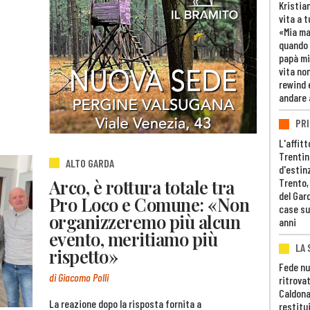
Kristia
vita a t
«Mia m
quando 
papà mi
vita non
rewind 
andare 
PRI
L'affitt
Trentino
ALTO GARDA
d'estin
Arco, è rottura totale tra
Trento,
del Gar
Pro Loco e Comune: «Non
case su
organizzeremo più alcun
anni
evento, meritiamo più
LA 
rispetto»
Fede nu
di Giacomo Polli
ritrovat
Caldona
La reazione dopo la risposta fornita a
restitui