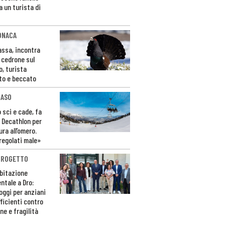
a un turista di
ONACA
Fassa, incontra
o cedrone sul
o, turista
to e beccato
CASO
 sci e cade, fa
 Decathlon per
ura all’omero.
regolati male»
PROGETTO
bitazione
ntale a Dro:
loggi per anziani
ficienti contro
ne e fragilità